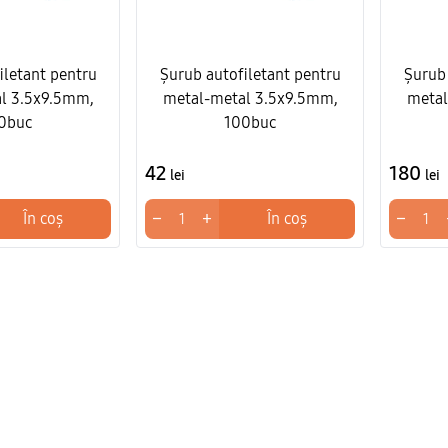
iletant pentru
Șurub autofiletant pentru
Șurub 
l 3.5x9.5mm,
metal-metal 3.5x9.5mm,
metal
0buc
100buc
42
180
lei
lei
−
+
−
În coș
În coș