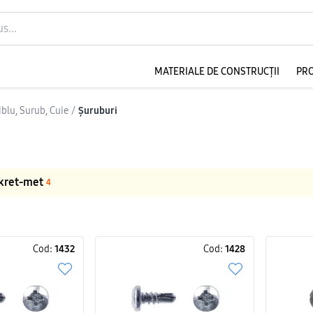
MATERIALE DE CONSTRUCȚII
PR
iblu, Surub, Cuie
/
Șuruburi
kret-met
4
Cod:
1432
Cod:
1428