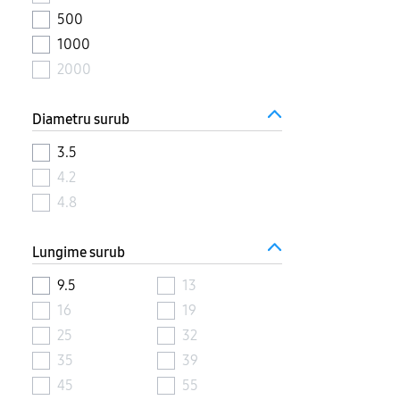
500
1000
2000
Diametru surub
3.5
4.2
4.8
Lungime surub
9.5
13
16
19
25
32
35
39
45
55