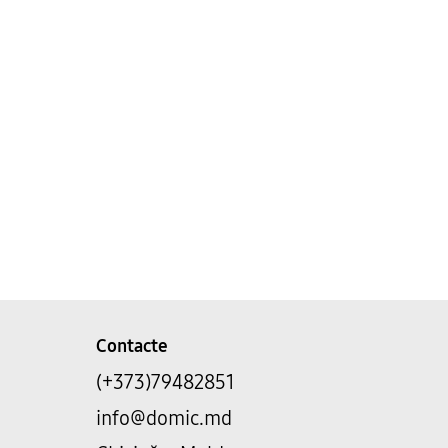
Contacte
(+373)79482851
info@domic.md