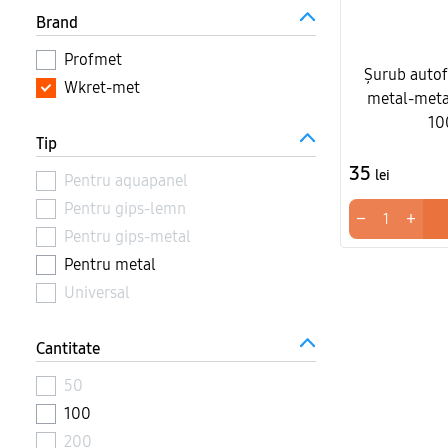
Brand
Profmet
Șurub autof
Wkret-met
metal-meta
10
Tip
35
lei
Pentru aquapanel
Pentru gips-lemn
−
+
Pentru gips-metal
Pentru metal
Universal
Cantitate
50
100
200