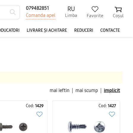
RU
079482851
Comanda apel
Limba
Favorite
Coșul
ODUCATORI
LIVRARE ȘI ACHITARE
REDUCERI
CONTACTE
mai ieftin
|
mai scump
|
implicit
Cod:
1429
Cod:
1427