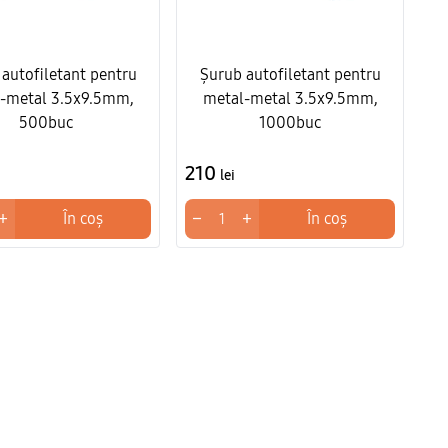
autofiletant pentru
Șurub autofiletant pentru
-metal 3.5x9.5mm,
metal-metal 3.5x9.5mm,
500buc
1000buc
210
lei
+
−
+
În coș
În coș