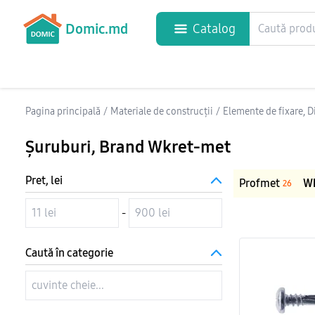
Domic.md
Catalog
Pagina principală
/
Materiale de construcții
/
Elemente de fixare, D
Șuruburi
, Brand Wkret-met
Pret, lei
Profmet
W
26
-
Caută în categorie