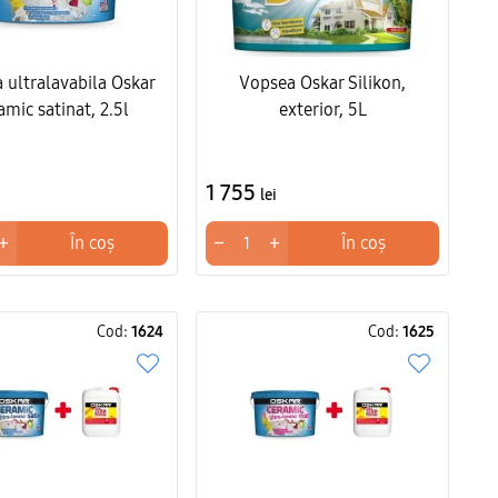
 ultralavabila Oskar
Vopsea Oskar Silikon,
amic satinat, 2.5l
exterior, 5L
1 755
lei
+
−
+
În coș
În coș
Cod:
1624
Cod:
1625