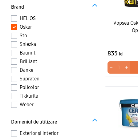
Brand
HELIOS
Vopsea Osk
Oskar
Op
Sto
Sniezka
835
Baumit
lei
Brilliant
−
+
Danke
Supraten
Policolor
Tikkurila
Weber
Domeniul de utilizare
Exterior și interior