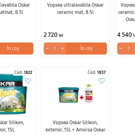
lavabila Oskar
Vopsea ultralavabila Oskar
Vopsea
atinat, 8.5l
ceramic mat, 8.5l
ceramic
Oska
2 720
4 540
lei
l
−
+
−
În coș
În coș
Cod:
1822
Cod:
1837
kar Silikon,
Vopsea Oskar Silikon,
ior, 15L
exterior, 15L + Amorsa Oskar