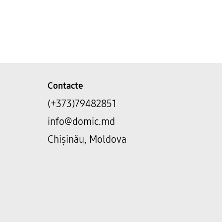
Contacte
(+373)79482851
info@domic.md
Chișinău, Moldova