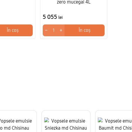
zero mucegai 4L
5 055
lei
−
+
În coș
În coș