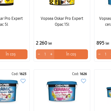
ar Pro Expert
Vopsea Oskar Pro Expert
Vopsea
ac 5l
Opac 15l
cer
2 260
895
lei
lei
−
+
−
În coș
În coș
Cod:
1623
Cod:
1626