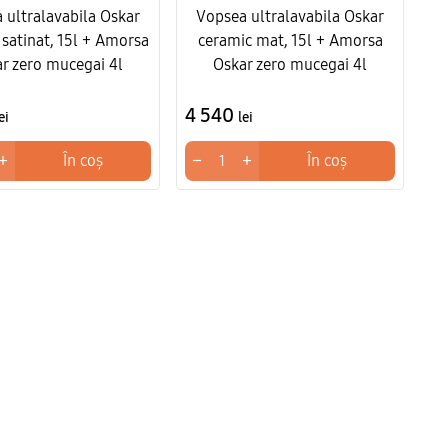
 ultralavabila Oskar
Vopsea ultralavabila Oskar
 satinat, 15l + Amorsa
ceramic mat, 15l + Amorsa
r zero mucegai 4l
Oskar zero mucegai 4l
4 540
ei
lei
+
−
+
În coș
În coș