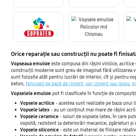
Orice reparație sau construcții nu poate fi finisat
Vopseaua emulsie
este compusa din rășini vinilice, acrilic
construcții moderne sunt greu de imaginat fără utilizarea v
sunt folosite atât pentru lucrări de interior, cît și pentru v
beton,
tencuieli pe bază de ciment, var-ciment sau ipsos
,
g
Vopselele emulsie
pot fi clasificate în funcție de compoziți
Vopsele acrilice
- acestea sunt realizate pe baza unui lia
Vopsele latex
- au un conținut mai mare de rășini acrili
Vopsele ceramice
- soiuri de vopsele latex, în care p
vopsită, rezistent la deteriorări mecanice, zgârieturi și 
Vopsele siliconice
- este un material de finisare relat