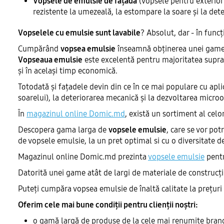
Vopsele de emulsie de fațadă
(vopsele pentru exterior)
rezistente la umezeală, la estompare la soare și la de
Vopselele cu emulsie sunt lavabile
? Absolut, dar - în funcț
Cumpărând
vopsea emulsie
înseamnă obținerea unei game î
Vopseaua emulsie
este excelentă pentru majoritatea suprafe
și în același timp economică.
Totodată și fațadele devin din ce în ce mai populare cu apli
soarelui), la deteriorarea mecanică și la dezvoltarea micro
În
magazinul online Domic.md
, există un sortiment al cel
Descopera gama larga de
vopsele emulsie
, care se vor po
de vopsele emulsie, la un pret optimal si cu o diversitate de
Magazinul online Domic.md prezinta
vopsele emulsie
pentr
Datorită unei game atât de largi de materiale de construcții,
Puteți cumpăra vopsea emulsie de înaltă calitate la prețuri
Oferim cele mai bune condiții pentru clienții noștri:
o gamă largă de produse de la cele mai renumite brand