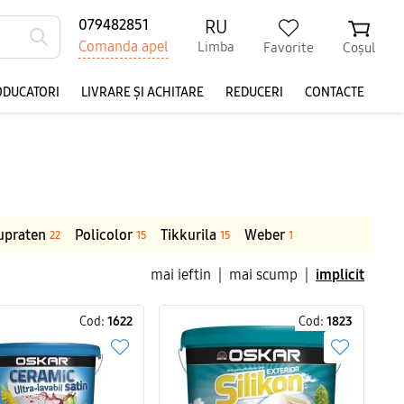
RU
079482851
Comanda apel
Limba
Favorite
Coșul
ODUCATORI
LIVRARE ȘI ACHITARE
REDUCERI
CONTACTE
upraten
Policolor
Tikkurila
Weber
22
15
15
1
mai ieftin
|
mai scump
|
implicit
Cod:
1622
Cod:
1823