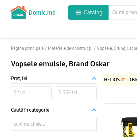
Domic.md
Catalog
Pagina principală
/
Materiale de construcții
/
Vopsele, Grund, Lacur
Vopsele emulsie
, Brand Oskar
Pret, lei
HELIOS
Os
27
-
Caută în categorie