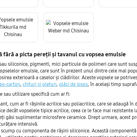
ă fără a picta pereții și tavanul cu vopsea emulsie
e sau siliconice, pigmenti, mici particule de polimeri care sunt su
opselelor emulsie, care sunt în prezent unul dintre cele mai popu
opsirea exterioară a caselor și clădirilor. Aceste vopsele se potri
ips-carton
,
chituri și gleturi
,
plăci de ipsos
, în același timp supra
e sau utilizare specifică cum ar fi:
nt, cum ar fi rășinile acrilice sau poliacrilice, care se adaugă în d
ce decât vopselele tipice acrilice, ceea ce le face mai rezistente l
uteți găsi suplimentar microsfere ceramice. Drept urmare, acest p
curățare intensivă.
iv scump cu componenta de rășini siliconice. Această componentă c