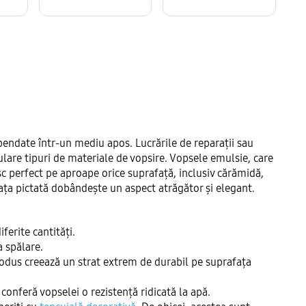
spendate într-un mediu apos. Lucrările de reparații sau
lare tipuri de materiale de vopsire. Vopsele emulsie, care
vesc perfect pe aproape orice suprafață, inclusiv cărămidă,
fața pictată dobândește un aspect atrăgător și elegant.
iferite cantități.
a spălare.
rodus creează un strat extrem de durabil pe suprafața
onferă vopselei o rezistență ridicată la apă.