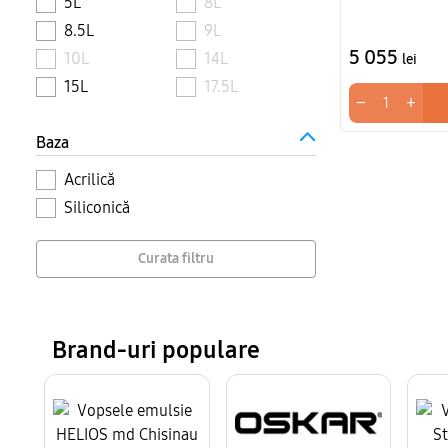
5L
8L
8.5L
9L
5 055
10L
14L
lei
15L
17.5L
−
+
Baza
Acrilică
Siliconică
Curata filtru
Brand-uri populare