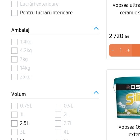
Lucrări exterioare
Vopsea ultra
Pentru lucrări interioare
ceramic s
Ambalaj
2 720
lei
1.4kg
−
+
4.2kg
7kg
14kg
25kg
Volum
0.75L
0.9L
1L
2L
2.5L
2.7L
Vopsea Os
3L
4L
exter