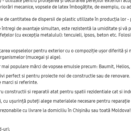
 - utilizate pentru protejarea și decorarea pereților exteriori aco
teriorări mecanice, vopsele de latex îmbogățite, de exemplu, cu a
ie de cantitatea de dispersii de plastic utilizate în producția lor -
ntregi de avantaje simultan, este rezistentă la umiditate și vă 
țelor (cu excepția metalului): tencuieli, ipsos, beton etc. Folosi
carea vopselelor pentru exterior cu o compoziție ușor diferită și m
organismelor (mucegai și alge).
or mai populare mărci de vopsea emulsie precum: Baumit, Helios, S
trivi perfect si pentru proiecte noi de constructie sau de renovar
 marci si referinte.
u constructii si reparatii atat pentru spatii rezidentiale cat si ind
 cu ușurință puteți alege materialele necesare pentru reparație și
 rezonabile cu livrare la domiciliu în Chișinău sau toată Moldova!
-uri;