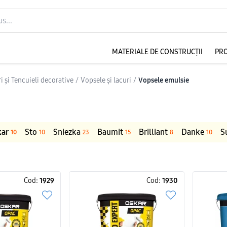
MATERIALE DE CONSTRUCȚII
PR
i și Tencuieli decorative
/
Vopsele și lacuri
/
Vopsele emulsie
kar
Sto
Sniezka
Baumit
Brilliant
Danke
S
10
10
23
15
8
10
Cod:
1929
Cod:
1930