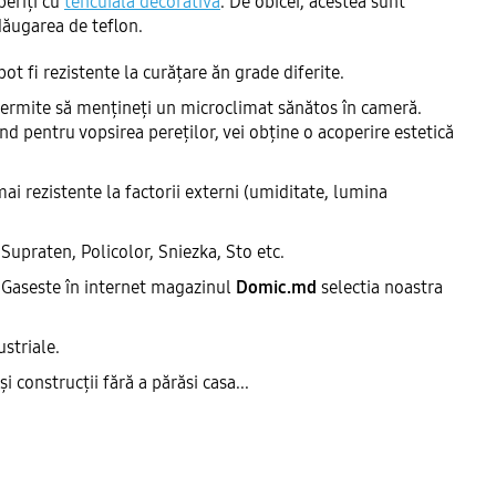
periți cu
tencuială decorativă
. De obicei, acestea sunt
dăugarea de teflon.
 pot fi rezistente la curățare ăn grade diferite.
permite să mențineți un microclimat sănătos în cameră.
nd pentru vopsirea pereților, vei obține o acoperire estetică
ai rezistente la factorii externi (umiditate, lumina
upraten, Policolor, Sniezka, Sto etc.
e. Gaseste în internet magazinul
Domic.md
selectia noastra
ustriale.
 construcții fără a părăsi casa...