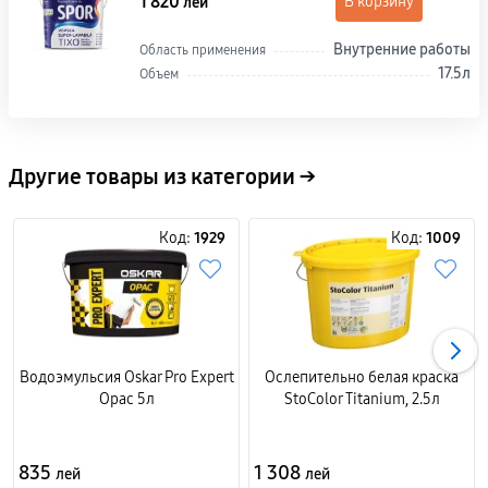
1 820
В корзину
лей
качественной отделки. Закажите онлайн на
domic.md с оперативной доставкой по всей Молдове.
Внутренние работы
Область применения
17.5л
Объем
Другие товары из категории →
Код:
1929
Код:
1009
Водоэмульсия Oskar Pro Expert
Ослепительно белая краска
Opac 5л
StoColor Titanium, 2.5л
835
1 308
лей
лей