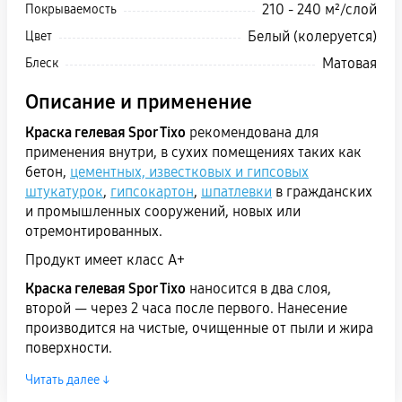
210 - 240 м²/слой
Покрываемость
Белый (колеруется)
Цвет
Матовая
Блеск
Описание и применение
Краска гелевая Spor Tixo
рекомендована для
применения внутри, в сухих помещениях таких как
бетон,
цементных, известковых и гипсовых
штукатурок
,
гипсокартон
,
шпатлевки
в гражданских
и промышленных сооружений, новых или
отремонтированных.
Продукт имеет класс A+
Краска гелевая Spor Tixo
наносится в два слоя,
второй — через 2 часа после первого. Нанесение
производится на чистые, очищенные от пыли и жира
поверхности.
Преимущества продукта:
Читать далее ↓