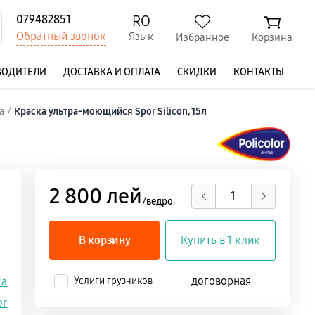
RO
079482851
Обратный звонок
Язык
Избранное
Корзина
ВОДИТЕЛИ
ДОСТАВКА И ОПЛАТА
СКИДКИ
КОНТАКТЫ
а
/
Краска ультра-моющийся Spor Silicon, 15л
2 800 лей
/ведро
В корзину
Купить в 1 клик
договорная
ка
Услиги грузчиков
or