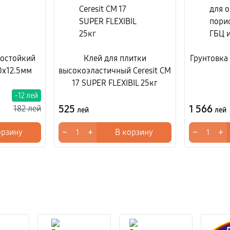
гостойкий
Клей для плитки
Грунтовка 
0x12.5мм
высокоэластичный Ceresit CM
17 SUPER FLEXIBIL 25кг
-12 лей
525
1 566
182 лей
лей
лей
−
+
−
+
орзину
В корзину