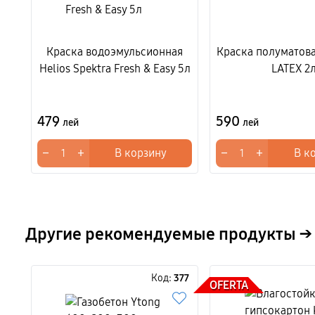
Краска водоэмульсионная
Краска полуматов
Helios Spektra Fresh & Easy 5л
LATEX 2
479
590
лей
лей
−
+
−
+
В корзину
В к
Другие рекомендуемые продукты →
Код:
377
OFERTA