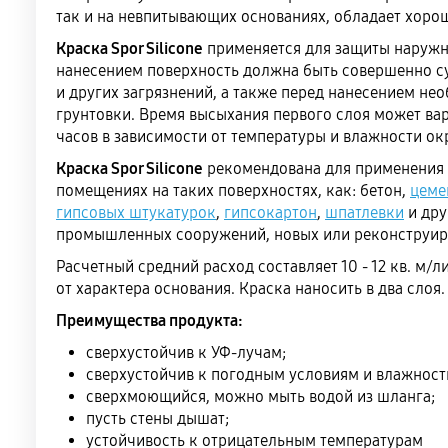
так и на невпитывающих основаниях, обладает хорош
Краска Spor Silicone
применяется для защиты наружн
нанесением поверхность должна быть совершенно с
и других загрязнений, а также перед нанесением не
грунтовки. Время высыхания первого слоя может вар
часов в зависимости от температуры и влажности о
Краска Spor Silicone
рекомендована для применения и
помещениях на таких поверхностях, как: бетон,
цеме
гипсовых штукатурок
,
гипсокартон
,
шпатлевки
и дру
промышленных сооружений, новых или реконструир
Расчетный средний расход составляет 10 - 12 кв. м/л
от характера основания. Краска наносить в два слоя.
Преимущества продукта:
сверхустойчив к УФ-лучам;
сверхустойчив к погодным условиям и влажност
сверхмоющийся, можно мыть водой из шланга;
пусть стены дышат;
устойчивость к отрицательным температурам