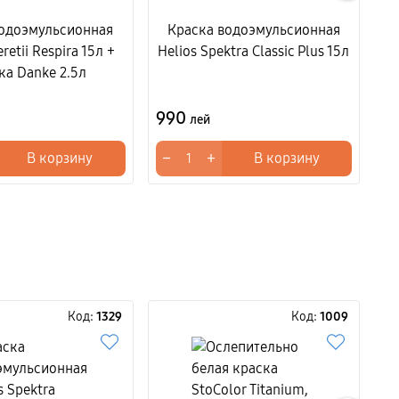
водоэмульсионная
Краска водоэмульсионная
А
etii Respira 15л +
Helios Spektra Classic Plus 15л
ка Danke 2.5л
990
1
лей
−
+
−
В корзину
В корзину
Код:
1329
Код:
1009