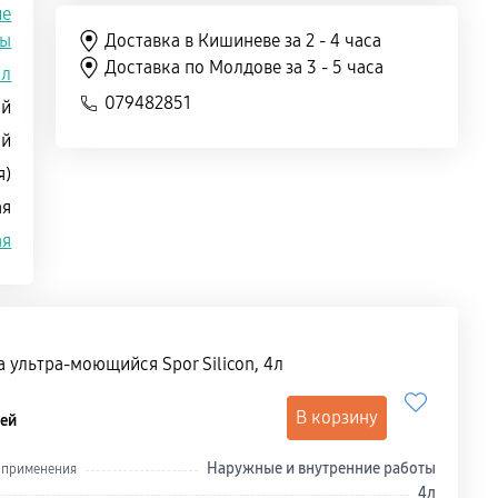
ие
ты
Доставка в Кишиневе за 2 - 4 часа
Доставка по Молдове за 3 - 5 часа
5л
079482851
ой
ой
я)
ая
ая
 ультра-моющийся Spor Silicon, 4л
В корзину
ей
Наружные и внутренние работы
 применения
4л