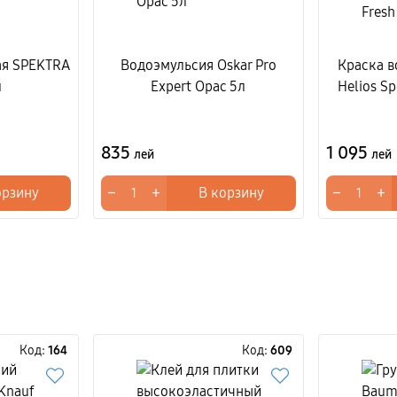
ая SPEKTRA
Водоэмульсия Oskar Pro
Краска 
л
Expert Opac 5л
Helios Sp
835
1 095
лей
лей
−
+
−
+
орзину
В корзину
Код:
164
Код:
609