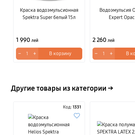
Краска водоэмульсионная
Водоэмульсия O
Spektra Super белый 15л
Expert Opac
1 990
2 260
лей
лей
−
+
−
+
В корзину
В к
Другие товары из категории →
Код:
1331