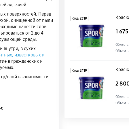
ей адгезией.
ых поверхностей. Перед
Краска
Код:
2319
ухой, очищенной от пыли
обходимо нанести слой
1 67
ьироваться от 2 до 4
кружающей среды.
Область
 внутри, в сухих
Объем
нтных, известковых и
гие в гражданских и
уемых.
Краска
Код:
2419
итр/слой в зависимости
2 80
Область
Объем
и;