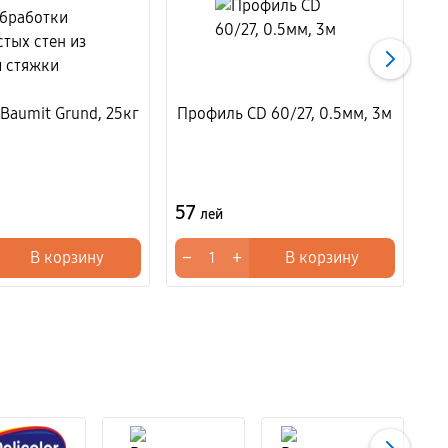
Baumit Grund, 25кг
Профиль CD 60/27, 0.5мм, 3м
с
57
3
лей
−
+
−
В корзину
В корзину