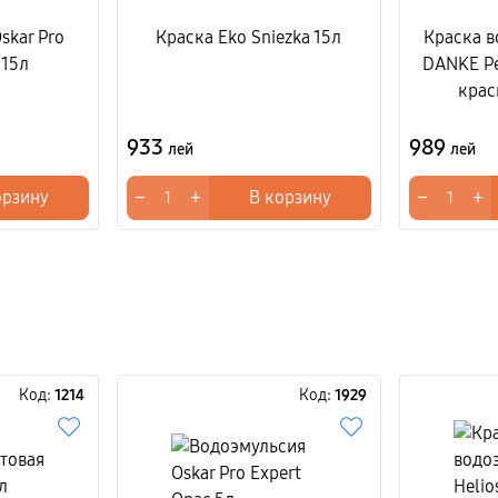
skar Pro
Краска Eko Sniezka 15л
Краска 
 15л
DANKE Per
крас
933
989
лей
лей
−
+
−
+
орзину
В корзину
Код:
1214
Код:
1929