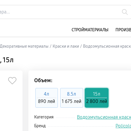
CТРОЙМАТЕРИАЛЫ
ПРОИЗ
и Декоративные материалы
/
Краски и лаки
/
Водоэмульсионная краск
, 15л
Объем:
4л
8.5л
15л
890 лей
1 675 лей
2 800 лей
Водоэмульсионная крас
Категория
Policol
Бренд