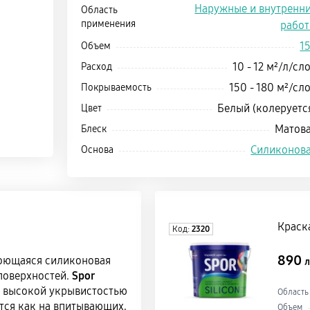
Наружные и внутренн
Область
применения
рабо
1
Объем
10 - 12 м²/л/сл
Расход
150 - 180 м²/сл
Покрываемость
Белый (колеруетс
Цвет
Матов
Блеск
Силиконов
Основа
Краска
Код:
2320
890
оющаяся силиконовая
л
поверхностей.
Spor
 высокой укрывистостью
Область
тся как на впитывающих,
Объем