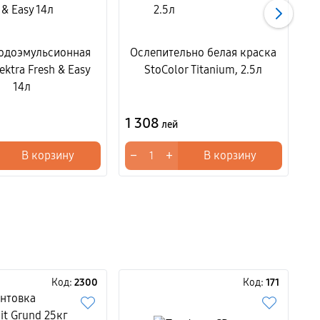
водоэмульсионная
Ослепительно белая краска
О
ektra Fresh & Easy
StoColor Titanium, 2.5л
14л
1 308
1
лей
−
+
−
В корзину
В корзину
Код:
2300
Код:
171