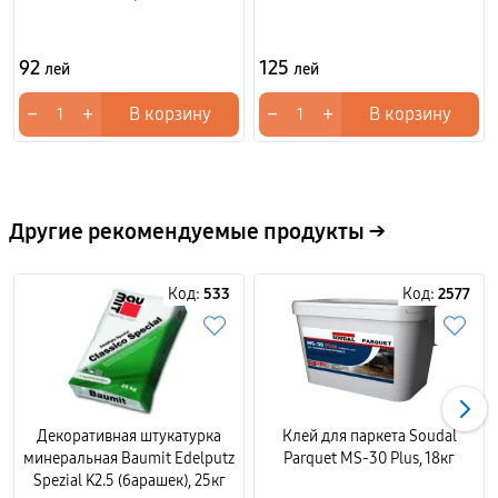
92
125
лей
лей
−
+
−
+
В корзину
В корзину
Другие рекомендуемые продукты →
Код:
533
Код:
2577
Декоративная штукатурка
Клей для паркета Soudal
минеральная Baumit Edelputz
Parquet MS-30 Plus, 18кг
Spezial K2.5 (барашек), 25кг