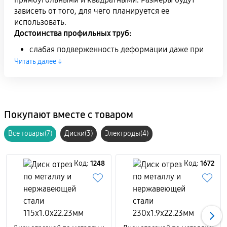
зависеть от того, для чего планируется ее
использовать.
Достоинства профильных труб:
слабая подверженность деформации даже при
значительных нагрузках;
Читать далее ↓
небольшой вес;
при правильно подобранных размерах подходит
для выполнения конструкций любой сложности;
стойкость к физическому воздействию.
Покупают вместе с товаром
При выполнении строительства и ремонтных работ
Все товары(7)
Диски(3)
Электроды(4)
профильные трубы могут быть использованы в
различных видах конструкций:
Код:
1248
Код:
1672
Для создания металлических каркасов высотных
опор, башенных кранов, временных виадуков и
других, более мелких каркасов, наподобие
оконных ставен и гаражных ворот;
Для сооружения лесов, сооруженных из
профильного проката. Они имеют небольшой