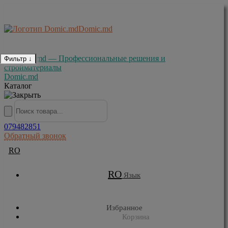
Domic.md
Фильтр
↓
Domic.md
Каталог
079482851
Обратный звонок
RO
RO
Язык
Избранное
Корзина