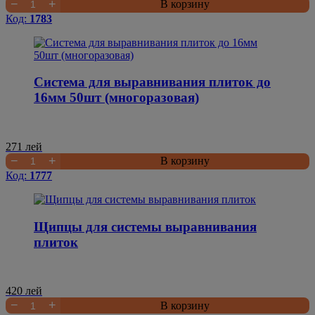
−
+
В корзину
Код:
1783
Система для выравнивания плиток до
16мм 50шт (многоразовая)
271
лей
−
+
В корзину
Код:
1777
Щипцы для системы выравнивания
плиток
420
лей
−
+
В корзину