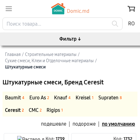
Domic.md
RO
Фильтр
↓
Главная
/
Строительные материалы
/
Сухие смеси, Клеи и Отделочные материалы
/
Штукатурные смеси
Штукатурные смеси
, Бренд Ceresit
Baumit
Euro As
Knauf
Kreisel
Supraten
4
2
4
1
8
Ceresit
CMC
Rigips
2
2
1
подешевле
|
подороже
|
по умолчанию
Код:
1739
Код:
1732