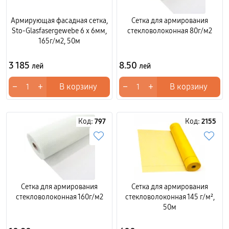
Армирующая фасадная сетка,
Сетка для армирования
Sto-Glasfasergewebe 6 x 6мм,
стекловолоконная 80г/м2
165г/м2, 50м
3 185
8.50
лей
лей
−
+
−
+
В корзину
В корзину
Код:
797
Код:
2155
Сетка для армирования
Сетка для армирования
стекловолоконная 160г/м2
стекловолоконная 145 г/м²,
50м