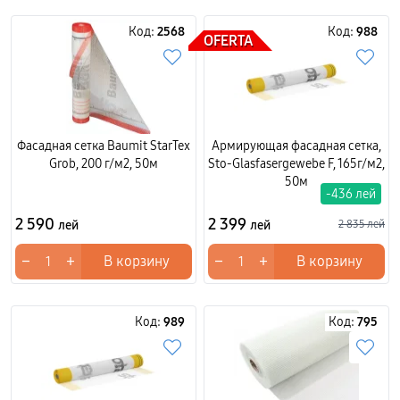
Код:
2568
Код:
988
OFERTA
Фасадная сетка Baumit StarTex
Армирующая фасадная сетка,
Grob, 200 г/м2, 50м
Sto-Glasfasergewebe F, 165г/м2,
50м
-436 лей
2 590
2 399
лей
лей
2 835 лей
−
+
−
+
В корзину
В корзину
Код:
989
Код:
795