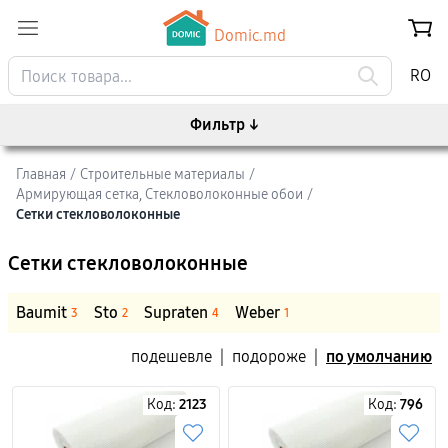
Domic.md
RO
Фильтр
↓
Главная
/
Строительные материалы
/
Армирующая сетка, Стекловолоконные обои
/
Сетки стекловолоконные
Сетки стекловолоконные
Baumit
Sto
Supraten
Weber
3
2
4
1
подешевле
|
подороже
|
по умолчанию
Код:
2123
Код:
796