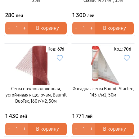
25м
Classic 145 г/м², 55м
280
1 300
лей
лей
−
+
−
+
В корзину
В корзину
Код:
676
Код:
706
Сетка стекловолоконная,
Фасадная сетка Baumit StarTex,
устойчивая к щелочам, Baumit
145 г/м2, 50м
DuoTex, 160 г/м2, 50м
1 430
1 771
лей
лей
−
+
−
+
В корзину
В корзину