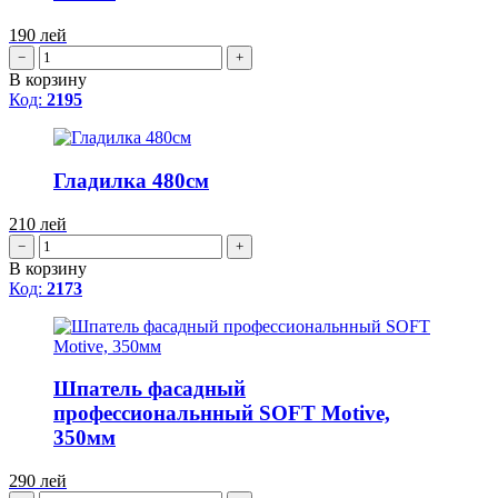
190
лей
−
+
В корзину
Код:
2195
Гладилка 480cм
210
лей
−
+
В корзину
Код:
2173
Шпатель фасадный
профессиональнный SOFT Motive,
350мм
290
лей