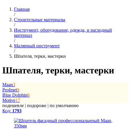
Главная
/
Строительные материалы
/
Инструмент, оборудование, одежда, и расходный
материал
/
Малярный инструмент
/
Шпателя, терки, мастерки
Шпателя, терки, мастерки
Maan
3
Profmet
9
Blue Dolphin
6
Motive
17
подешевле
|
подороже
|
по умолчанию
Код:
1793