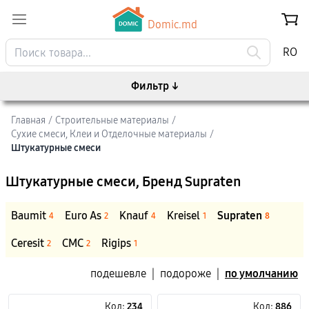
Domic.md
RO
Фильтр
↓
Главная
/
Строительные материалы
/
Сухие смеси, Клеи и Отделочные материалы
/
Штукатурные смеси
Штукатурные смеси
, Бренд Supraten
Baumit
Euro As
Knauf
Kreisel
Supraten
4
2
4
1
8
Ceresit
CMC
Rigips
2
2
1
подешевле
|
подороже
|
по умолчанию
Код:
234
Код:
886