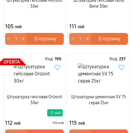
Штукатурка гипсовая Moholit
Штукатурка гипсовая Nota
30кг
Bene 30кг
105
111
лей
лей
−
+
−
+
В корзину
В корзину
Код:
190
Код:
237
OFERTA
Штукатурка гипсовая Orizont
Штукатурка цементная SV 75
30кг
серая 25кг
-3 лей
112
115
лей
115 лей
лей