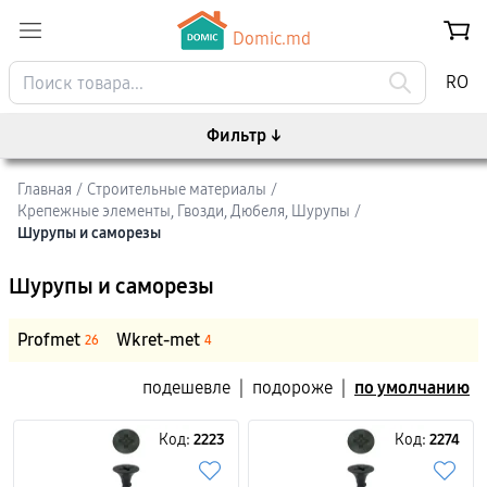
Domic.md
RO
Фильтр
↓
Главная
/
Строительные материалы
/
Крепежные элементы, Гвозди, Дюбеля, Шурупы
/
Шурупы и саморезы
Шурупы и саморезы
Profmet
Wkret-met
26
4
подешевле
|
подороже
|
по умолчанию
Код:
2223
Код:
2274