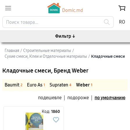
Domic.md
RO
Фильтр
↓
Главная
/
Строительные материалы
/
Сухие смеси, Клеи и Отделочные материалы
/
Кладочные смеси
Кладочные смеси
, Бренд Weber
Baumit
Euro As
Supraten
Weber
2
1
4
1
подешевле
|
подороже
|
по умолчанию
Код:
1860