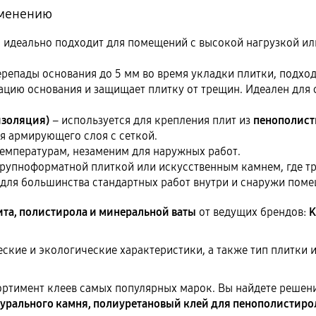
именению
, идеально подходит для помещений с высокой нагрузкой ил
ерепады основания до 5 мм во время укладки плитки, подход
цию основания и защищает плитку от трещин. Идеален для
изоляция)
– используется для крепления плит из
пенополисти
ля армирующего слоя с сеткой.
температурам, незаменим для наружных работ.
упноформатной плиткой или искусственным камнем, где тре
для большинства стандартных работ внутри и снаружи поме
ита, полистирола и минеральной ваты
от ведущих брендов:
K
еские и экологические характеристики, а также тип плитки 
ортимент клеев самых популярных марок. Вы найдете решен
турального камня, полиуретановый клей для пенополистирол