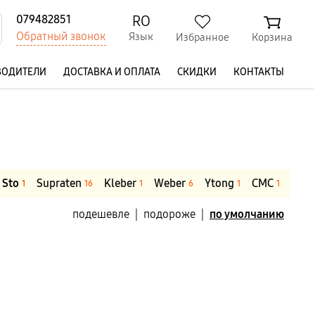
RO
079482851
Обратный звонок
Язык
Избранное
Корзина
ВОДИТЕЛИ
ДОСТАВКА И ОПЛАТА
СКИДКИ
КОНТАКТЫ
Sto
Supraten
Kleber
Weber
Ytong
CMC
1
16
1
6
1
1
подешевле
|
подороже
|
по умолчанию