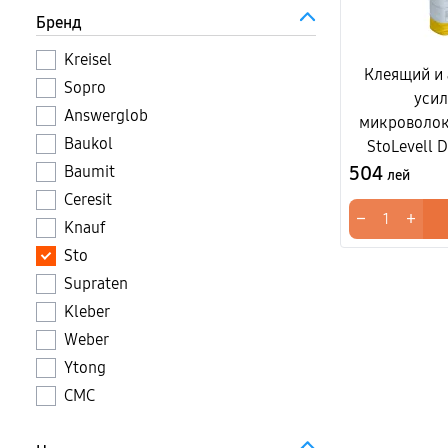
Бренд
Kreisel
Клеящий и
Sopro
уси
Answerglob
микроволок
Baukol
StoLevell D
504
Baumit
лей
Ceresit
−
+
Knauf
Sto
Supraten
Kleber
Weber
Ytong
CMC