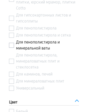
плитки, юрский мрамор, плитки
Cotto
Для гипсокартонных листов и
гипсоплиты
Для пенополистирола
Для пенополистирола и сетка
Для пенополистирола и
минеральной ваты
Для пенополистирола,
минераловатных плит и
стеклосетка
Для каминов, печей
Для минераловатных плит
Универсальный
Цвет
Белый