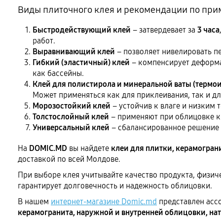
Виды плиточного клея и рекомендации по пр
Быстродействующий клей
– затвердевает за
3 часа
работ.
Выравнивающий клей
– позволяет нивелировать п
Гибкий (эластичный) клей
– компенсирует деформа
как бассейны.
Клей для полистирола и минеральной ваты (термо
Может применяться как для приклеивания, так и д
Морозостойкий клей
– устойчив к влаге и низким 
Толстослойный клей
– применяют при облицовке кр
Универсальный клей
– сбалансированное решение 
На
DOMIC.MD
вы найдете
клеи для плитки, керамогран
доставкой по всей Молдове.
При выборе клея учитывайте качество продукта, физич
гарантирует долговечность и надежность облицовки.
В нашем
интернет-магазине Domic.md
представлен асс
керамогранита, наружной и внутренней облицовки, на