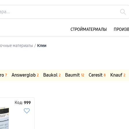
CТРОЙМАТЕРИАЛЫ
ПРОИЗ
елочные материалы
/
Клеи
ro
Answerglob
Baukol
Baumit
Ceresit
Knauf
7
2
2
12
8
2
Код:
999