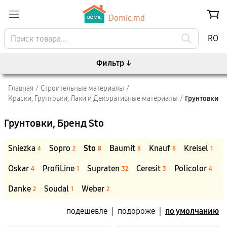
Domic.md
RO
Фильтр
↓
Главная
/
Строительные материалы
/
Краски, Грунтовки, Лаки и Декоративные материалы
/
Грунтовки
Грунтовки
, Бренд Sto
Sniezka
Sopro
Sto
Baumit
Knauf
Kreisel
4
2
8
8
8
1
Oskar
ProfiLine
Supraten
Ceresit
Policolor
4
1
32
3
4
Danke
Soudal
Weber
2
1
2
подешевле
|
подороже
|
по умолчанию