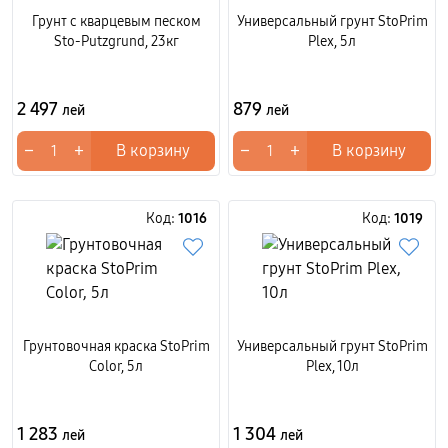
Грунт с кварцевым песком
Универсальный грунт StoPrim
Sto-Putzgrund, 23кг
Plex, 5л
2 497
879
лей
лей
−
+
−
+
В корзину
В корзину
Код:
1016
Код:
1019
Грунтовочная краска StoPrim
Универсальный грунт StoPrim
Color, 5л
Plex, 10л
1 283
1 304
лей
лей