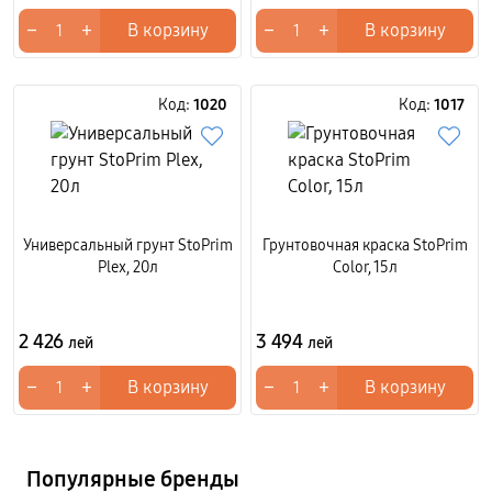
−
+
−
+
В корзину
В корзину
Код:
1020
Код:
1017
Универсальный грунт StoPrim
Грунтовочная краска StoPrim
Plex, 20л
Color, 15л
2 426
3 494
лей
лей
−
+
−
+
В корзину
В корзину
Популярные бренды