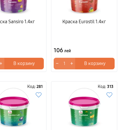
ска Sansiro 1.4кг
Краска Eurostil 1.4кг
106
лей
+
−
+
В корзину
В корзину
Код:
281
Код:
313