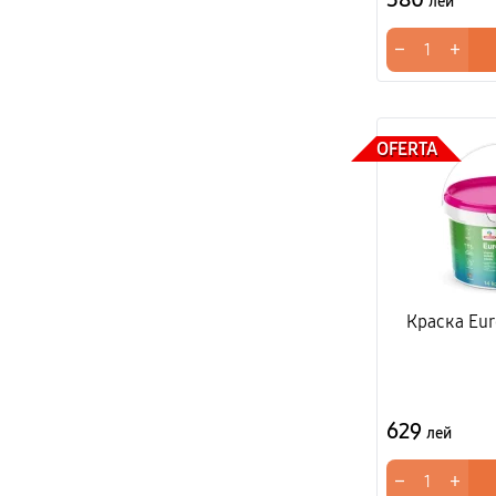
лей
−
+
OFERTA
Краска Eur
629
лей
−
+