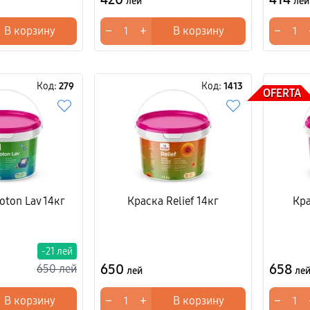
лей
лей
−
+
−
В корзину
В корзину
Код:
279
Код:
1413
OFERTA
oton Lav 14кг
Краска Relief 14кг
Кра
-21 лей
650
658
650 лей
лей
ле
−
+
−
В корзину
В корзину