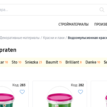
CТРОЙМАТЕРИАЛЫ
ПРОИЗ
и Декоративные материалы
/
Краски и лаки
/
Водоэмульсионная крас
praten
kar
Sto
Sniezka
Baumit
Brilliant
Danke
S
10
10
23
15
8
10
Код:
283
Код:
282