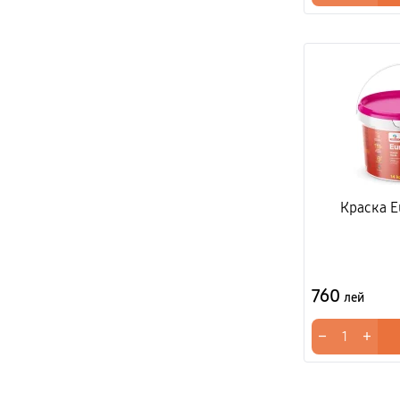
Краска Eu
760
лей
−
+