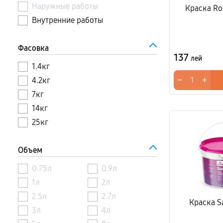
Наружные работы
Краска Ro
Внутренние работы
Фасовка
137
лей
1.4кг
−
+
4.2кг
7кг
14кг
25кг
Объем
0.75л
0.9л
1л
2л
2.5л
2.7л
Краска Sa
3л
4л