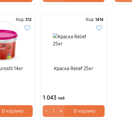
Код:
312
Код:
1414
rostil 14кг
Краска Relief 25кг
1 043
лей
−
+
В корзину
В корзину