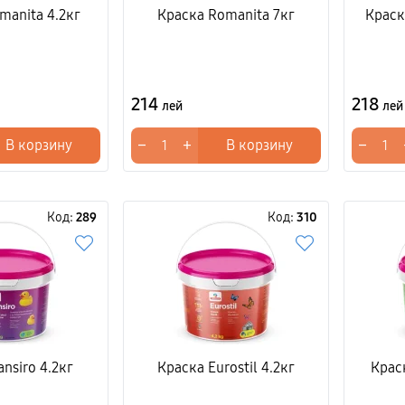
manita 4.2кг
Краска Romanita 7кг
Краск
214
218
лей
лей
−
+
−
В корзину
В корзину
Код:
289
Код:
310
nsiro 4.2кг
Краска Eurostil 4.2кг
Крас