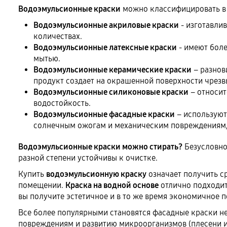
Водоэмульсионные краски
можно классифицировать в з
Водоэмульсионные акриловые краски
- изготавли
количествах.
Водоэмульсионные латексные краски
- имеют боле
мытью.
Водоэмульсионные керамические краски
– разнов
продукт создает на окрашенной поверхности чрезв
Водоэмульсионные силиконовые краски
– относит
водостойкость.
Водоэмульсионные фасадные краски
– используют
солнечным ожогам и механическим повреждениям, 
Водоэмульсионные краски можно стирать?
Безусловно,
разной степени устойчивы к очистке.
Купить
водоэмульсионную краску
означает получить с
помещении.
Краска на водной основе
отлично подходит 
вы получите эстетичное и в то же время экономичное 
Все более популярными становятся фасадные краски не
повреждениям и развитию микроорганизмов (плесени и