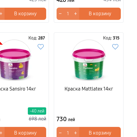
лей
+
−
+
В корзину
В корзину
Код:
287
Код:
315
ска Sansiro 14кг
Краска Mattlatex 14кг
-40 лей
730
698 лей
й
лей
+
−
+
В корзину
В корзину