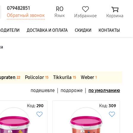
RO
079482851
Обратный звонок
Язык
Избранное
Корзина
ВОДИТЕЛИ
ДОСТАВКА И ОПЛАТА
СКИДКИ
КОНТАКТЫ
ка
upraten
Policolor
Tikkurila
Weber
22
15
15
1
подешевле
|
подороже
|
по умолчанию
Код:
290
Код:
309