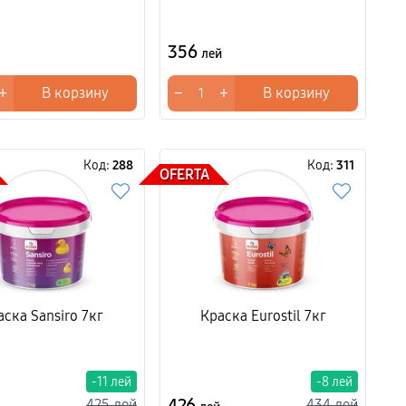
356
лей
+
−
+
В корзину
В корзину
Код:
288
Код:
311
OFERTA
аска Sansiro 7кг
Краска Eurostil 7кг
-11 лей
-8 лей
426
425 лей
434 лей