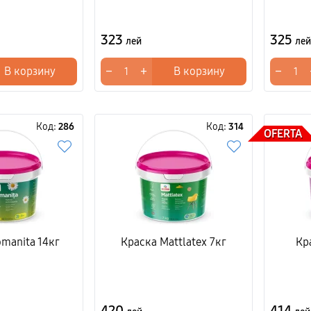
323
325
лей
лей
−
+
−
В корзину
В корзину
Код:
286
Код:
314
OFERTA
manita 14кг
Краска Mattlatex 7кг
Кр
420
414