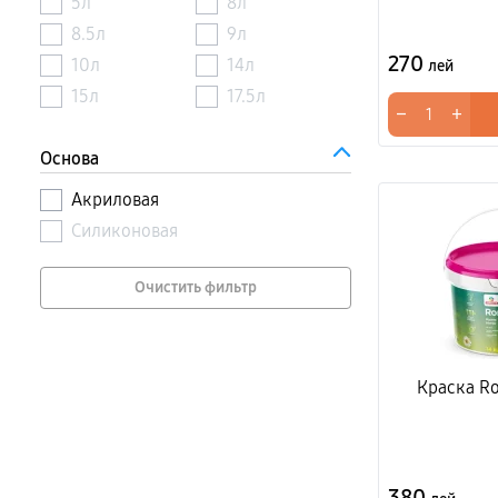
5л
8л
8.5л
9л
270
10л
14л
лей
15л
17.5л
−
+
Основа
Акриловая
Силиконовая
Очистить фильтр
Краска Ro
380