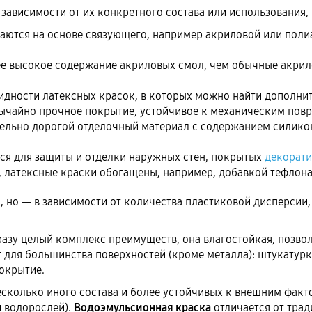
ависимости от их конкретного состава или использования,
ваются на основе связующего, например акриловой или пол
е высокое содержание акриловых смол, чем обычные акрило
идности латексных красок, в которых можно найти дополни
ычайно прочное покрытие, устойчивое к механическим повр
ельно дорогой отделочный материал с содержанием силико
ся для защиты и отделки наружных стен, покрытых
декорати
латексные краски обогащены, например, добавкой тефлона
 но — в зависимости от количества пластиковой дисперсии,
разу целый комплекс преимуществ, она влагостойкая, позв
для большинства поверхностей (кроме металла): штукатурки, 
покрытие.
сколько иного состава и более устойчивых к внешним факт
 водорослей).
Водоэмульсионная краска
отличается от трад