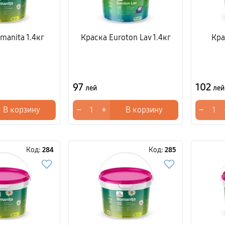
manita 1.4кг
Краска Euroton Lav 1.4кг
Кра
97
102
лей
лей
−
+
−
В корзину
В корзину
Код:
284
Код:
285