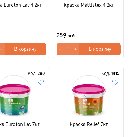
а Euroton Lav 4.2кг
Краска Mattlatex 4.2кг
259
лей
+
−
+
В корзину
В корзину
Код:
280
Код:
1415
ка Euroton Lav 7кг
Краска Relief 7кг