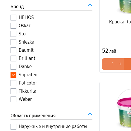
Бренд
HELIOS
Краска Ro
Oskar
Sto
Sniezka
52
Baumit
лей
Brilliant
−
+
Danke
Supraten
Policolor
Tikkurila
Weber
Область применения
Наружные и внутренние работы