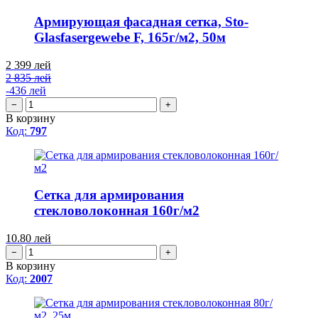
Армирующая фасадная сетка, Sto-
Glasfasergewebe F, 165г/м2, 50м
2 399
лей
2 835 лей
-436 лей
−
+
В корзину
Код:
797
Сетка для армирования
стекловолоконная 160г/м2
10.80
лей
−
+
В корзину
Код:
2007