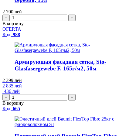
2 700
лей
−
+
В корзину
OFERTA
Код:
988
Армирующая фасадная сетка, Sto-
Glasfasergewebe F, 165г/м2, 50м
2 399
лей
2 835 лей
-436 лей
−
+
В корзину
Код:
665