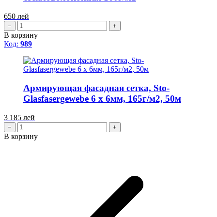
650
лей
−
+
В корзину
Код:
989
Армирующая фасадная сетка, Sto-
Glasfasergewebe 6 x 6мм, 165г/м2, 50м
3 185
лей
−
+
В корзину