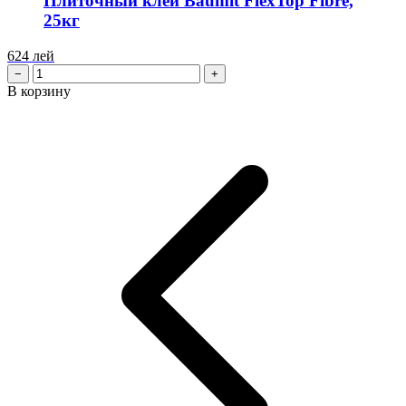
Плиточный клей Baumit FlexTop Fibre,
25кг
624
лей
−
+
В корзину