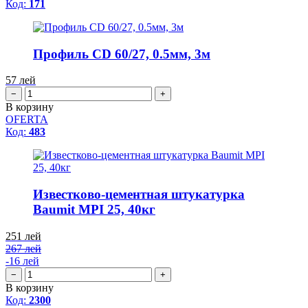
Код:
171
Профиль CD 60/27, 0.5мм, 3м
57
лей
−
+
В корзину
OFERTA
Код:
483
Известково-цементная штукатурка
Baumit MPI 25, 40кг
251
лей
267 лей
-16 лей
−
+
В корзину
Код:
2300