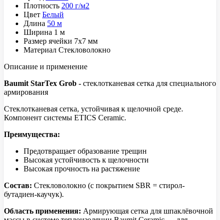
Плотность
200 г/м2
Цвет
Белый
Длина
50 м
Ширина
1 м
Размер ячейки
7x7 мм
Материал
Cтекловолокно
Описание и применение
Baumit StarTex Grob -
стеклотканевая сетка для специального
армирования
Стеклотканевая сетка, устойчивая к щелочной среде.
Компонент системы ETICS Ceramic.
Преимущества:
Предотвращает образование трещин
Высокая устойчивость к щелочности
Высокая прочность на растяжение
Состав:
Стекловолокно (с покрытием SBR = стирол-
бутадиен-каучук).
Область применения:
Армирующая сетка для шпаклёвочной
массы в системе теплоизоляции Baumit Ceramic — для