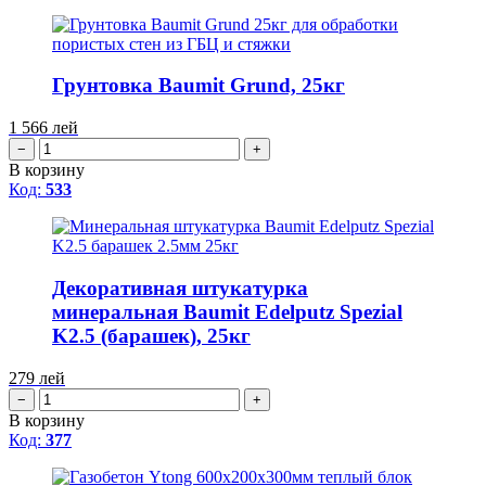
Грунтовка Baumit Grund, 25кг
1 566
лей
−
+
В корзину
Код:
533
Декоративная штукатурка
минеральная Baumit Edelputz Spezial
K2.5 (барашек), 25кг
279
лей
−
+
В корзину
Код:
377