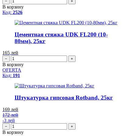
−
+
В корзину
Код:
2526
Цементная стяжка UDK FL200 (10-
80мм), 25кг
165
лей
−
+
В корзину
OFERTA
Код:
191
Штукатурка гипсовая Rotband, 25кг
169
лей
172 лей
-3 лей
−
+
В корзину