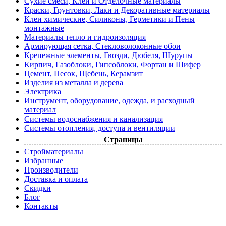
Сухие смеси, Клеи и Отделочные материалы
Краски, Грунтовки, Лаки и Декоративные материалы
Клеи химические, Силиконы, Герметики и Пены
монтажные
Материалы тепло и гидроизоляция
Армирующая сетка, Стекловолоконные обои
Крепежные элементы, Гвозди, Дюбеля, Шурупы
Кирпич, Газоблоки, Гипсоблоки, Фортан и Шифер
Цемент, Песок, Щебень, Керамзит
Изделия из металла и дерева
Электрика
Инструмент, оборудование, одежда, и расходный
материал
Системы водоснабжения и канализация
Системы отопления, доступа и вентиляции
Страницы
Cтройматериалы
Избранные
Производители
Доставка и оплата
Скидки
Блог
Контакты