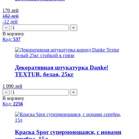
170
лей
182 лей
-12 лей
−
+
В корзину
Код:
537
Декоративная штукатурка Danke!
TEXTUR, белая, 25кг
1 090
лей
−
+
В корзину
Код:
2256
Краска Spor супермоющаяся, с ионами
серебра, 15л