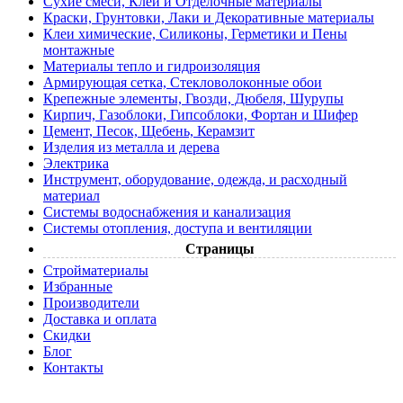
Сухие смеси, Клеи и Отделочные материалы
Краски, Грунтовки, Лаки и Декоративные материалы
Клеи химические, Силиконы, Герметики и Пены
монтажные
Материалы тепло и гидроизоляция
Армирующая сетка, Стекловолоконные обои
Крепежные элементы, Гвозди, Дюбеля, Шурупы
Кирпич, Газоблоки, Гипсоблоки, Фортан и Шифер
Цемент, Песок, Щебень, Керамзит
Изделия из металла и дерева
Электрика
Инструмент, оборудование, одежда, и расходный
материал
Системы водоснабжения и канализация
Системы отопления, доступа и вентиляции
Страницы
Cтройматериалы
Избранные
Производители
Доставка и оплата
Скидки
Блог
Контакты