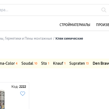
CТРОЙМАТЕРИАЛЫ
ПРОИЗ
ны, Герметики и Пены монтажные
/
Клеи химические
ma-Color
Soudal
Sto
Knauf
Supraten
Den Brav
4
10
1
1
13
Код:
2222