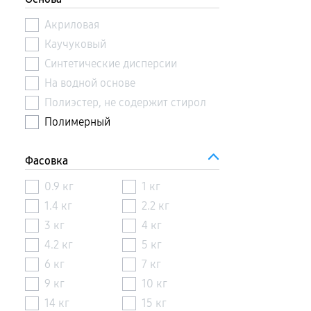
Акриловая
Каучуковый
Синтетические дисперсии
На водной основе
Полиэстер, не содержит стирол
Полимерный
Фасовка
0.9 кг
1 кг
1.4 кг
2.2 кг
3 кг
4 кг
4.2 кг
5 кг
6 кг
7 кг
9 кг
10 кг
14 кг
15 кг