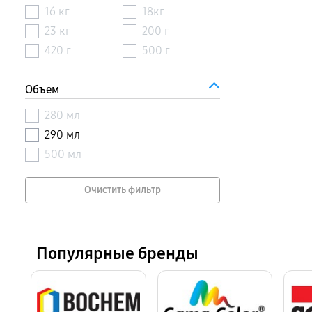
16 кг
18кг
23 кг
200 г
420 г
500 г
Объем
280 мл
290 мл
500 мл
Очистить фильтр
Популярные бренды