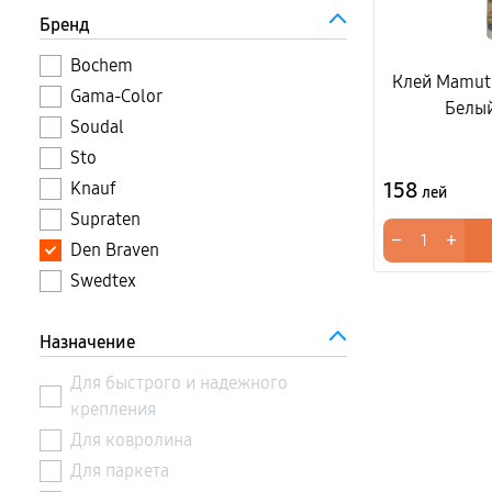
Бренд
Bochem
Клей Mamut 
Gama-Color
Белы
Soudal
Sto
158
Knauf
лей
Supraten
−
+
Den Braven
Swedtex
Назначение
Для быстрого и надежного
крепления
Для ковролина
Для паркета