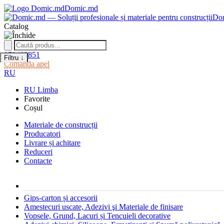
Domic.md
Do
Catalog
079482851
Filtru
↓
Comanda apel
RU
RU
Limba
Favorite
Coșul
Materiale de construcții
Producatori
Livrare și achitare
Reduceri
Contacte
Gips-carton și accesorii
Amestecuri uscate, Adezivi şi Materiale de finisare
Vopsele, Grund, Lacuri și Tencuieli decorative