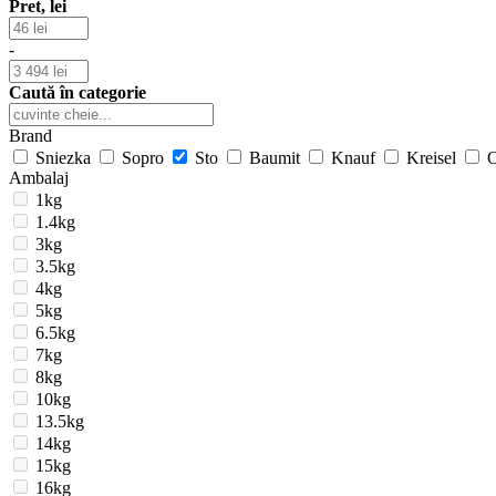
Pret, lei
-
Caută în categorie
Brand
Sniezka
Sopro
Sto
Baumit
Knauf
Kreisel
O
Ambalaj
1kg
1.4kg
3kg
3.5kg
4kg
5kg
6.5kg
7kg
8kg
10kg
13.5kg
14kg
15kg
16kg