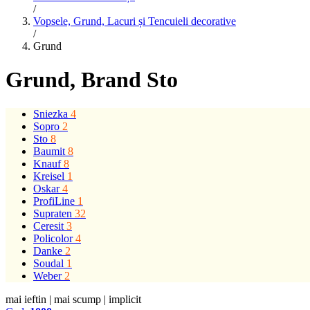
/
Vopsele, Grund, Lacuri și Tencuieli decorative
/
Grund
Grund
, Brand Sto
Sniezka
4
Sopro
2
Sto
8
Baumit
8
Knauf
8
Kreisel
1
Oskar
4
ProfiLine
1
Supraten
32
Ceresit
3
Policolor
4
Danke
2
Soudal
1
Weber
2
mai ieftin
|
mai scump
|
implicit