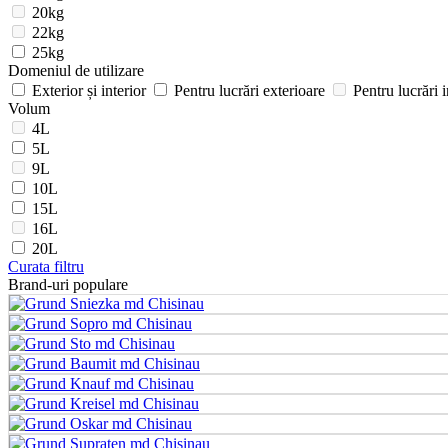
20kg
22kg
25kg
Domeniul de utilizare
Exterior și interior
Pentru lucrări exterioare
Pentru lucrări i
Volum
4L
5L
9L
10L
15L
16L
20L
Curata filtru
Brand-uri populare