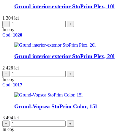
Grund interior-exterior StoPrim Plex, 10l
1 304
lei
−
+
În coș
Cod:
1020
Grund interior-exterior StoPrim Plex, 20l
2 426
lei
−
+
În coș
Cod:
1017
Grund-Vopsea StoPrim Color, 15l
3 494
lei
−
+
În coș