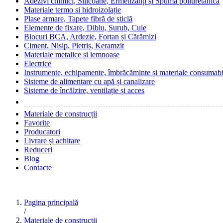
Adezivi chimici, Silicoane, Ermetizanți și Spumă poliuretanică
Materiale termo si hidroizolație
Plase armare, Tapete fibră de sticlă
Elemente de fixare, Diblu, Surub, Cuie
Blocuri BCA, Ardezie, Fortan și Cărămizi
Ciment, Nisip, Pietriș, Keramzit
Materiale metalice și lemnoase
Electrice
Instrumente, echipamente, îmbrăcăminte și materiale consumabi
Sisteme de alimentare cu apă și canalizare
Sisteme de încălzire, ventilație și acces
Materiale de construcții
Favorite
Producatori
Livrare și achitare
Reduceri
Blog
Contacte
Pagina principală
/
Materiale de construcții