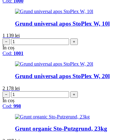
Cod:
1000
Grund universal apos StoPlex W, 10l
1 139
lei
−
+
În coș
Cod:
1001
Grund universal apos StoPlex W, 20l
2 178
lei
−
+
În coș
Cod:
998
Grunt organic Sto-Putzgrund, 23kg