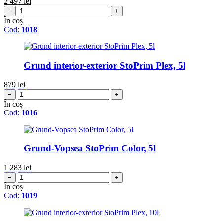
2 497
lei
−
+
În coș
Cod:
1018
Grund interior-exterior StoPrim Plex, 5l
879
lei
−
+
În coș
Cod:
1016
Grund-Vopsea StoPrim Color, 5l
1 283
lei
−
+
În coș
Cod:
1019