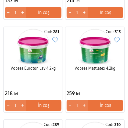
137
214
lei
lei
−
+
−
+
În coș
În coș
Cod:
281
Cod:
313
Vopsea Euroton Lav 4.2kg
Vopsea Mattlatex 4.2kg
218
259
lei
lei
−
+
−
+
În coș
În coș
Cod:
289
Cod:
310