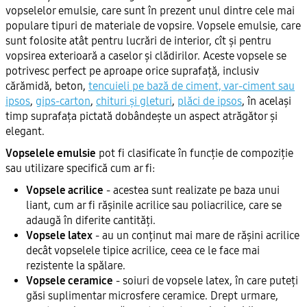
vopselelor emulsie, care sunt în prezent unul dintre cele mai
populare tipuri de materiale de vopsire. Vopsele emulsie, care
sunt folosite atât pentru lucrări de interior, cît și pentru
vopsirea exterioară a caselor și clădirilor. Aceste vopsele se
potrivesc perfect pe aproape orice suprafață, inclusiv
cărămidă, beton,
tencuieli pe bază de ciment, var-ciment sau
ipsos
,
gips-carton
,
chituri și gleturi
,
plăci de ipsos
, în același
timp suprafața pictată dobândește un aspect atrăgător și
elegant.
Vopselele emulsie
pot fi clasificate în funcție de compoziție
sau utilizare specifică cum ar fi:
Vopsele acrilice
- acestea sunt realizate pe baza unui
liant, cum ar fi rășinile acrilice sau poliacrilice, care se
adaugă în diferite cantități.
Vopsele latex
- au un conținut mai mare de rășini acrilice
decât vopselele tipice acrilice, ceea ce le face mai
rezistente la spălare.
Vopsele ceramice
- soiuri de vopsele latex, în care puteți
găsi suplimentar microsfere ceramice. Drept urmare,