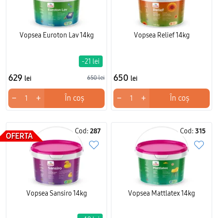
Vopsea Euroton Lav 14kg
Vopsea Relief 14kg
-21 lei
629
650
lei
650 lei
lei
−
+
−
+
În coș
În coș
Cod:
287
Cod:
315
OFERTA
Vopsea Sansiro 14kg
Vopsea Mattlatex 14kg