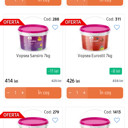
Cod:
288
Cod:
311
OFERTA
OFERTA
Vopsea Sansiro 7kg
Vopsea Eurostil 7kg
-11 lei
-8 lei
414
426
lei
425 lei
lei
434 lei
−
+
−
+
În coș
În coș
Cod:
279
Cod:
1413
OFERTA