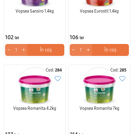
Vopsea Sansiro 1.4kg
Vopsea Eurostil 1.4kg
102
106
lei
lei
−
+
−
+
În coș
În coș
Cod:
284
Cod:
285
Vopsea Romanita 4.2kg
Vopsea Romanita 7kg