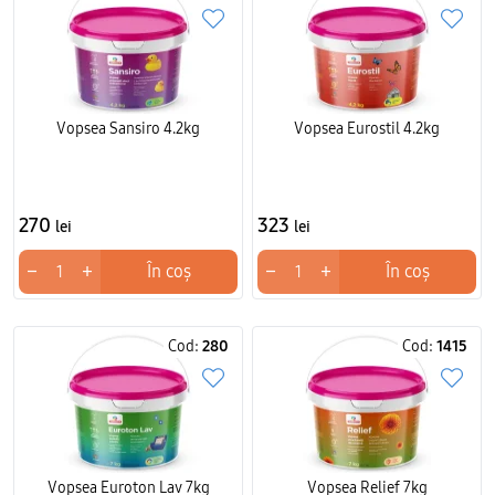
Vopsea Sansiro 4.2kg
Vopsea Eurostil 4.2kg
270
323
lei
lei
−
+
−
+
În coș
În coș
Cod:
280
Cod:
1415
Vopsea Euroton Lav 7kg
Vopsea Relief 7kg