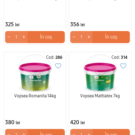
325
356
lei
lei
−
+
−
+
În coș
În coș
Cod:
286
Cod:
314
Vopsea Romanita 14kg
Vopsea Mattlatex 7kg
380
420
lei
lei
−
+
−
+
În coș
În coș