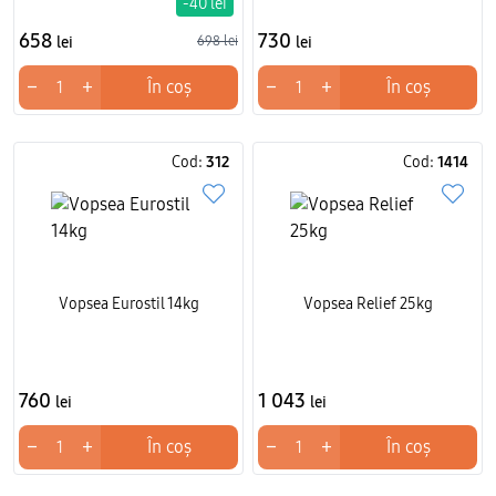
-40 lei
658
730
lei
698 lei
lei
−
+
−
+
În coș
În coș
Cod:
312
Cod:
1414
Vopsea Eurostil 14kg
Vopsea Relief 25kg
760
1 043
lei
lei
−
+
−
+
În coș
În coș