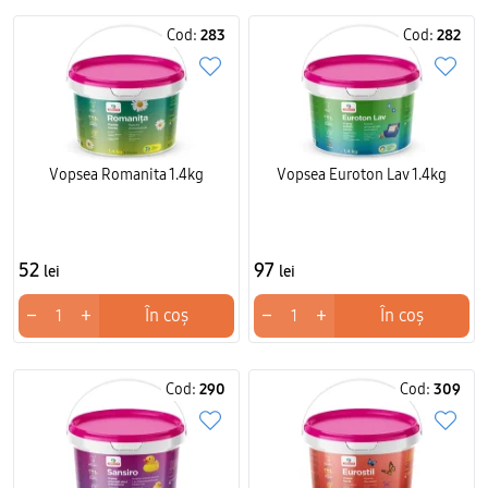
Cod:
283
Cod:
282
Vopsea Romanita 1.4kg
Vopsea Euroton Lav 1.4kg
52
97
lei
lei
−
+
−
+
În coș
În coș
Cod:
290
Cod:
309