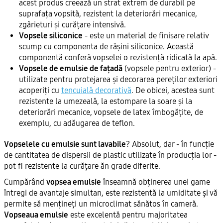
acest produs creează un strat extrem de durabil pe
suprafața vopsită, rezistent la deteriorări mecanice,
zgârieturi și curățare intensivă.
Vopsele siliconice
- este un material de finisare relativ
scump cu componenta de rășini siliconice. Această
componentă conferă vopselei o rezistență ridicată la apă.
Vopsele de emulsie de fațadă
(vopsele pentru exterior) -
utilizate pentru protejarea și decorarea pereților exteriori
acoperiți cu
tencuială decorativă
. De obicei, acestea sunt
rezistente la umezeală, la estompare la soare și la
deteriorări mecanice, vopsele de latex îmbogățite, de
exemplu, cu adăugarea de teflon.
Vopselele cu emulsie sunt lavabile
? Absolut, dar - în funcție
de cantitatea de dispersii de plastic utilizate în producția lor -
pot fi rezistente la curățare ăn grade diferite.
Cumpărând
vopsea emulsie
înseamnă obținerea unei game
întregi de avantaje simultan, este rezistentă la umiditate și vă
permite să mențineți un microclimat sănătos în cameră.
Vopseaua emulsie
este excelentă pentru majoritatea