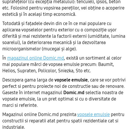
suprafețelor (cu excepția metalului): tencuieli, ipsos, beton
etc. Folosind pentru vopsirea pereților, vei obține o acoperire
estetică și în același timp economică.
Totodată și fațadele devin din ce în ce mai populare cu
aplicarea vopselelor pentru exterior cu o compoziție ușor
diferită și mai rezistente la factorii externi (umiditate, lumina
soarelui), la deteriorarea mecanică și la dezvoltarea
microorganismelor (mucegai și alge).
În
magazinul online Domic.md
, există un sortiment al celor
mai populare mărci de vopsea emulsie precum: Baumit,
Helios, Supraten, Policolor, Sniezka, Sto etc.
Descopera gama larga de
vopsele emulsie
, care se vor potrivi
perfect si pentru proiecte noi de constructie sau de renovare.
Gaseste în internet magazinul
Domic.md
selectia noastra de
vopsele emulsie, la un pret optimal si cu o diversitate de
marci si referinte.
Magazinul online Domic.md prezinta
vopsele emulsie
pentru
constructii si reparatii atat pentru spatii rezidentiale cat si
industriale.