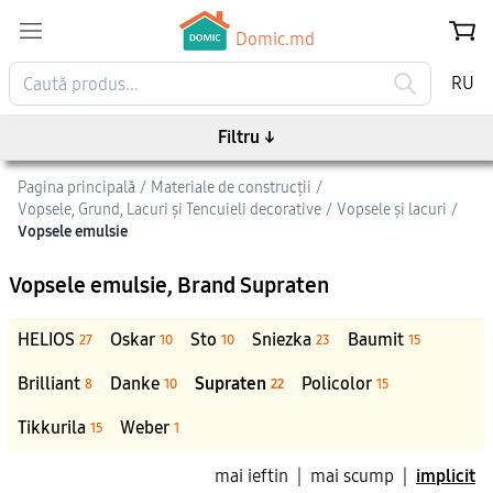
Domic.md
RU
Filtru
↓
Pagina principală
/
Materiale de construcții
/
Vopsele, Grund, Lacuri și Tencuieli decorative
/
Vopsele și lacuri
/
Vopsele emulsie
Vopsele emulsie
, Brand Supraten
HELIOS
Oskar
Sto
Sniezka
Baumit
27
10
10
23
15
Brilliant
Danke
Supraten
Policolor
8
10
22
15
Tikkurila
Weber
15
1
mai ieftin
|
mai scump
|
implicit