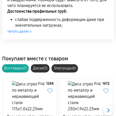
чего планируется ее использовать.
Достоинства профильных труб:
слабая подверженность деформации даже при
значительных нагрузках;
небольшой вес;
Читать далее ↓
при правильно подобранных размерах подходит
для выполнения конструкций любой сложности;
стойкость к физическому воздействию.
Покупают вместе с товаром
При выполнении строительства и ремонтных работ
профильные трубы могут быть использованы в
Все товары(7)
Диски(3)
Электроды(4)
различных видах конструкций:
Для создания металлических каркасов высотных
Код:
1248
Код:
1672
опор, башенных кранов, временных виадуков и
других, более мелких каркасов, наподобие
оконных ставен и гаражных ворот;
Для сооружения лесов, сооруженных из
профильного проката. Они имеют небольшой
вес, который обеспечивает их популярность в