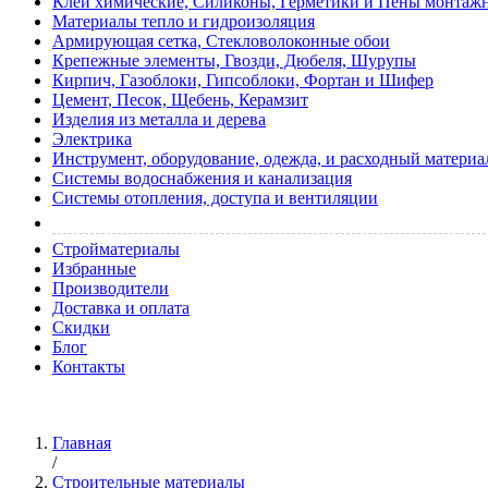
Клеи химические, Силиконы, Герметики и Пены монтаж
Материалы тепло и гидроизоляция
Армирующая сетка, Стекловолоконные обои
Крепежные элементы, Гвозди, Дюбеля, Шурупы
Кирпич, Газоблоки, Гипсоблоки, Фортан и Шифер
Цемент, Песок, Щебень, Керамзит
Изделия из металла и дерева
Электрика
Инструмент, оборудование, одежда, и расходный материа
Системы водоснабжения и канализация
Системы отопления, доступа и вентиляции
Cтройматериалы
Избранные
Производители
Доставка и оплата
Скидки
Блог
Контакты
Главная
/
Строительные материалы