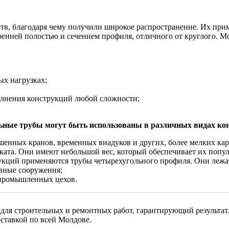
в, благодаря чему получили широкое распространение. Их приме
ренней полостью и сечением профиля, отличного от круглого. 
ых нагрузках;
олнения конструкций любой сложности;
ьные трубы могут быть использованы в различных видах ко
шенных кранов, временных виадуков и других, более мелких кар
ата. Они имеют небольшой вес, который обеспечивает их попул
рукций применяются трубы четырехугольного профиля. Они лежат
вные сооружения;
й промышленных цехов.
ля строительных и ремонтных работ, гарантирующий результат.
оставкой по всей Молдове.