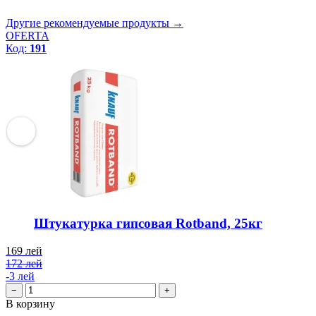
Другие рекомендуемые продукты →
OFERTA
Код:
191
Штукатурка гипсовая Rotband, 25кг
169
лей
172 лей
-3 лей
−
+
В корзину