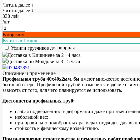
Читать далее ↓
Читать далее ↓
338 лей
/шт.
В корзину
Купить в 1 клик
договорная
Услиги грузчиков
Доставка в Кишиневе за 2 - 4 часа
Доставка по Молдове за 3 - 5 часа
079482851
Описание и применение
Профильная труба 40х40х2мм, 6м
имеют множество достоинст
бытовой сфере. Профильной трубой называется изделие с внут
зависеть от того, для чего планируется ее использовать.
Достоинства профильных труб:
слабая подверженность деформации даже при значительн
небольшой вес;
при правильно подобранных размерах подходит для вып
стойкость к физическому воздействию.
При выполнении строительства и ремонтных работ профил