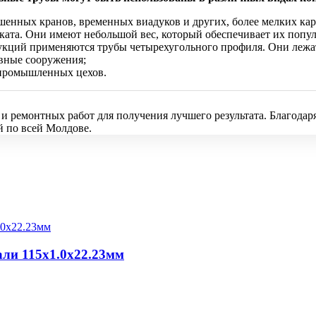
шенных кранов, временных виадуков и других, более мелких кар
ата. Они имеют небольшой вес, который обеспечивает их попул
рукций применяются трубы четырехугольного профиля. Они лежат
вные сооружения;
й промышленных цехов.
 ремонтных работ для получения лучшего результата. Благодаря
й по всей Молдове.
али 115x1.0x22.23мм