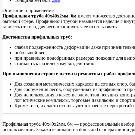
Толщина металла
2мм
Описание и применение
Профильная труба 40х40х2мм, 6м
имеют множество достоинст
бытовой сфере. Профильной трубой называется изделие с внут
зависеть от того, для чего планируется ее использовать.
Достоинства профильных труб:
слабая подверженность деформации даже при значительн
небольшой вес;
при правильно подобранных размерах подходит для вып
стойкость к физическому воздействию.
При выполнении строительства и ремонтных работ профил
Для создания металлических каркасов высотных опор, ба
Для сооружения лесов, сооруженных из профильного прок
Для использования в качестве элементов несущих конст
логистические комплексы, торговые павильоны и спорти
Кроме того, их часто используют в качестве перекрыти
Профильная труба 40x40x2мм, 6м — профессиональный выбор д
использовании. Закажите онлайн на domic.md с оперативной д