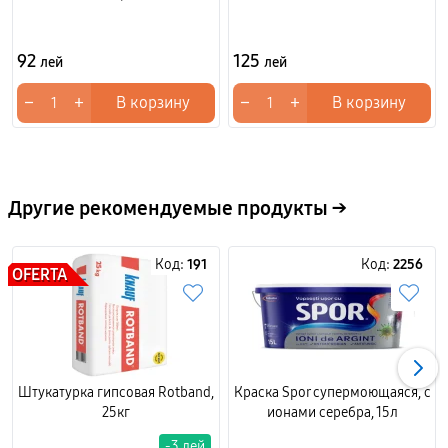
92
125
лей
лей
−
+
−
+
В корзину
В корзину
Другие рекомендуемые продукты →
Код:
191
Код:
2256
OFERTA
Штукатурка гипсовая Rotband,
Краска Spor супермоющаяся, с
25кг
ионами серебра, 15л
-3 лей