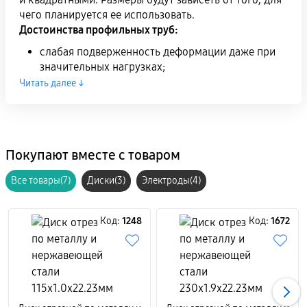
чего планируется ее использовать.
Достоинства профильных труб:
слабая подверженность деформации даже при
значительных нагрузках;
небольшой вес;
Читать далее ↓
при правильно подобранных размерах подходит
для выполнения конструкций любой сложности;
стойкость к физическому воздействию.
Покупают вместе с товаром
При выполнении строительства и ремонтных работ
профильные трубы могут быть использованы в
Все товары(7)
Диски(3)
Электроды(4)
различных видах конструкций:
Для создания металлических каркасов высотных
Код:
1248
Код:
1672
опор, башенных кранов, временных виадуков и
других, более мелких каркасов, наподобие
оконных ставен и гаражных ворот;
Для сооружения лесов, сооруженных из
профильного проката. Они имеют небольшой
вес, который обеспечивает их популярность в