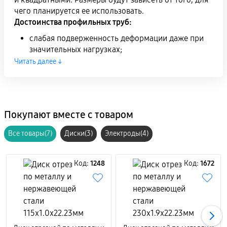
чего планируется ее использовать.
Достоинства профильных труб:
слабая подверженность деформации даже при
значительных нагрузках;
небольшой вес;
Читать далее ↓
при правильно подобранных размерах подходит
для выполнения конструкций любой сложности;
стойкость к физическому воздействию.
Покупают вместе с товаром
При выполнении строительства и ремонтных работ
профильные трубы могут быть использованы в
Все товары(7)
Диски(3)
Электроды(4)
различных видах конструкций:
Для создания металлических каркасов высотных
Код:
1248
Код:
1672
опор, башенных кранов, временных виадуков и
других, более мелких каркасов, наподобие
оконных ставен и гаражных ворот;
Для сооружения лесов, сооруженных из
профильного проката. Они имеют небольшой
вес, который обеспечивает их популярность в