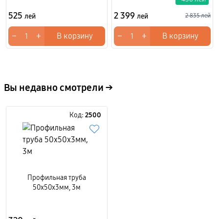
525
2 399
лей
лей
2 835 лей
−
+
−
+
В корзину
В корзину
Вы недавно смотрели →
Код:
2500
Профильная труба
50x50x3мм, 3м