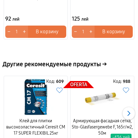
92
125
лей
лей
−
+
−
+
В корзину
В корзину
Другие рекомендуемые продукты →
Код:
609
Код:
988
OFERTA
Клей для плитки
Армирующая фасадная сетка,
высокоэластичный Ceresit CM
Sto-Glasfasergewebe F, 165г/м2,
17 SUPER FLEXIBIL 25кг
50м
-436 лей