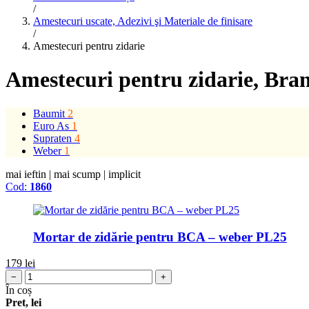
/
Amestecuri uscate, Adezivi şi Materiale de finisare
/
Amestecuri pentru zidarie
Amestecuri pentru zidarie
, Bra
Baumit
2
Euro As
1
Supraten
4
Weber
1
mai ieftin
|
mai scump
|
implicit
Cod:
1860
Mortar de zidărie pentru BCA – weber PL25
179
lei
−
+
În coș
Pret, lei