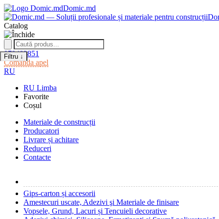
Domic.md
Do
Catalog
079482851
Filtru
↓
Comanda apel
RU
RU
Limba
Favorite
Coșul
Materiale de construcții
Producatori
Livrare și achitare
Reduceri
Contacte
Gips-carton și accesorii
Amestecuri uscate, Adezivi şi Materiale de finisare
Vopsele, Grund, Lacuri și Tencuieli decorative