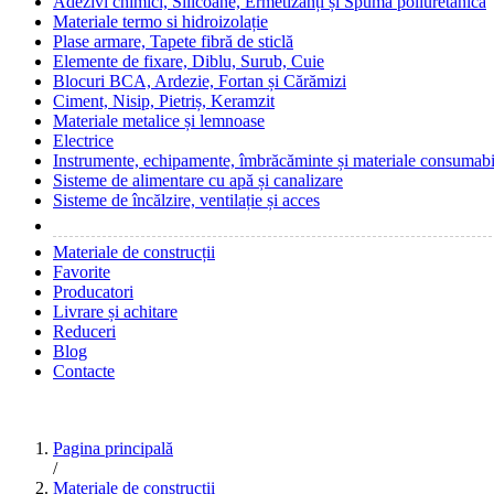
Adezivi chimici, Silicoane, Ermetizanți și Spumă poliuretanică
Materiale termo si hidroizolație
Plase armare, Tapete fibră de sticlă
Elemente de fixare, Diblu, Surub, Cuie
Blocuri BCA, Ardezie, Fortan și Cărămizi
Ciment, Nisip, Pietriș, Keramzit
Materiale metalice și lemnoase
Electrice
Instrumente, echipamente, îmbrăcăminte și materiale consumabi
Sisteme de alimentare cu apă și canalizare
Sisteme de încălzire, ventilație și acces
Materiale de construcții
Favorite
Producatori
Livrare și achitare
Reduceri
Blog
Contacte
Pagina principală
/
Materiale de construcții