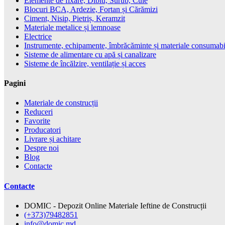
Elemente de fixare, Diblu, Surub, Cuie
Blocuri BCA, Ardezie, Fortan și Cărămizi
Ciment, Nisip, Pietriș, Keramzit
Materiale metalice și lemnoase
Electrice
Instrumente, echipamente, îmbrăcăminte și materiale consumabi
Sisteme de alimentare cu apă și canalizare
Sisteme de încălzire, ventilație și acces
Pagini
Materiale de construcții
Reduceri
Favorite
Producatori
Livrare și achitare
Despre noi
Blog
Contacte
Contacte
DOMIC - Depozit Online Materiale Ieftine de Construcții
(+373)79482851
info@domic.md