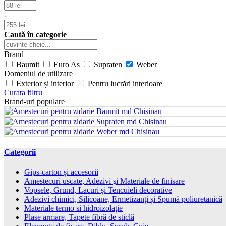
-
Caută în categorie
Brand
Baumit
Euro As
Supraten
Weber
Domeniul de utilizare
Exterior și interior
Pentru lucrări interioare
Curata filtru
Brand-uri populare
Categorii
Gips-carton și accesorii
Amestecuri uscate, Adezivi şi Materiale de finisare
Vopsele, Grund, Lacuri și Tencuieli decorative
Adezivi chimici, Silicoane, Ermetizanți și Spumă poliuretanică
Materiale termo si hidroizolație
Plase armare, Tapete fibră de sticlă