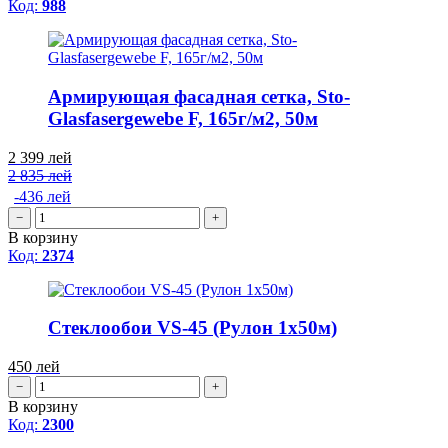
Код:
988
Армирующая фасадная сетка, Sto-
Glasfasergewebe F, 165г/м2, 50м
2 399
лей
2 835 лей
-436 лей
−
+
В корзину
Код:
2374
Стеклообои VS-45 (Рулон 1x50м)
450
лей
−
+
В корзину
Код:
2300