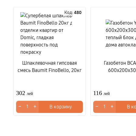
Код:
480
Шпаклевочная гипсовая
Газобетон BCA
смесь Baumit FinoBello, 20кг
600x200x3
302
116
лей
лей
−
+
−
+
В корзину
В к