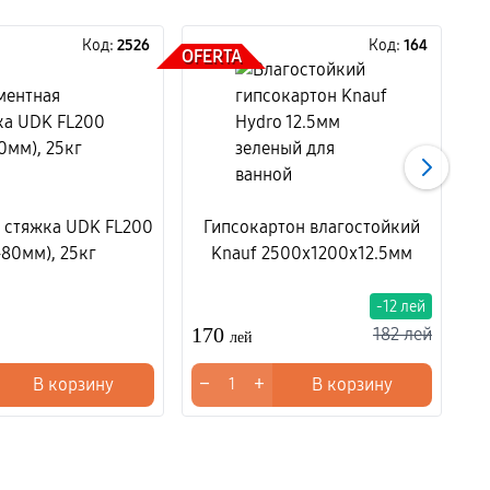
Код:
2526
Код:
164
OFERTA
 стяжка UDK FL200
Гипсокартон влагостойкий
-80мм), 25кг
Knauf 2500x1200x12.5мм
-12 лей
170
3
182 лей
лей
−
+
−
В корзину
В корзину