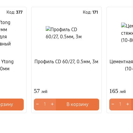
Код:
377
Код:
171
 Ytong
Профиль CD 60/27, 0.5мм, 3м
Цементная
00мм
(10
57
165
лей
лей
−
+
−
+
орзину
В корзину