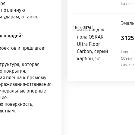
аря
Назначе
т отличную
 ударам, а также
Эмаль 
Код:
2576
 площадей:
3 12
оектов и предлагает
Цвет
Объем
труктура, которая
Назначе
о покрытия.
ая пленка к прямому
ораживания-оттаивания.
инеральные опорные
ние.
ю поверхность,
дствам.