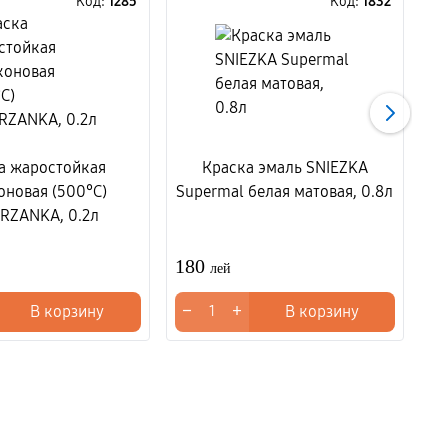
Код:
1285
Код:
1832
а жаростойкая
Краска эмаль SNIEZKA
оновая (500°C)
Supermal белая матовая, 0.8л
RZANKA, 0.2л
180
2
лей
−
+
−
В корзину
В корзину