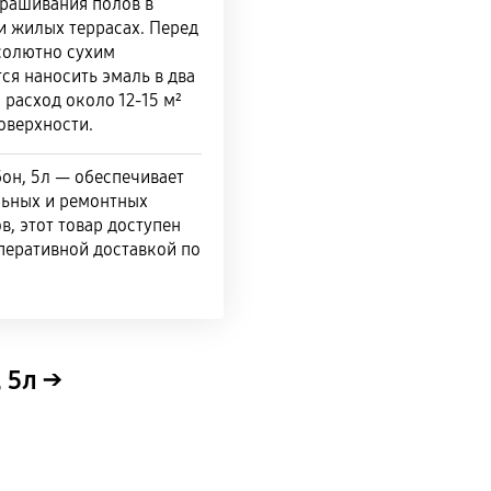
крашивания полов в
и жилых террасах. Перед
солютно сухим
ся наносить эмаль в два
расход около 12-15 м²
поверхности.
бон, 5л — обеспечивает
льных и ремонтных
в, этот товар доступен
оперативной доставкой по
 5л →