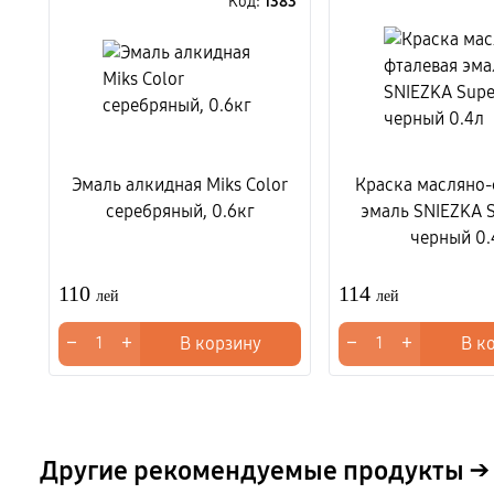
Код:
1383
Эмаль алкидная Miks Color
Краска масляно-
серебряный, 0.6кг
эмаль SNIEZKA 
черный 0.
110
114
лей
лей
−
+
−
+
В корзину
В к
Другие рекомендуемые продукты →