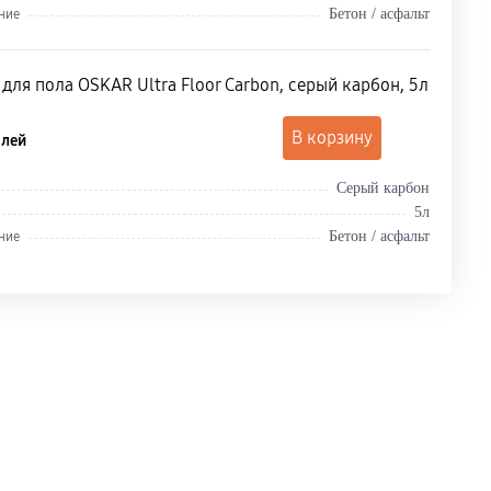
Бетон / асфальт
ние
для пола OSKAR Ultra Floor Carbon, серый карбон, 5л
5
В корзину
лей
Серый карбон
5л
Бетон / асфальт
ние