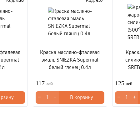
Код:
456
Код:
457
фталевая
Краска масляно-фталевая
Краск
Supermal
эмаль SNIEZKA Supermal
силик
4л
белый глянец 0.4л
SREB
117
125
лей
лей
−
+
−
+
орзину
В корзину