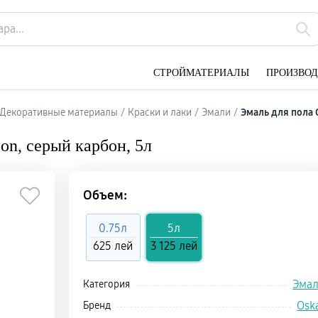
CТРОЙМАТЕРИАЛЫ
ПРОИЗВО
и Декоративные материалы
/
Краски и лаки
/
Эмали
/
Эмаль для пола O
on, серый карбон, 5л
Объем:
0.75л
5л
625 лей
3 125 лей
Эма
Категория
Osk
Бренд