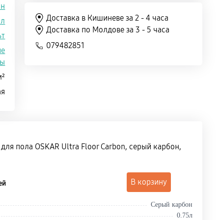
он
Доставка в Кишиневе за 2 - 4 часа
5л
Доставка по Молдове за 3 - 5 часа
ьт
079482851
ие
ты
м²
ая
для пола OSKAR Ultra Floor Carbon, серый карбон,
В корзину
ей
Серый карбон
0.75л