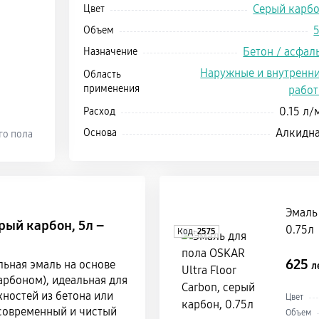
Серый карб
Цвет
Объем
Бетон / асфал
Назначение
Наружные и внутренн
Область
применения
рабо
0.15 л/
Расход
Алкидн
Основа
го пола
Эмаль 
ерый карбон, 5л –
0.75л
Код:
2575
625
ьная эмаль на основе
л
арбоном), идеальная для
ностей из бетона или
Цвет
 современный и чистый
Объем