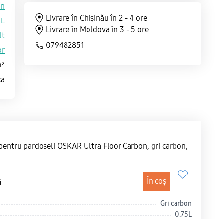
on
Livrare în Chișinău în 2 - 4 ore
5L
Livrare în Moldova în 3 - 5 ore
lt
079482851
or
m²
ca
pentru pardoseli OSKAR Ultra Floor Carbon, gri carbon,
În coș
i
Gri carbon
0.75L