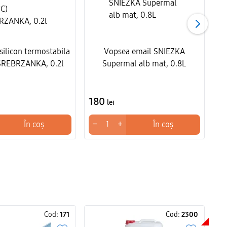
silicon termostabila
Vopsea email SNIEZKA
Vo
SREBRZANKA, 0.2l
Supermal alb mat, 0.8L
180
2
lei
−
+
−
În coș
În coș
Cod:
171
Cod:
2300
OFE