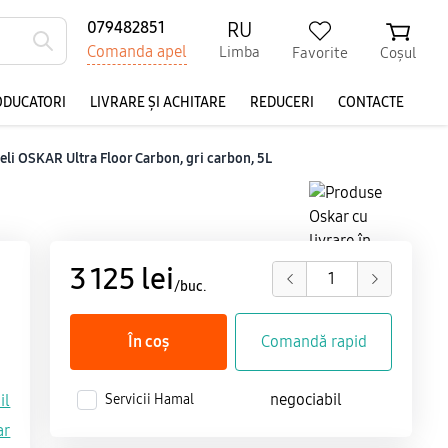
RU
079482851
Comanda apel
Limba
Favorite
Coșul
ODUCATORI
LIVRARE ȘI ACHITARE
REDUCERI
CONTACTE
eli OSKAR Ultra Floor Carbon, gri carbon, 5L
3 125 lei
/buc.
În coș
Comandă rapid
negociabil
il
Servicii Hamal
ar