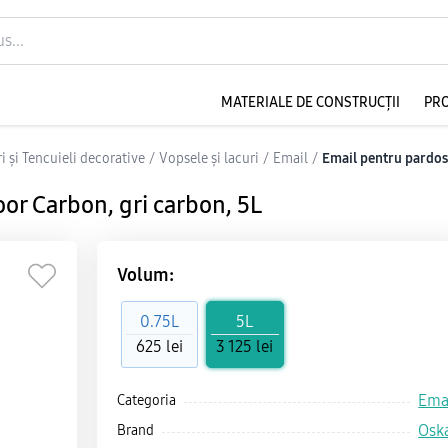
MATERIALE DE CONSTRUCȚII
PR
i și Tencuieli decorative
/
Vopsele și lacuri
/
Email
/
Email pentru pardos
or Carbon, gri carbon, 5L
Volum:
0.75L
5L
625 lei
3 125 lei
Ema
Categoria
Osk
Brand