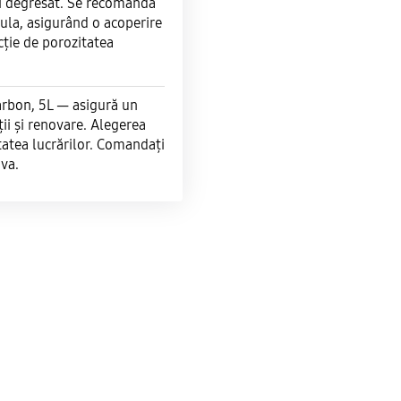
și degresat. Se recomandă
sula, asigurând o acoperire
cție de porozitatea
arbon, 5L — asigură un
ții și renovare. Alegerea
itatea lucrărilor. Comandați
va.