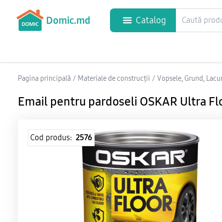
Domic.md
Catalog
Pagina principală
/
Materiale de construcții
/
Vopsele, Grund, Lacur
Email pentru pardoseli OSKAR Ultra Flo
Cod produs:
2576