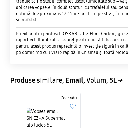
trebuie să fie stabil, complet uscat (umiditate sub 4%) 
aplicarea vopselei în două straturi cu trafaletul sau pen
optimă de aproximativ 12-15 m² per litru pe strat, în fun
suprafeței.
Email pentru pardoseli OSKAR Ultra Floor Carbon, gri c
raport echilibrat calitate-preț pentru lucrări de construc
pentru acest produs reprezintă o investiție sigură în cal
pe domic.md cu livrare rapidă în Chișinău și toată Moldo
Produse similare, Email, Volum, 5L →
Cod:
460