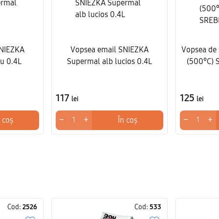
SNIEZKA
Vopsea email SNIEZKA
Vopsea de 
u 0.4L
Supermal alb lucios 0.4L
(500°C) 
117
125
lei
lei
−
+
−
+
 coș
În coș
Cod:
2526
Cod:
533