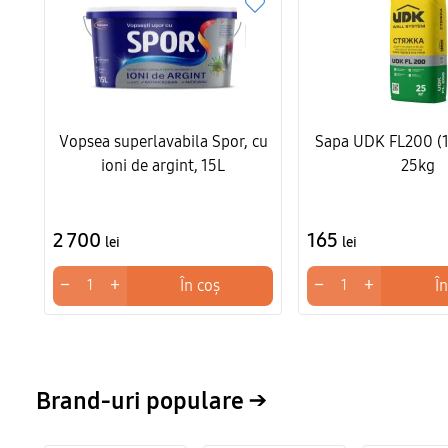
Vopsea superlavabila Spor, cu
Sapa UDK FL200 (
ioni de argint, 15L
25kg
2 700
165
lei
lei
−
+
−
+
În coș
În
Brand-uri populare →