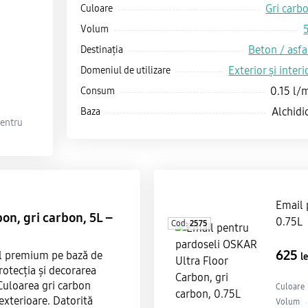
Gri carb
Culoare
Volum
Beton / asfa
Destinația
Exterior și interi
Domeniul de utilizare
0.15 l/
Consum
Alchidi
Baza
pentru
Email 
on, gri carbon, 5L –
0.75L
Cod:
2575
625
l premium pe bază de
le
rotecția și decorarea
Culoarea gri carbon
Culoare
exterioare. Datorită
Volum