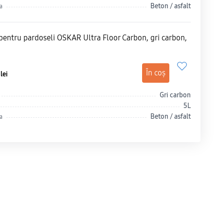
Beton / asfalt
a
pentru pardoseli OSKAR Ultra Floor Carbon, gri carbon,
5
În coș
lei
Gri carbon
5L
Beton / asfalt
a