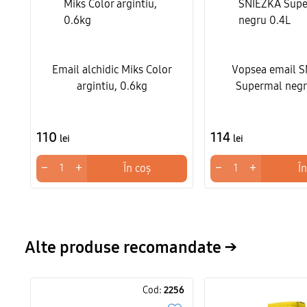
Email alchidic Miks Color
Vopsea email 
argintiu, 0.6kg
Supermal negr
110
114
lei
lei
−
+
−
+
În coș
În
Alte produse recomandate →
Cod:
2256