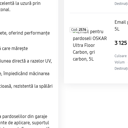
celentă la uzură prin
Destinați
tonal.
Email 
5L
Cod:
2576
lete, oferind performanțe
3 12
ă care mărește
Culoare
țiunea directă a razelor UV,
Volum
Destinați
le, împiedicând măcinarea
oasă, rezistentă la spălări
 pardoselilor din garaje
inte de aplicare, suportul