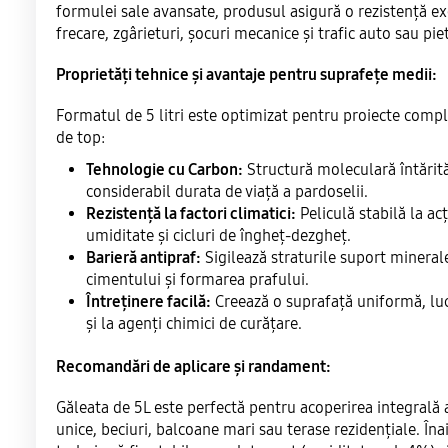
formulei sale avansate, produsul asigură o rezistență ex
frecare, zgârieturi, șocuri mecanice și trafic auto sau pie
Proprietăți tehnice și avantaje pentru suprafețe medii:
Formatul de 5 litri este optimizat pentru proiecte comp
de top:
Tehnologie cu Carbon:
Structură moleculară întărit
considerabil durata de viață a pardoselii.
Rezistență la factori climatici:
Peliculă stabilă la ac
umiditate și cicluri de îngheț-dezgheț.
Barieră antipraf:
Sigilează straturile suport minera
cimentului și formarea prafului.
Întreținere facilă:
Creează o suprafață uniformă, luci
și la agenți chimici de curățare.
Recomandări de aplicare și randament:
Găleata de 5L este perfectă pentru acoperirea integrală a
unice, beciuri, balcoane mari sau terase rezidențiale. Îna