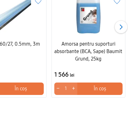
D 60/27, 0.5mm, 3m
Amorsa pentru suporturi
absorbante (BCA, Sape) Baumit
Grund, 25kg
1 566
1
lei
−
+
−
În coș
În coș