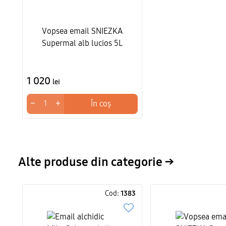
Vopsea email SNIEZKA
Supermal alb lucios 5L
1 020
lei
−
+
În coș
Alte produse din categorie →
Cod:
1383