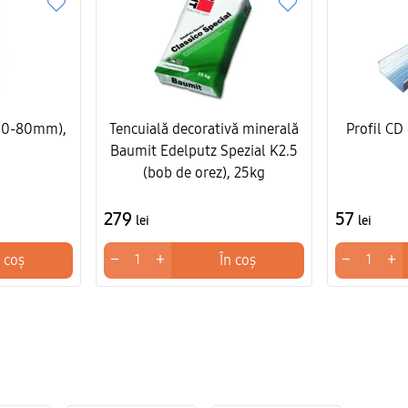
10-80mm),
Tencuială decorativă minerală
Profil C
Baumit Edelputz Spezial K2.5
(bob de orez), 25kg
279
57
lei
lei
−
+
−
+
 coș
În coș