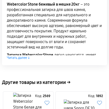
Webercolor Stone бежевый в мешке 20кг
– это
профессиональная затирка для швов камня,
разработанная специально для натурального и
декоративного камня. Современная формула
обеспечивает высокую адгезию, равномерный цвет и
долговечность покрытия. Продукт идеально
подходит для внутренних и наружных работ,
защищает поверхность от влаги и сохраняет
эстетичный вид на долгие годы.
Затирка Webercolor Stone
легко наносится, имеет
Читать далее ↓
оптимальную консистенцию и позволяет получить
ровные, аккуратные и прочные швы. Белый цвет
придает поверхности элегантный и современный
вид, что делает материал востребованным для
премиальных отделочных проектов. Упаковка 20кг
Другие товары из категории →
удобна для масштабных работ, снижает затраты и
ускоряет процесс.
Код:
2569
Код:
1892
Рекомендуется для натурального камня,
декоративных плит и минеральных поверхностей.