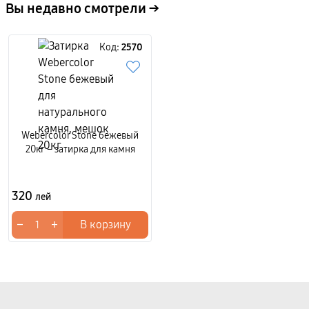
Вы недавно смотрели →
Код:
2570
Webercolor Stone бежевый
20кг – затирка для камня
320
лей
−
+
В корзину