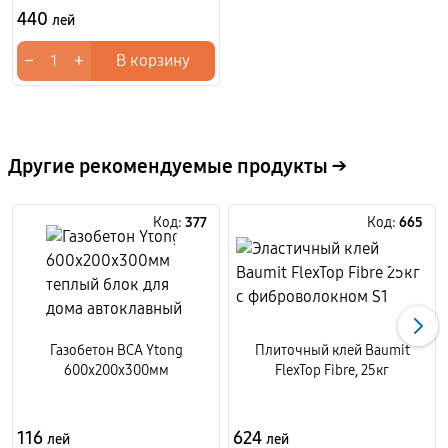
440
лей
−
+
В корзину
Другие рекомендуемые продукты →
Код:
377
Код:
665
Газобетон BCA Ytong
Плиточный клей Baumit
600x200x300мм
FlexTop Fibre, 25кг
116
624
лей
лей