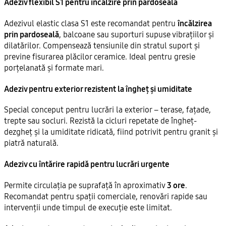
Adeziv flexibil S1 pentru încălzire prin pardoseală
Adezivul elastic clasa S1 este recomandat pentru
încălzirea
prin pardoseală
, balcoane sau suporturi supuse vibrațiilor și
dilatărilor. Compensează tensiunile din stratul suport și
previne fisurarea plăcilor ceramice. Ideal pentru gresie
porțelanată și formate mari.
Adeziv pentru exterior rezistent la îngheț și umiditate
Special conceput pentru lucrări la exterior – terase, fațade,
trepte sau socluri. Rezistă la cicluri repetate de îngheț-
dezgheț și la umiditate ridicată, fiind potrivit pentru granit și
piatră naturală.
Adeziv cu întărire rapidă pentru lucrări urgente
Permite circulația pe suprafață în aproximativ
3 ore
.
Recomandat pentru spații comerciale, renovări rapide sau
intervenții unde timpul de execuție este limitat.