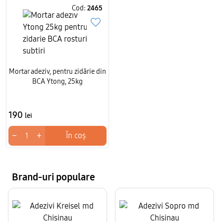
Cod:
2465
Mortar adeziv, pentru zidărie din
BCA Ytong, 25kg
190
lei
−
+
În coș
Brand-uri populare