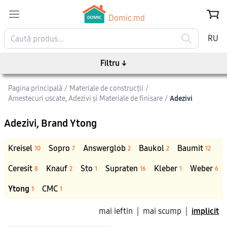
Domic.md
RU
Filtru
↓
Pagina principală
/
Materiale de construcții
/
Amestecuri uscate, Adezivi şi Materiale de finisare
/
Adezivi
Adezivi
, Brand Ytong
Kreisel
Sopro
Answerglob
Baukol
Baumit
10
7
2
2
12
Ceresit
Knauf
Sto
Supraten
Kleber
Weber
8
2
1
16
1
6
Ytong
CMC
1
1
mai ieftin
|
mai scump
|
implicit