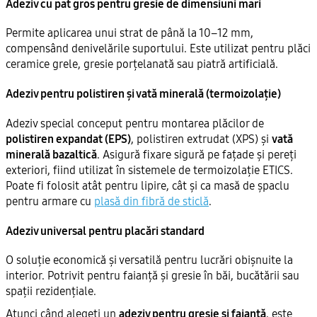
Adeziv cu pat gros pentru gresie de dimensiuni mari
Permite aplicarea unui strat de până la 10–12 mm,
compensând denivelările suportului. Este utilizat pentru plăci
ceramice grele, gresie porțelanată sau piatră artificială.
Adeziv pentru polistiren și vată minerală (termoizolație)
Adeziv special conceput pentru montarea plăcilor de
polistiren expandat (EPS)
, polistiren extrudat (XPS) și
vată
minerală bazaltică
. Asigură fixare sigură pe fațade și pereți
exteriori, fiind utilizat în sistemele de termoizolație ETICS.
Poate fi folosit atât pentru lipire, cât și ca masă de șpaclu
pentru armare cu
plasă din fibră de sticlă
.
Adeziv universal pentru placări standard
O soluție economică și versatilă pentru lucrări obișnuite la
interior. Potrivit pentru faianță și gresie în băi, bucătării sau
spații rezidențiale.
Atunci când alegeți un
adeziv pentru gresie și faianță
, este