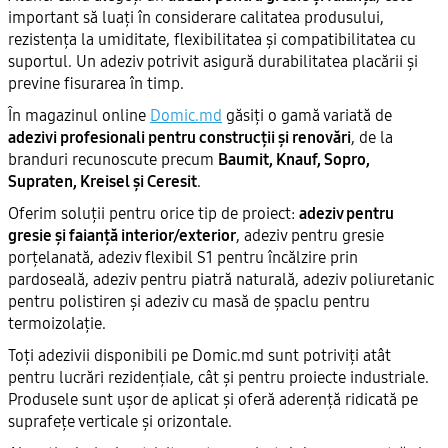
important să luați în considerare calitatea produsului,
rezistența la umiditate, flexibilitatea și compatibilitatea cu
suportul. Un adeziv potrivit asigură durabilitatea placării și
previne fisurarea în timp.
În magazinul online
Domic.md
găsiți o gamă variată de
adezivi profesionali pentru construcții și renovări
, de la
branduri recunoscute precum
Baumit, Knauf, Sopro,
Supraten, Kreisel și Ceresit
.
Oferim soluții pentru orice tip de proiect:
adeziv pentru
gresie și faianță interior/exterior
, adeziv pentru gresie
porțelanată, adeziv flexibil S1 pentru încălzire prin
pardoseală, adeziv pentru piatră naturală, adeziv poliuretanic
pentru polistiren și adeziv cu masă de șpaclu pentru
termoizolație.
Toți adezivii disponibili pe Domic.md sunt potriviți atât
pentru lucrări rezidențiale, cât și pentru proiecte industriale.
Produsele sunt ușor de aplicat și oferă aderență ridicată pe
suprafețe verticale și orizontale.