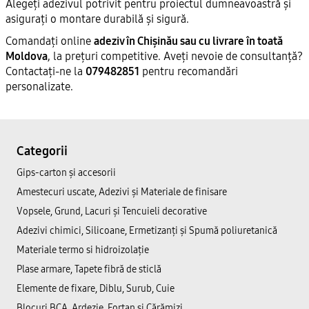
Alegeți adezivul potrivit pentru proiectul dumneavoastră și
asigurați o montare durabilă și sigură.
Comandați online
adeziv în Chișinău sau cu livrare în toată
Moldova
, la prețuri competitive. Aveți nevoie de consultanță?
Contactați-ne la
079482851
pentru recomandări
personalizate.
Categorii
Gips-carton și accesorii
Amestecuri uscate, Adezivi şi Materiale de finisare
Vopsele, Grund, Lacuri și Tencuieli decorative
Adezivi chimici, Silicoane, Ermetizanți și Spumă poliuretanică
Materiale termo si hidroizolație
Plase armare, Tapete fibră de sticlă
Elemente de fixare, Diblu, Surub, Cuie
Blocuri BCA, Ardezie, Fortan și Cărămizi