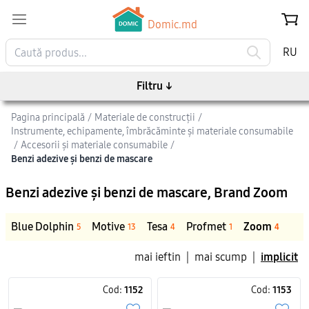
Domic.md
RU
Filtru
↓
Pagina principală
/
Materiale de construcții
/
Instrumente, echipamente, îmbrăcăminte și materiale consumabile
/
Accesorii și materiale consumabile
/
Benzi adezive și benzi de mascare
Benzi adezive și benzi de mascare
, Brand Zoom
Blue Dolphin
Motive
Tesa
Profmet
Zoom
5
13
4
1
4
mai ieftin
|
mai scump
|
implicit
Cod:
1152
Cod:
1153