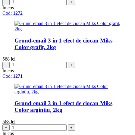
−
+
În coș
Cod:
1272
Grund-email 3 in 1 efect de ciocan Miks
Color grafit, 2kg
568
lei
−
+
În coș
Cod:
1271
Grund-email 3 in 1 efect de ciocan Miks
Color argintiu, 2kg
568
lei
−
+
În coș