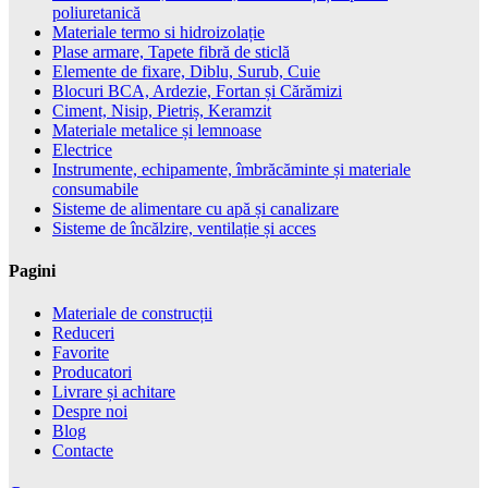
poliuretanică
Materiale termo si hidroizolație
Plase armare, Tapete fibră de sticlă
Elemente de fixare, Diblu, Surub, Cuie
Blocuri BCA, Ardezie, Fortan și Cărămizi
Ciment, Nisip, Pietriș, Keramzit
Materiale metalice și lemnoase
Electrice
Instrumente, echipamente, îmbrăcăminte și materiale
consumabile
Sisteme de alimentare cu apă și canalizare
Sisteme de încălzire, ventilație și acces
Pagini
Materiale de construcții
Reduceri
Favorite
Producatori
Livrare și achitare
Despre noi
Blog
Contacte