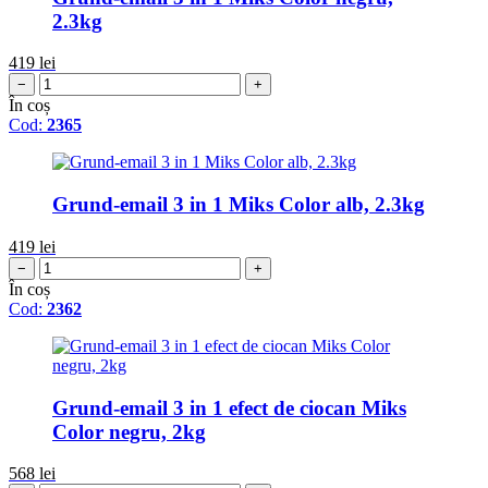
2.3kg
419
lei
−
+
În coș
Cod:
2365
Grund-email 3 in 1 Miks Color alb, 2.3kg
419
lei
−
+
În coș
Cod:
2362
Grund-email 3 in 1 efect de ciocan Miks
Color negru, 2kg
568
lei