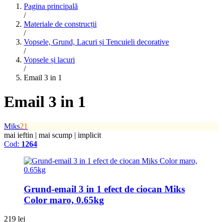
Pagina principală
/
Materiale de construcții
/
Vopsele, Grund, Lacuri și Tencuieli decorative
/
Vopsele și lacuri
/
Email 3 in 1
Email 3 in 1
Miks
21
mai ieftin
|
mai scump
|
implicit
Cod:
1264
Grund-email 3 in 1 efect de ciocan Miks
Color maro, 0.65kg
219
lei