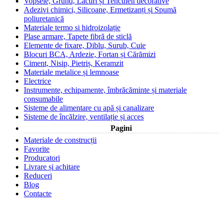
Vopsele, Grund, Lacuri și Tencuieli decorative
Adezivi chimici, Silicoane, Ermetizanți și Spumă
poliuretanică
Materiale termo si hidroizolație
Plase armare, Tapete fibră de sticlă
Elemente de fixare, Diblu, Surub, Cuie
Blocuri BCA, Ardezie, Fortan și Cărămizi
Ciment, Nisip, Pietriș, Keramzit
Materiale metalice și lemnoase
Electrice
Instrumente, echipamente, îmbrăcăminte și materiale
consumabile
Sisteme de alimentare cu apă și canalizare
Sisteme de încălzire, ventilație și acces
Pagini
Materiale de construcții
Favorite
Producatori
Livrare și achitare
Reduceri
Blog
Contacte