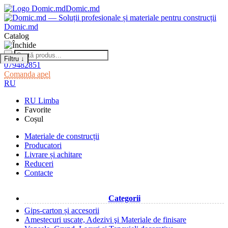
Domic.md
Domic.md
Catalog
Filtru
↓
079482851
Comanda apel
RU
RU
Limba
Favorite
Coșul
Materiale de construcții
Producatori
Livrare și achitare
Reduceri
Contacte
Categorii
Gips-carton și accesorii
Amestecuri uscate, Adezivi şi Materiale de finisare