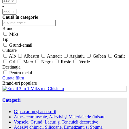
-
Caută în categorie
Brand
Miks
Tip
Grund-email
Culoare
Alb
Albastru
Antracit
Argintiu
Galben
Grafit
Gri
Maro
Negru
Roșie
Verde
Destinația
Pentru metal
Curata filtru
Brand-uri populare
Categorii
Gips-carton și accesorii
Amestecuri uscate, Adezivi şi Materiale de finisare
Vopsele, Grund, Lacuri și Tencuieli decorative
Adezivi chimici, Silicoane, Ermetizanți și Spumă