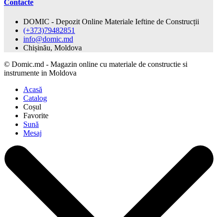
Contacte
DOMIC - Depozit Online Materiale Ieftine de Construcții
(+373)79482851
info@domic.md
Chișinău, Moldova
©
Domic.md - Magazin online cu materiale de constructie si
instrumente in Moldova
Acasă
Catalog
Coșul
Favorite
Sună
Mesaj