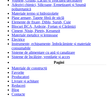
Vopsele, Grund, Lacuri și Tencuieli decorative
Adezivi chimici, Silicoane, Ermetizanți și Spumă
poliuretanică
Materiale termo si hidroizolație
Plase armare, Tapete fibră de sticlă
Elemente de fixare, Diblu, Surub, Cuie
Blocuri BCA, Ardezie, Fortan și Cărămizi
Ciment, Nisip, Pietriș, Keramzit
Materiale metalice și lemnoase
Electrice
Instrumente, echipamente, îmbrăcăminte și materiale
consumabile
Sisteme de alimentare cu apă și canalizare
Sisteme de încălzire, ventilație și acces
Pagini
Materiale de construcții
Favorite
Producatori
Livrare și achitare
Reduceri
Blog
Contacte