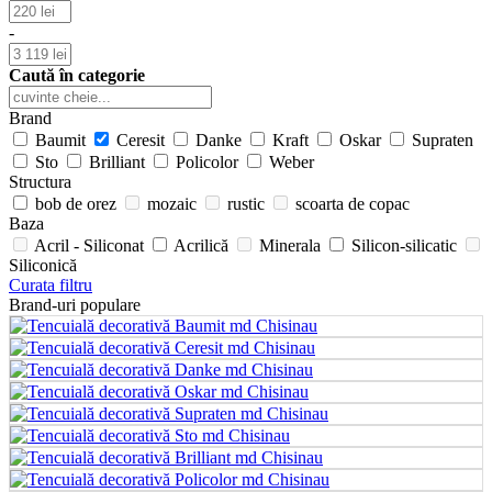
-
Caută în categorie
Brand
Baumit
Ceresit
Danke
Kraft
Oskar
Supraten
Sto
Brilliant
Policolor
Weber
Structura
bob de orez
mozaic
rustic
scoarta de copac
Baza
Acril - Siliconat
Acrilică
Minerala
Silicon-silicatic
Siliconică
Curata filtru
Brand-uri populare