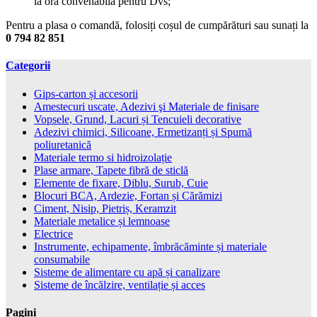
la ora convenabilă pentru Dvs;
Pentru a plasa o comandă, folosiți coșul de cumpărături sau sunați la
0 794 82 851
Categorii
Gips-carton și accesorii
Amestecuri uscate, Adezivi şi Materiale de finisare
Vopsele, Grund, Lacuri și Tencuieli decorative
Adezivi chimici, Silicoane, Ermetizanți și Spumă
poliuretanică
Materiale termo si hidroizolație
Plase armare, Tapete fibră de sticlă
Elemente de fixare, Diblu, Surub, Cuie
Blocuri BCA, Ardezie, Fortan și Cărămizi
Ciment, Nisip, Pietriș, Keramzit
Materiale metalice și lemnoase
Electrice
Instrumente, echipamente, îmbrăcăminte și materiale
consumabile
Sisteme de alimentare cu apă și canalizare
Sisteme de încălzire, ventilație și acces
Pagini