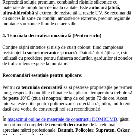
Reprezintă soluția premium, combinând rășinile siliconice cu
materiale de umplutură de înaltă calitate. Este
autocurățabilă,
ultra-hidrofobă
și extrem de rezistentă la razele UV. Se recomandă
cu succes în zone cu condiții atmosferice extreme, precum regiunile
montane sau zonele litorale cu aer salin.
4. Tencuiala decorativă mozaicată (Pentru soclu)
Conține rășini sintetice și nisip de cuarț colorat, fiind campioana
rezistenței la
șocuri mecanice și uzură
. Datorită durității sale, este
utilizată cu precădere pentru finisarea soclurilor, gardurilor și zonelor
de trafic intens expuse la murdărie.
Recomandări esențiale pentru aplicare:
Pentru ca
tencuiala decorativă
să-și păstreze proprietățile pe termen
lung, respectați condițiile climatice la aplicare: temperatura trebuie să
fie
peste 10°C
(ziua și noaptea) timp de cel puțin 72 de ore. Acest
interval este critic pentru polimerizarea corectă a rășinilor, indiferent
dacă este vorba de construcții noi sau recondiționări.
În
magazinul online de materiale de construcții DOMIC.MD
, găsiți
un sortiment complet de
tencuieli decorative
de la cele mai
apreciate mărci profesionale:
Baumit, Policolor, Supraten, Oskar,