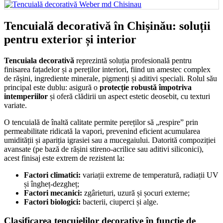
Tencuială decorativă în Chișinău: soluții
pentru exterior și interior
Tencuiala decorativă
reprezintă soluția profesională pentru
finisarea fațadelor și a pereților interiori, fiind un amestec complex
de rășini, ingrediente minerale, pigmenți și aditivi speciali. Rolul său
principal este dublu: asigură o
protecție robustă împotriva
intemperiilor
și oferă clădirii un aspect estetic deosebit, cu texturi
variate.
O tencuială de înaltă calitate permite pereților să „respire” prin
permeabilitate ridicată la vapori, prevenind eficient acumularea
umidității și apariția igrasiei sau a mucegaiului. Datorită compoziției
avansate (pe bază de rășini stireno-acrilice sau aditivi siliconici),
acest finisaj este extrem de rezistent la:
Factori climatici:
variații extreme de temperatură, radiații UV
și îngheț-dezgheț;
Factori mecanici:
zgârieturi, uzură și șocuri externe;
Factori biologici:
bacterii, ciuperci și alge.
Clasificarea tencuielilor decorative în funcție de