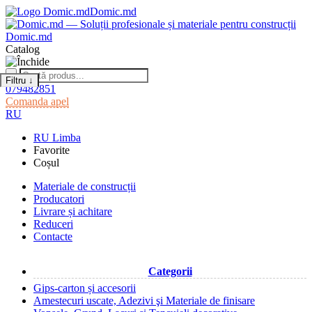
Domic.md
Domic.md
Catalog
Filtru
↓
079482851
Comanda apel
RU
RU
Limba
Favorite
Coșul
Materiale de construcții
Producatori
Livrare și achitare
Reduceri
Contacte
Categorii
Gips-carton și accesorii
Amestecuri uscate, Adezivi şi Materiale de finisare