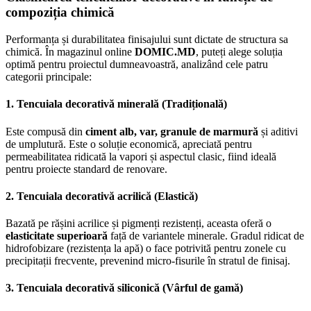
compoziția chimică
Performanța și durabilitatea finisajului sunt dictate de structura sa
chimică. În magazinul online
DOMIC.MD
, puteți alege soluția
optimă pentru proiectul dumneavoastră, analizând cele patru
categorii principale:
1. Tencuiala decorativă minerală (Tradițională)
Este compusă din
ciment alb, var, granule de marmură
și aditivi
de umplutură. Este o soluție economică, apreciată pentru
permeabilitatea ridicată la vapori și aspectul clasic, fiind ideală
pentru proiecte standard de renovare.
2. Tencuiala decorativă acrilică (Elastică)
Bazată pe rășini acrilice și pigmenți rezistenți, aceasta oferă o
elasticitate superioară
față de variantele minerale. Gradul ridicat de
hidrofobizare (rezistența la apă) o face potrivită pentru zonele cu
precipitații frecvente, prevenind micro-fisurile în stratul de finisaj.
3. Tencuiala decorativă siliconică (Vârful de gamă)