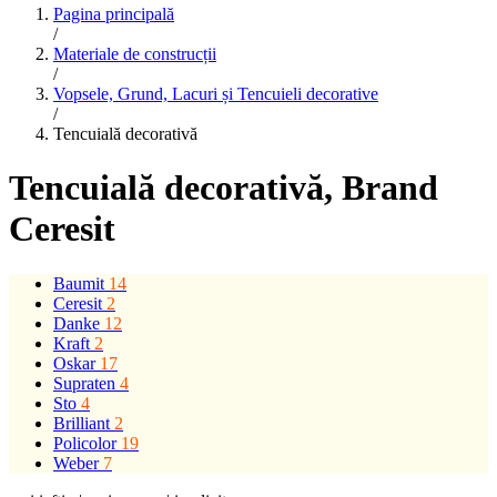
Pagina principală
/
Materiale de construcții
/
Vopsele, Grund, Lacuri și Tencuieli decorative
/
Tencuială decorativă
Tencuială decorativă
, Brand
Ceresit
Baumit
14
Ceresit
2
Danke
12
Kraft
2
Oskar
17
Supraten
4
Sto
4
Brilliant
2
Policolor
19
Weber
7