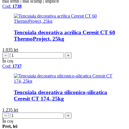
mai ieftin
|
mai scump
|
implicit
Cod:
1738
Tencuiala decorativa acrilica Ceresit CT 60
ThermoProject, 25kg
1 035
lei
−
+
În coș
Cod:
1737
Tencuiala decorativa siliconico-silicatica
Ceresit CT 174, 25kg
1 235
lei
−
+
În coș
Pret, lei