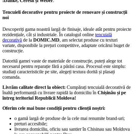
!Danke, Ceresit și Weber
.
Tencuieli decorative pentru proiecte de renovare și construcții
noi
Descoperiți gama noastră largă de finisaje, ideale atât pentru proiecte
rezidențiale, cât și industriale. În catalogul online
tencuială
decorativă
de la
DOMIC.MD
, am selectat produse cu texturi
variate, disponibile la prețuri competitive, adaptate oricărui buget de
construcție.
Datorită gamei vaste de materiale de construcție, puteți alege tot
necesarul pentru reparație fără a părăsi casa. Procesul este simplu:
studiați caracteristicile pe site, alegeți textura dorită și plasați
comanda.
Livrăm calitate direct la obiect:
Cumpărați tencuială decorativă de
înaltă performanță cu livrare rapidă la domiciliu în
Chișinău și pe
întreg teritoriul Republicii Moldova!
Oferim cele mai bune condiții pentru clienții noștri:
o gamă largă de produse de la cele mai renumite brand-uri;
preturi accesibile;
livrarea domiciliu, oficiu sau santier în Chisinau sau Moldova