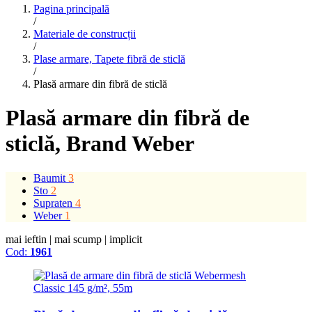
Pagina principală
/
Materiale de construcții
/
Plase armare, Tapete fibră de sticlă
/
Plasă armare din fibră de sticlă
Plasă armare din fibră de
sticlă
, Brand Weber
Baumit
3
Sto
2
Supraten
4
Weber
1
mai ieftin
|
mai scump
|
implicit
Cod:
1961