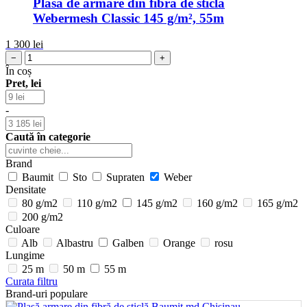
Plasă de armare din fibră de sticlă
Webermesh Classic 145 g/m², 55m
1 300
lei
−
+
În coș
Pret, lei
-
Caută în categorie
Brand
Baumit
Sto
Supraten
Weber
Densitate
80 g/m2
110 g/m2
145 g/m2
160 g/m2
165 g/m2
200 g/m2
Culoare
Alb
Albastru
Galben
Orange
rosu
Lungime
25 m
50 m
55 m
Curata filtru
Brand-uri populare