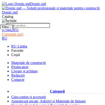
Domic.md
Domic.md
Catalog
Filtru
↓
079482851
Comanda apel
RU
RU
Limba
Favorite
Coșul
Materiale de construcții
Producatori
Livrare și achitare
Reduceri
Contacte
Categorii
Gips-carton și accesorii
Amestecuri uscate, Adezivi şi Materiale de finisare