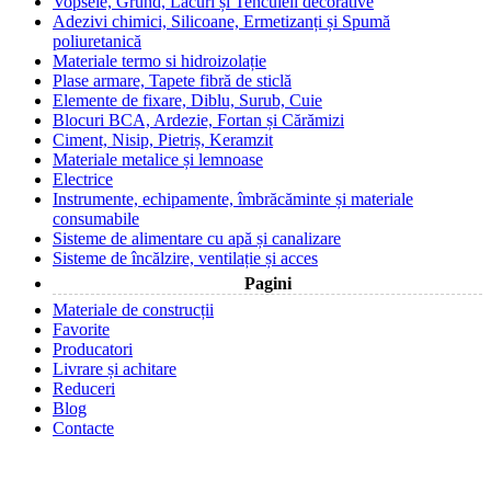
Vopsele, Grund, Lacuri și Tencuieli decorative
Adezivi chimici, Silicoane, Ermetizanți și Spumă
poliuretanică
Materiale termo si hidroizolație
Plase armare, Tapete fibră de sticlă
Elemente de fixare, Diblu, Surub, Cuie
Blocuri BCA, Ardezie, Fortan și Cărămizi
Ciment, Nisip, Pietriș, Keramzit
Materiale metalice și lemnoase
Electrice
Instrumente, echipamente, îmbrăcăminte și materiale
consumabile
Sisteme de alimentare cu apă și canalizare
Sisteme de încălzire, ventilație și acces
Pagini
Materiale de construcții
Favorite
Producatori
Livrare și achitare
Reduceri
Blog
Contacte