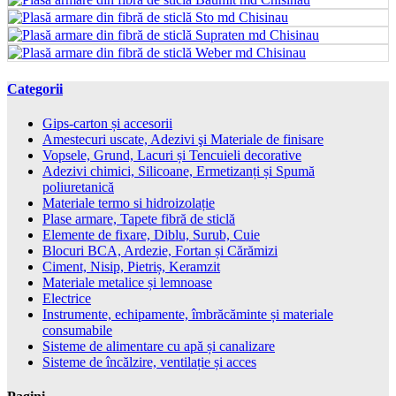
Categorii
Gips-carton și accesorii
Amestecuri uscate, Adezivi şi Materiale de finisare
Vopsele, Grund, Lacuri și Tencuieli decorative
Adezivi chimici, Silicoane, Ermetizanți și Spumă
poliuretanică
Materiale termo si hidroizolație
Plase armare, Tapete fibră de sticlă
Elemente de fixare, Diblu, Surub, Cuie
Blocuri BCA, Ardezie, Fortan și Cărămizi
Ciment, Nisip, Pietriș, Keramzit
Materiale metalice și lemnoase
Electrice
Instrumente, echipamente, îmbrăcăminte și materiale
consumabile
Sisteme de alimentare cu apă și canalizare
Sisteme de încălzire, ventilație și acces