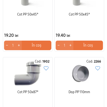
Cot PP 50x45°
Cot PP 50x45°
19.20
19.40
lei
lei
−
+
−
+
În coș
În coș
Cod:
1902
Cod:
2266
Cot PP 50x87°
Dop PP 110mm