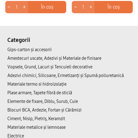
−
+
−
+
În coș
În coș
Categorii
Gips-carton și accesorii
Amestecuri uscate, Adezivi şi Materiale de finisare
Vopsele, Grund, Lacuri și Tencuieli decorative
Adezivi chimici, Silicoane, Ermetizanți și Spumă poliuretanică
Materiale termo si hidroizolație
Plase armare, Tapete fibră de sticlă
Elemente de fixare, Diblu, Surub, Cuie
Blocuri BCA, Ardezie, Fortan și Cărămizi
Ciment, Nisip, Pietriș, Keramzit
Materiale metalice și lemnoase
Electrice