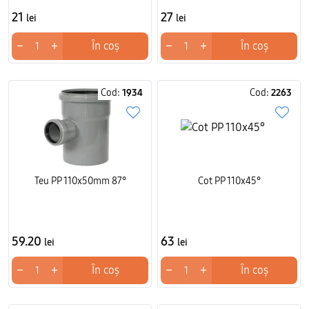
21
27
lei
lei
−
+
−
+
În coș
În coș
Cod:
1934
Cod:
2263
Teu PP 110x50mm 87°
Cot PP 110x45°
59.20
63
lei
lei
−
+
−
+
În coș
În coș