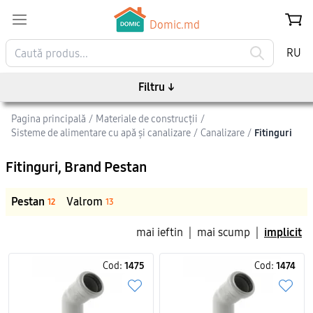
Domic.md
RU
Filtru
↓
Pagina principală
/
Materiale de construcții
/
Sisteme de alimentare cu apă și canalizare
/
Canalizare
/
Fitinguri
Fitinguri
, Brand Pestan
Pestan
Valrom
12
13
mai ieftin
|
mai scump
|
implicit
Cod:
1475
Cod:
1474