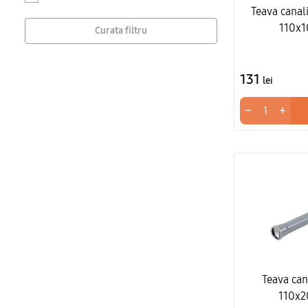
Teava canal
110x
Curata filtru
131
lei
−
+
Teava can
110x