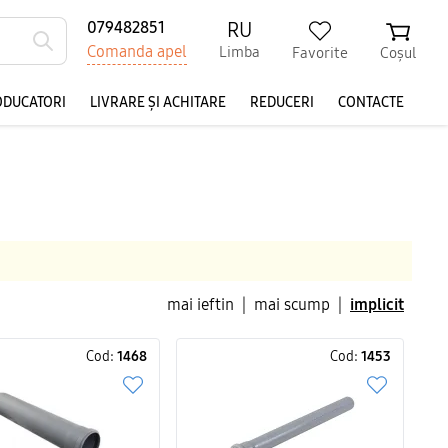
RU
079482851
Comanda apel
Limba
Favorite
Coșul
ODUCATORI
LIVRARE ȘI ACHITARE
REDUCERI
CONTACTE
mai ieftin
|
mai scump
|
implicit
Cod:
1468
Cod:
1453