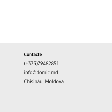
Contacte
(+373)79482851
info@domic.md
Chișinău, Moldova