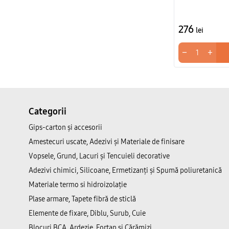
276
lei
−
+
Categorii
Gips-carton și accesorii
Amestecuri uscate, Adezivi şi Materiale de finisare
Vopsele, Grund, Lacuri și Tencuieli decorative
Adezivi chimici, Silicoane, Ermetizanți și Spumă poliuretanică
Materiale termo si hidroizolație
Plase armare, Tapete fibră de sticlă
Elemente de fixare, Diblu, Surub, Cuie
Blocuri BCA, Ardezie, Fortan și Cărămizi