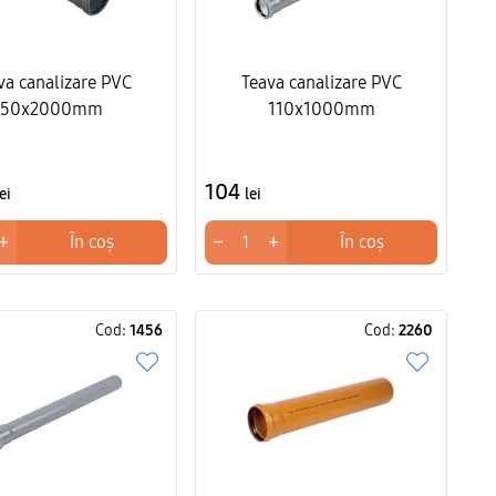
va canalizare PVC
Teava canalizare PVC
50x2000mm
110x1000mm
104
ei
lei
+
−
+
În coș
În coș
Cod:
1456
Cod:
2260