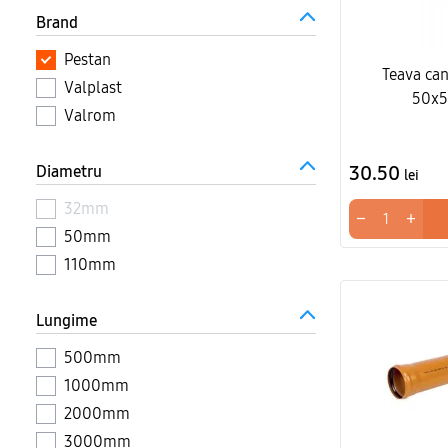
Brand
Pestan
Teava can
Valplast
50x
Valrom
30.50
Diametru
lei
32mm
−
+
50mm
110mm
Lungime
500mm
1000mm
2000mm
3000mm