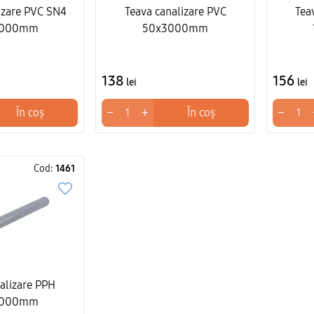
izare PVC SN4
Teava canalizare PVC
Tea
1000mm
50x3000mm
138
156
lei
lei
−
+
−
În coș
În coș
Cod:
1461
alizare PPH
2000mm