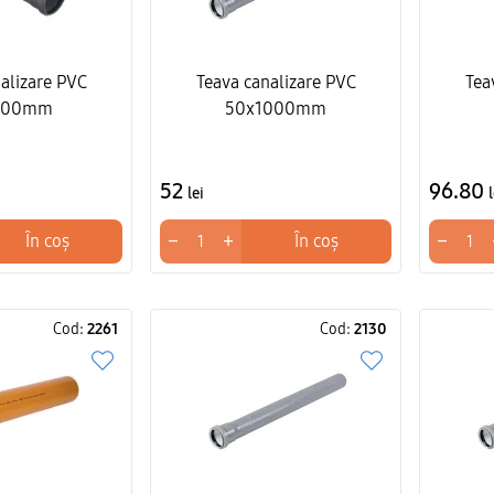
alizare PVC
Teava canalizare PVC
Tea
500mm
50x1000mm
52
96.80
lei
l
−
+
−
În coș
În coș
Cod:
2261
Cod:
2130