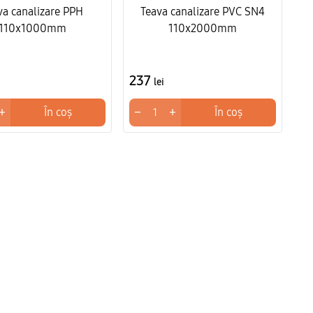
va canalizare PPH
Teava canalizare PVC SN4
110x1000mm
110x2000mm
237
lei
+
−
+
În coș
În coș