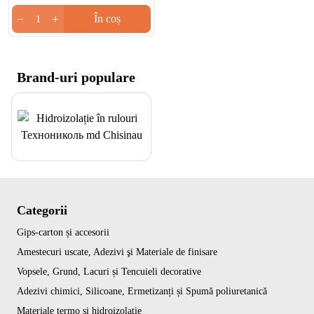
−
+
În coș
Brand-uri populare
Categorii
Gips-carton și accesorii
Amestecuri uscate, Adezivi şi Materiale de finisare
Vopsele, Grund, Lacuri și Tencuieli decorative
Adezivi chimici, Silicoane, Ermetizanți și Spumă poliuretanică
Materiale termo si hidroizolație