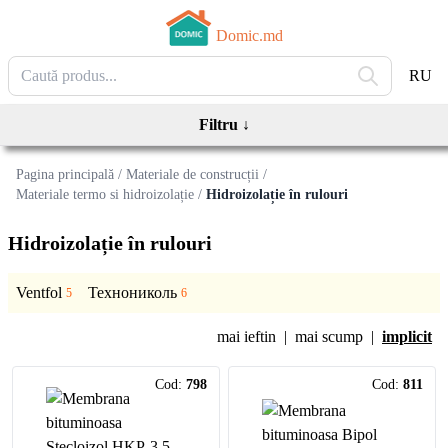
Domic.md
RU
Filtru
↓
Pagina principală
/
Materiale de construcții
/
Materiale termo si hidroizolație
/
Hidroizolație în rulouri
Hidroizolație în rulouri
Ventfol
Технониколь
5
6
mai ieftin
|
mai scump
|
implicit
Cod:
798
Cod:
811