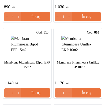
890
1 030
lei
lei
−
+
−
+
În coș
În coș
Cod:
813
Cod:
810
Membrana bituminoasa Bipol EPP
Membrana bituminoasa Uniflex
15m2
EKP 10m2
1 140
1 176
lei
lei
−
+
−
+
În coș
În coș