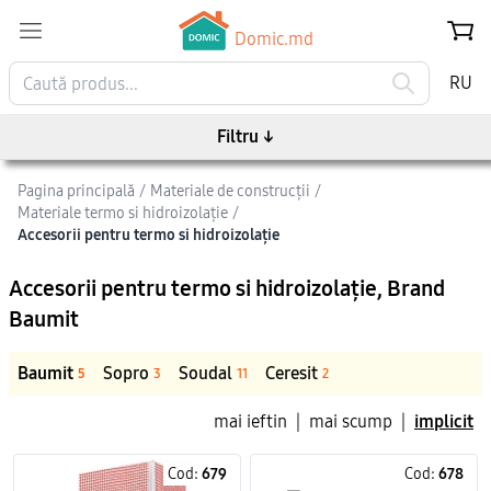
Domic.md
RU
Filtru
↓
Pagina principală
/
Materiale de construcții
/
Materiale termo si hidroizolație
/
Accesorii pentru termo si hidroizolație
Accesorii pentru termo si hidroizolație
, Brand
Baumit
Baumit
Sopro
Soudal
Ceresit
5
3
11
2
mai ieftin
|
mai scump
|
implicit
Cod:
679
Cod:
678