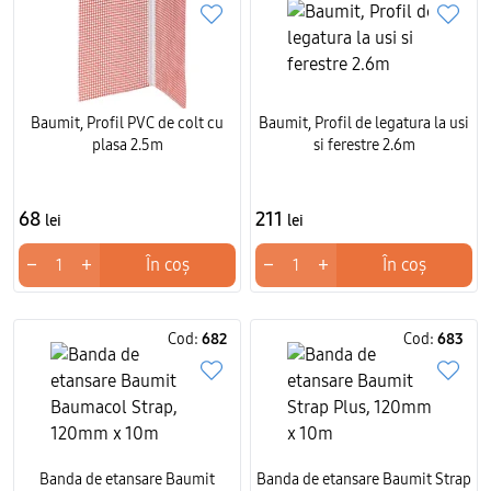
Baumit, Profil PVC de colt cu
Baumit, Profil de legatura la usi
plasa 2.5m
si ferestre 2.6m
68
211
lei
lei
−
+
−
+
În coș
În coș
Cod:
682
Cod:
683
Banda de etansare Baumit
Banda de etansare Baumit Strap