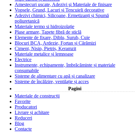
Amestecuri uscate, Adezivi şi Materiale de finisare
Vopsele, Grund, Lacuri și Tencuieli decorative
Adezivi chimici, Silicoane, Ermetizanți și Spumă
poliuretanică
Materiale termo si hidroizolație
Plase armare, Tapete fibră de sticlă
Elemente de fixare, Diblu, Surub, Cuie
Blocuri BCA, Ardezie, Fortan și Cărămizi
Ciment, Nisip, Pietriș, Keramzit
Materiale metalice și lemnoase
Electrice
Instrumente, echipamente, îmbrăcăminte și materiale
consumabile
Sisteme de alimentare cu apă și canalizare
Sisteme de încălzire, ventilație și acces
Pagini
Materiale de construcții
Favorite
Producatori
Livrare și achitare
Reduceri
Blog
Contacte