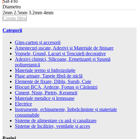
Saf-Fro
Diametru
2mm
2.5mm
3.2mm
4mm
Curata filtru
Categorii
Gips-carton și accesorii
Amestecuri uscate, Adezivi şi Materiale de finisare
Vopsele, Grund, Lacuri și Tencuieli decorative
Adezivi chimici, Silicoane, Ermetizanți și Spumă
poliuretanică
Materiale termo si hidroizolație
Plase armare, Tapete fibră de sticlă
Elemente de fixare, Diblu, Surub, Cuie
Blocuri BCA, Ardezie, Fortan și Cărămizi
Ciment, Nisip, Pietriș, Keramzit
Materiale metalice și lemnoase
Electrice
Instrumente, echipamente, îmbrăcăminte și materiale
consumabile
Sisteme de alimentare cu apă și canalizare
Sisteme de încălzire, ventilație și acces
Pagini