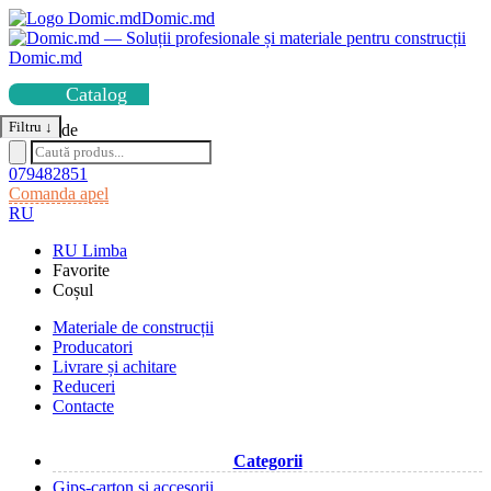
Domic.md
Domic.md
Catalog
Filtru
↓
079482851
Comanda apel
RU
RU
Limba
Favorite
Coșul
Materiale de construcții
Producatori
Livrare și achitare
Reduceri
Contacte
Categorii
Gips-carton și accesorii