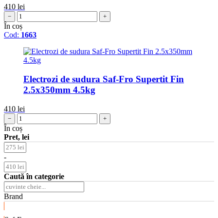
410
lei
−
+
În coș
Cod:
1663
Electrozi de sudura Saf-Fro Supertit Fin
2.5x350mm 4.5kg
410
lei
−
+
În coș
Pret, lei
-
Caută în categorie
Brand