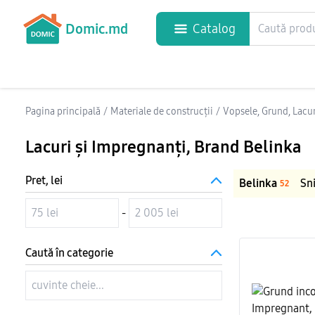
Domic.md
Catalog
Pagina principală
/
Materiale de construcții
/
Vopsele, Grund, Lacur
Lacuri și Impregnanți
, Brand Belinka
Pret, lei
Belinka
Sn
52
-
Caută în categorie