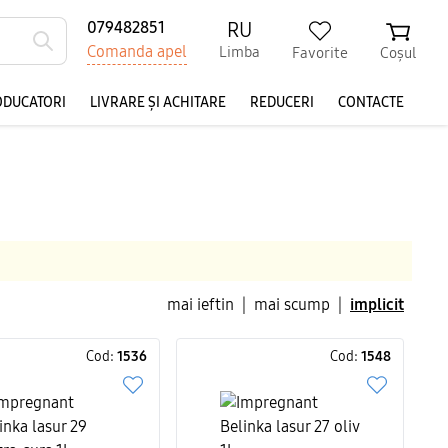
RU
079482851
Comanda apel
Limba
Favorite
Coșul
ODUCATORI
LIVRARE ȘI ACHITARE
REDUCERI
CONTACTE
mai ieftin
|
mai scump
|
implicit
Cod:
1536
Cod:
1548