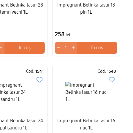
ant Belinka lasur 28
Impregnant Belinka lasur 13
lemn vechi 1L
pin 1L
258
lei
+
−
+
În coș
În coș
Cod:
1541
Cod:
1540
ant Belinka lasur 24
Impregnant Belinka lasur 16
palisandru 1L
nuc 1L