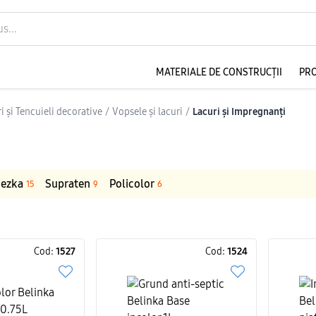
MATERIALE DE CONSTRUCȚII
PR
i și Tencuieli decorative
/
Vopsele și lacuri
/
Lacuri și Impregnanți
iezka
Supraten
Policolor
15
9
6
Cod:
1527
Cod:
1524