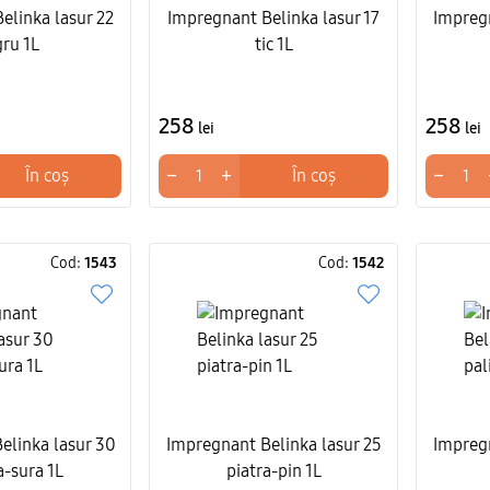
elinka lasur 22
Impregnant Belinka lasur 17
Impregn
ru 1L
tic 1L
258
258
lei
lei
−
+
−
În coș
În coș
Cod:
1543
Cod:
1542
elinka lasur 30
Impregnant Belinka lasur 25
Impregn
a-sura 1L
piatra-pin 1L