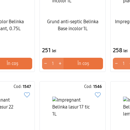
olor Belinka
Grund anti-septic Belinka
Impregn
ant, 0.75L
Base incolor 1L
251
258
lei
lei
−
+
−
În coș
În coș
Cod:
1547
Cod:
1546