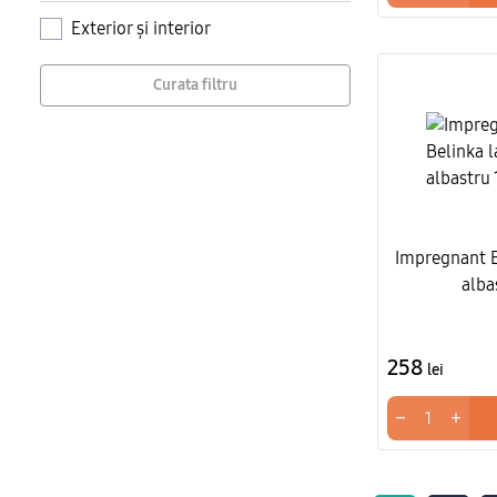
Exterior și interior
Curata filtru
Impregnant B
alba
258
lei
−
+