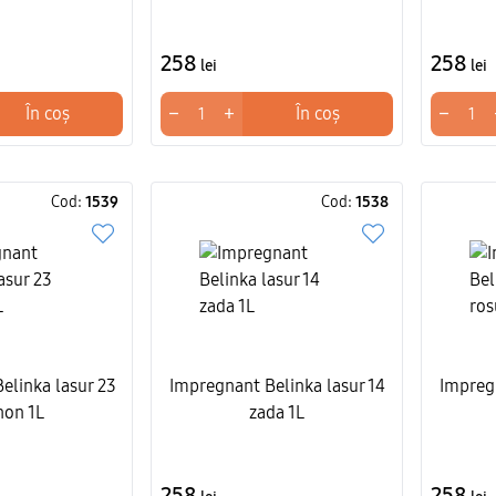
258
258
lei
lei
−
+
−
În coș
În coș
Cod:
1539
Cod:
1538
elinka lasur 23
Impregnant Belinka lasur 14
Impregn
on 1L
zada 1L
258
258