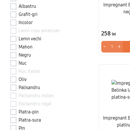
Impregnant B
Albastru
neg
Grafit-gri
Incolor
Lemn rosu american
258
lei
Lemn vechi
−
+
Mahon
Negru
Nuc
Nuc italian
Oliv
Palisandru
Palisandru indian
Palisandru regal
Piatra-pin
Impregnant B
Piatra-sura
platin
Pin