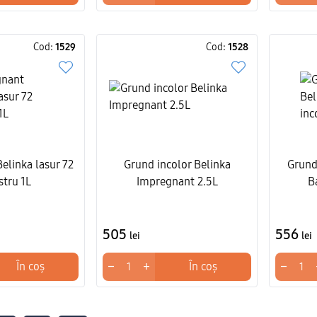
Cod:
1529
Cod:
1528
elinka lasur 72
Grund incolor Belinka
Grund 
stru 1L
Impregnant 2.5L
B
505
556
lei
lei
−
+
−
În coș
În coș