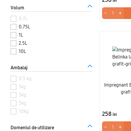
lei
Volum
−
+
0.7L
0.75L
1L
2.5L
10L
Ambalaj
0.5 kg
Impregnant B
1kg
grafi
3kg
5kg
10kg
258
lei
−
+
Domeniul de utilizare