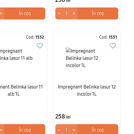
lei
+
−
+
În coș
În coș
Cod:
1532
Cod:
1531
ant Belinka lasur 11
Impregnant Belinka lasur 12
alb 1L
incolor 1L
258
lei
+
−
+
În coș
În coș