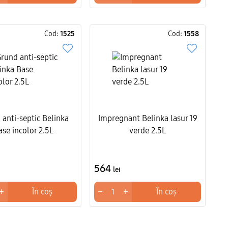
Cod:
1525
Cod:
1558
anti-septic Belinka
Impregnant Belinka lasur 19
ase incolor 2.5L
verde 2.5L
564
lei
+
−
+
În coș
În coș