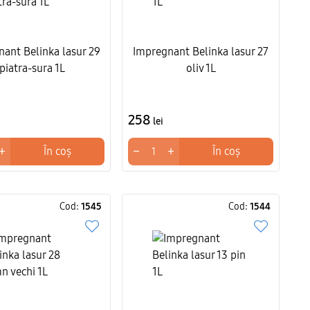
ant Belinka lasur 29
Impregnant Belinka lasur 27
piatra-sura 1L
oliv 1L
258
lei
+
−
+
În coș
În coș
Cod:
1545
Cod:
1544