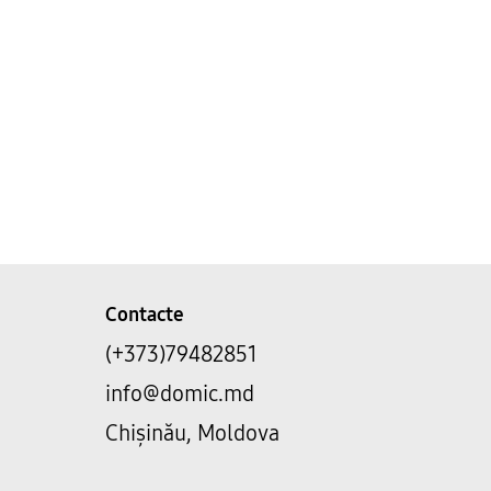
Contacte
(+373)79482851
info@domic.md
Chișinău, Moldova