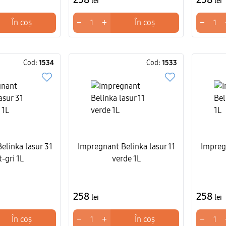
lei
lei
−
+
−
În coș
În coș
Cod:
1534
Cod:
1533
elinka lasur 31
Impregnant Belinka lasur 11
Impregn
t-gri 1L
verde 1L
258
258
lei
lei
−
+
−
În coș
În coș