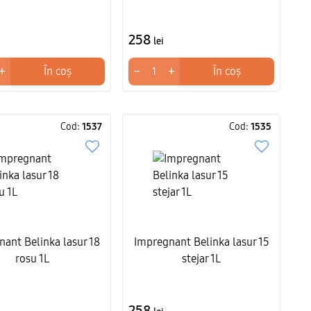
258
lei
+
−
+
În coș
În coș
Cod:
1537
Cod:
1535
ant Belinka lasur 18
Impregnant Belinka lasur 15
rosu 1L
stejar 1L
258