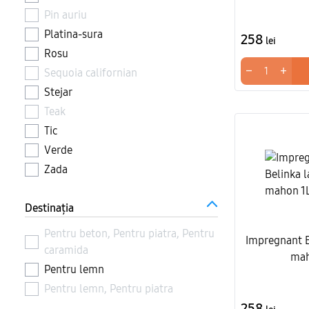
Pin auriu
Platina-sura
258
lei
Rosu
−
+
Sequoia californian
Stejar
Teak
Tic
Verde
Zada
Destinația
Pentru beton, Pentru piatra, Pentru
Impregnant B
caramida
mah
Pentru lemn
Pentru lemn, Pentru piatra
258