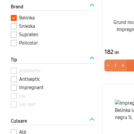
Brand
Belinka
Grund inc
Sniezka
Impregn
Supraten
Policolor
182
lei
Tip
−
+
Antibiofoc
Antiseptic
Impregnant
Lac
Lac-bait
Culoare
Alb