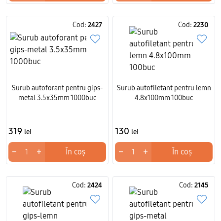
Cod:
2427
Cod:
2230
Surub autoforant pentru gips-
Surub autofiletant pentru lemn
metal 3.5x35mm 1000buc
4.8x100mm 100buc
319
130
lei
lei
−
+
−
+
În coș
În coș
Cod:
2424
Cod:
2145