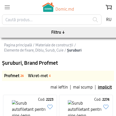
Domic.md
RU
Filtru
↓
Pagina principală
/
Materiale de construcții
/
Elemente de fixare, Diblu, Surub, Cuie
/
Șuruburi
Șuruburi
, Brand Profmet
Profmet
Wkret-met
26
4
mai ieftin
|
mai scump
|
implicit
Cod:
2223
Cod:
2274