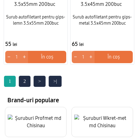
Surub autofiletant pentru gips-
Surub autofiletant pentru gips-
lemn 3.5x55mm 200buc
metal 3.5x45mm 200buc
55
65
lei
lei
−
+
−
+
În coș
În coș
1
2
>
>|
Brand-uri populare