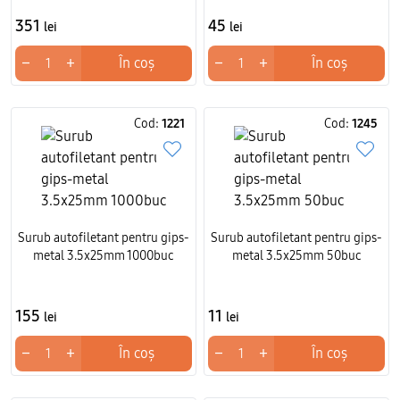
351
45
lei
lei
−
+
−
+
În coș
În coș
Cod:
1221
Cod:
1245
Surub autofiletant pentru gips-
Surub autofiletant pentru gips-
metal 3.5x25mm 1000buc
metal 3.5x25mm 50buc
155
11
lei
lei
−
+
−
+
În coș
În coș