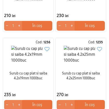
210
230
lei
lei
−
+
−
+
În coș
În coș
Cod:
1236
Cod:
1235
Surub cu cap plat si saiba
Surub cu cap plat si saiba
4.2x19mm 1000buc
4.2x25mm 1000buc
235
270
lei
lei
−
+
−
+
În coș
În coș