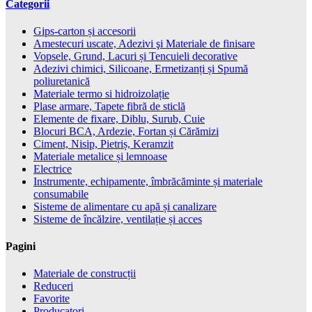
Categorii
Gips-carton și accesorii
Amestecuri uscate, Adezivi şi Materiale de finisare
Vopsele, Grund, Lacuri și Tencuieli decorative
Adezivi chimici, Silicoane, Ermetizanți și Spumă
poliuretanică
Materiale termo si hidroizolație
Plase armare, Tapete fibră de sticlă
Elemente de fixare, Diblu, Surub, Cuie
Blocuri BCA, Ardezie, Fortan și Cărămizi
Ciment, Nisip, Pietriș, Keramzit
Materiale metalice și lemnoase
Electrice
Instrumente, echipamente, îmbrăcăminte și materiale
consumabile
Sisteme de alimentare cu apă și canalizare
Sisteme de încălzire, ventilație și acces
Pagini
Materiale de construcții
Reduceri
Favorite
Producatori