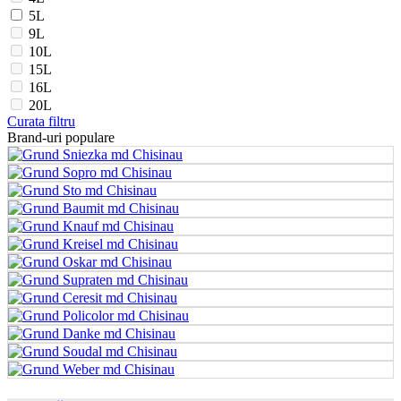
5L
9L
10L
15L
16L
20L
Curata filtru
Brand-uri populare