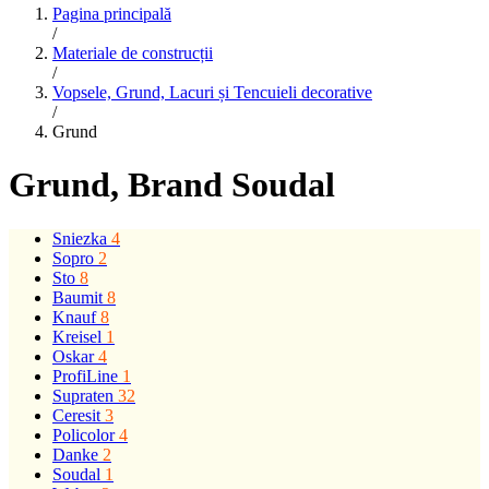
Pagina principală
/
Materiale de construcții
/
Vopsele, Grund, Lacuri și Tencuieli decorative
/
Grund
Grund
, Brand Soudal
Sniezka
4
Sopro
2
Sto
8
Baumit
8
Knauf
8
Kreisel
1
Oskar
4
ProfiLine
1
Supraten
32
Ceresit
3
Policolor
4
Danke
2
Soudal
1