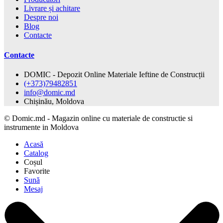
Livrare și achitare
Despre noi
Blog
Contacte
Contacte
DOMIC - Depozit Online Materiale Ieftine de Construcții
(+373)79482851
info@domic.md
Chișinău, Moldova
©
Domic.md - Magazin online cu materiale de constructie si
instrumente in Moldova
Acasă
Catalog
Coșul
Favorite
Sună
Mesaj