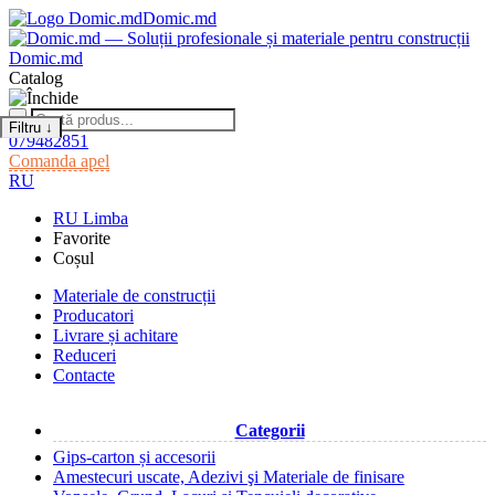
Domic.md
Domic.md
Catalog
Filtru
↓
079482851
Comanda apel
RU
RU
Limba
Favorite
Coșul
Materiale de construcții
Producatori
Livrare și achitare
Reduceri
Contacte
Categorii
Gips-carton și accesorii
Amestecuri uscate, Adezivi şi Materiale de finisare