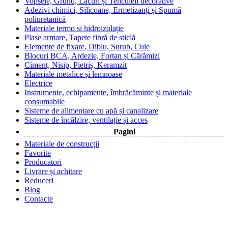
Vopsele, Grund, Lacuri și Tencuieli decorative
Adezivi chimici, Silicoane, Ermetizanți și Spumă
poliuretanică
Materiale termo si hidroizolație
Plase armare, Tapete fibră de sticlă
Elemente de fixare, Diblu, Surub, Cuie
Blocuri BCA, Ardezie, Fortan și Cărămizi
Ciment, Nisip, Pietriș, Keramzit
Materiale metalice și lemnoase
Electrice
Instrumente, echipamente, îmbrăcăminte și materiale
consumabile
Sisteme de alimentare cu apă și canalizare
Sisteme de încălzire, ventilație și acces
Pagini
Materiale de construcții
Favorite
Producatori
Livrare și achitare
Reduceri
Blog
Contacte