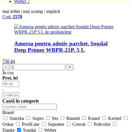
Weber
2
mai ieftin
|
mai scump
|
implicit
Cod:
2578
Amorsa pentru adeziv parchet, Soudal
Deep Primer WBPR-21P, 5 L
750
lei
−
+
În coș
Pret, lei
-
Caută în categorie
Brand
Sniezka
Sopro
Sto
Baumit
Knauf
Kreisel
Oskar
ProfiLine
Supraten
Ceresit
Policolor
Danke
Soudal
Weber