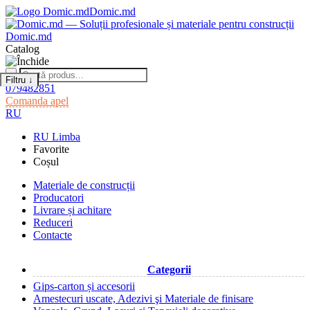
Domic.md
Domic.md
Catalog
Filtru
↓
079482851
Comanda apel
RU
RU
Limba
Favorite
Coșul
Materiale de construcții
Producatori
Livrare și achitare
Reduceri
Contacte
Categorii
Gips-carton și accesorii
Amestecuri uscate, Adezivi şi Materiale de finisare