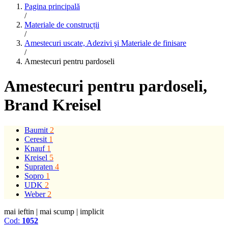
Pagina principală
/
Materiale de construcții
/
Amestecuri uscate, Adezivi şi Materiale de finisare
/
Amestecuri pentru pardoseli
Amestecuri pentru pardoseli
,
Brand Kreisel
Baumit
2
Ceresit
1
Knauf
1
Kreisel
5
Supraten
4
Sopro
1
UDK
2
Weber
2
mai ieftin
|
mai scump
|
implicit
Cod:
1052