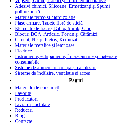
Vopsele, Grund, Lacuri și Tencuieli decorative
Adezivi chimici, Silicoane, Ermetizanți și Spumă
poliuretanică
Materiale termo si hidroizolație
Plase armare, Tapete fibră de sticlă
Elemente de fixare, Diblu, Surub, Cuie
Blocuri BCA, Ardezie, Fortan și Cărămizi
Ciment, Nisip, Pietriș, Keramzit
Materiale metalice și lemnoase
Electrice
Instrumente, echipamente, îmbrăcăminte și materiale
consumabile
Sisteme de alimentare cu apă și canalizare
Sisteme de încălzire, ventilație și acces
Pagini
Materiale de construcții
Favorite
Producatori
Livrare și achitare
Reduceri
Blog
Contacte