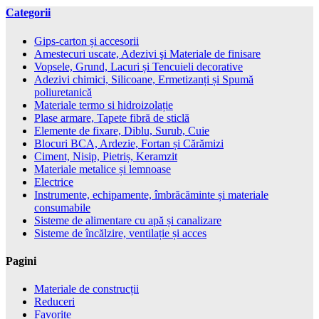
Categorii
Gips-carton și accesorii
Amestecuri uscate, Adezivi şi Materiale de finisare
Vopsele, Grund, Lacuri și Tencuieli decorative
Adezivi chimici, Silicoane, Ermetizanți și Spumă
poliuretanică
Materiale termo si hidroizolație
Plase armare, Tapete fibră de sticlă
Elemente de fixare, Diblu, Surub, Cuie
Blocuri BCA, Ardezie, Fortan și Cărămizi
Ciment, Nisip, Pietriș, Keramzit
Materiale metalice și lemnoase
Electrice
Instrumente, echipamente, îmbrăcăminte și materiale
consumabile
Sisteme de alimentare cu apă și canalizare
Sisteme de încălzire, ventilație și acces
Pagini
Materiale de construcții
Reduceri
Favorite