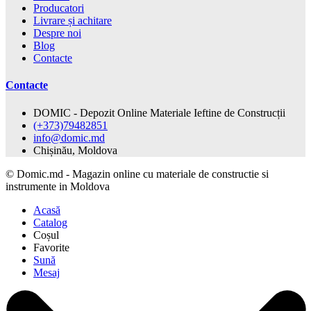
Producatori
Livrare și achitare
Despre noi
Blog
Contacte
Contacte
DOMIC - Depozit Online Materiale Ieftine de Construcții
(+373)79482851
info@domic.md
Chișinău, Moldova
©
Domic.md - Magazin online cu materiale de constructie si
instrumente in Moldova
Acasă
Catalog
Coșul
Favorite
Sună
Mesaj