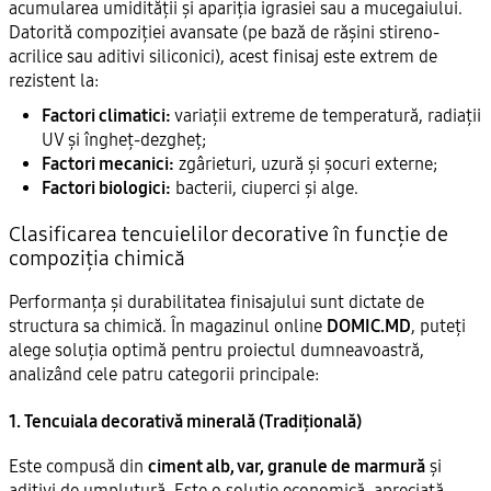
acumularea umidității și apariția igrasiei sau a mucegaiului.
Datorită compoziției avansate (pe bază de rășini stireno-
acrilice sau aditivi siliconici), acest finisaj este extrem de
rezistent la:
Factori climatici:
variații extreme de temperatură, radiații
UV și îngheț-dezgheț;
Factori mecanici:
zgârieturi, uzură și șocuri externe;
Factori biologici:
bacterii, ciuperci și alge.
Clasificarea tencuielilor decorative în funcție de
compoziția chimică
Performanța și durabilitatea finisajului sunt dictate de
structura sa chimică. În magazinul online
DOMIC.MD
, puteți
alege soluția optimă pentru proiectul dumneavoastră,
analizând cele patru categorii principale:
1. Tencuiala decorativă minerală (Tradițională)
Este compusă din
ciment alb, var, granule de marmură
și
aditivi de umplutură. Este o soluție economică, apreciată