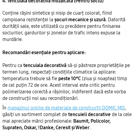
4. Tencuiala decorativă mozaicată (Pentru soclu)
Conține rășini sintetice și nisip de cuarț colorat, fiind
campioana rezistenței la
șocuri mecanice și uzură
. Datorită
durității sale, este utilizată cu precădere pentru finisarea
soclurilor, gardurilor și zonelor de trafic intens expuse la
murdărie.
Recomandări esențiale pentru aplicare:
Pentru ca
tencuiala decorativă
să-și păstreze proprietățile pe
termen lung, respectați condițiile climatice la aplicare:
temperatura trebuie să fie
peste 10°C
(ziua și noaptea) timp
de cel puțin 72 de ore. Acest interval este critic pentru
polimerizarea corectă a rășinilor, indiferent dacă este vorba
de construcții noi sau recondiționări.
În
magazinul online de materiale de construcții DOMIC.MD
,
găsiți un sortiment complet de
tencuieli decorative
de la cele
mai apreciate mărci profesionale:
Baumit, Policolor,
Supraten, Oskar, !Danke, Ceresit și Weber
.