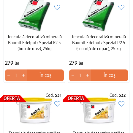
Tencuială decorativă minerală
Tencuială decorativă minerală
Baumit Edelputz Spezial K2.5
Baumit Edelputz Spezial R2.5
(bob de orez), 25kg
(scoarță de copac), 25 kg
279
279
lei
lei
−
+
−
+
În coș
În coș
Cod:
531
Cod:
532
OFERTA
OFERTA