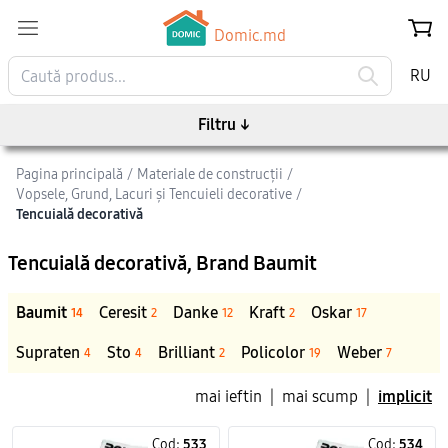
Domic.md
RU
Filtru
↓
Pagina principală
/
Materiale de construcții
/
Vopsele, Grund, Lacuri și Tencuieli decorative
/
Tencuială decorativă
Tencuială decorativă
, Brand Baumit
Baumit
Ceresit
Danke
Kraft
Oskar
14
2
12
2
17
Supraten
Sto
Brilliant
Policolor
Weber
4
4
2
19
7
mai ieftin
|
mai scump
|
implicit
Cod:
533
Cod:
534