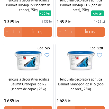
Tencuiala decorativa acrilica
Tencuiala decorativa acrilica
Baumit DuoTop R2 (scoarta de
Baumit DuoTop K1.5 (bob de
copac), 25kg
orez), 25kg
-36 lei
-36 lei
1 399
1 399
lei
1 435 lei
lei
1 435 lei
−
+
−
+
În coș
În coș
Cod:
527
Cod:
528
Tencuiala decorativa acrilica
Tencuiala decorativa acrilica
Baumit GranoporTop R2
Baumit GranoporTop K1.5 (bob
(scoarta de copac), 25kg
de orez), 25kg
1 685
1 685
lei
lei