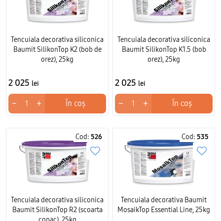
Tencuiala decorativa siliconica
Tencuiala decorativa siliconica
Baumit SilikonTop K2 (bob de
Baumit SilikonTop K1.5 (bob
orez), 25kg
orez), 25kg
2 025
2 025
lei
lei
−
+
−
+
În coș
În coș
Cod:
526
Cod:
535
Tencuiala decorativa siliconica
Tencuiala decorativa Baumit
Baumit SilikonTop R2 (scoarta
MosaikTop Essential Line, 25kg
copac), 25kg