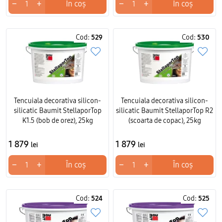
−
+
−
+
În coș
În coș
Cod:
529
Cod:
530
Tencuiala decorativa silicon-
Tencuiala decorativa silicon-
silicatic Baumit StellaporTop
silicatic Baumit StellaporTop R2
K1.5 (bob de orez), 25kg
(scoarta de copac), 25kg
1 879
1 879
lei
lei
−
+
−
+
În coș
În coș
Cod:
524
Cod:
525