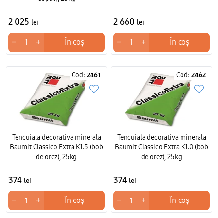
2 025
2 660
lei
lei
−
+
−
+
În coș
În coș
Cod:
2461
Cod:
2462
Tencuiala decorativa minerala
Tencuiala decorativa minerala
Baumit Classico Extra K1.5 (bob
Baumit Classico Extra K1.0 (bob
de orez), 25kg
de orez), 25kg
374
374
lei
lei
−
+
−
+
În coș
În coș