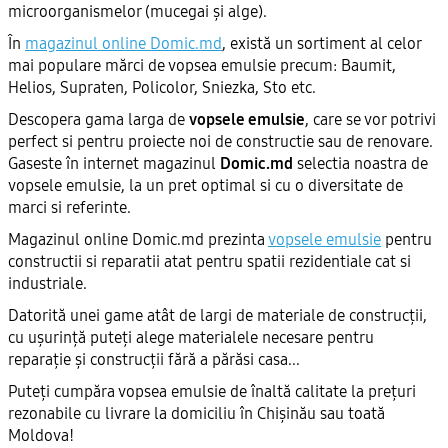
microorganismelor (mucegai și alge).
În
magazinul online Domic.md
, există un sortiment al celor
mai populare mărci de vopsea emulsie precum: Baumit,
Helios, Supraten, Policolor, Sniezka, Sto etc.
Descopera gama larga de
vopsele emulsie
, care se vor potrivi
perfect si pentru proiecte noi de constructie sau de renovare.
Gaseste în internet magazinul
Domic.md
selectia noastra de
vopsele emulsie, la un pret optimal si cu o diversitate de
marci si referinte.
Magazinul online Domic.md prezinta
vopsele emulsie
pentru
constructii si reparatii atat pentru spatii rezidentiale cat si
industriale.
Datorită unei game atât de largi de materiale de construcții,
cu ușurință puteți alege materialele necesare pentru
reparație și construcții fără a părăsi casa...
Puteți cumpăra vopsea emulsie de înaltă calitate la prețuri
rezonabile cu livrare la domiciliu în Chișinău sau toată
Moldova!