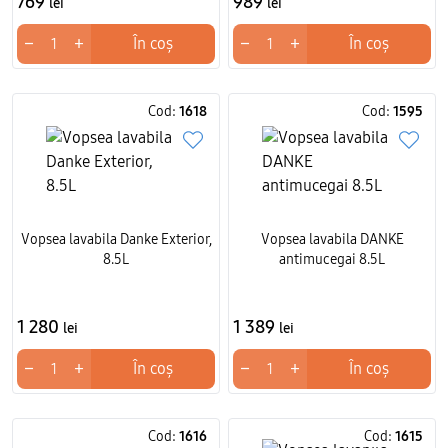
769
989
lei
lei
−
+
−
+
În coș
În coș
Cod:
1618
Cod:
1595
Vopsea lavabila Danke Exterior,
Vopsea lavabila DANKE
8.5L
antimucegai 8.5L
1 280
1 389
lei
lei
−
+
−
+
În coș
În coș
Cod:
1616
Cod:
1615