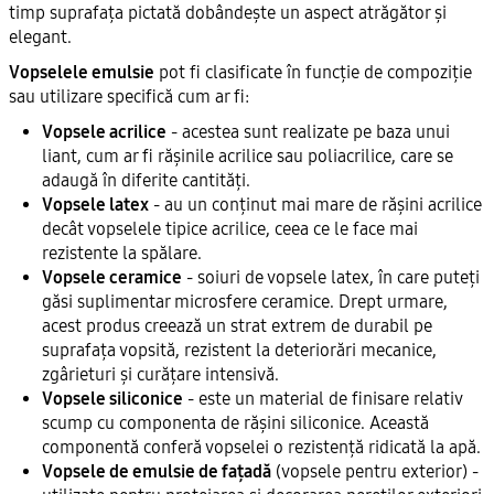
timp suprafața pictată dobândește un aspect atrăgător și
elegant.
Vopselele emulsie
pot fi clasificate în funcție de compoziție
sau utilizare specifică cum ar fi:
Vopsele acrilice
- acestea sunt realizate pe baza unui
liant, cum ar fi rășinile acrilice sau poliacrilice, care se
adaugă în diferite cantități.
Vopsele latex
- au un conținut mai mare de rășini acrilice
decât vopselele tipice acrilice, ceea ce le face mai
rezistente la spălare.
Vopsele ceramice
- soiuri de vopsele latex, în care puteți
găsi suplimentar microsfere ceramice. Drept urmare,
acest produs creează un strat extrem de durabil pe
suprafața vopsită, rezistent la deteriorări mecanice,
zgârieturi și curățare intensivă.
Vopsele siliconice
- este un material de finisare relativ
scump cu componenta de rășini siliconice. Această
componentă conferă vopselei o rezistență ridicată la apă.
Vopsele de emulsie de fațadă
(vopsele pentru exterior) -