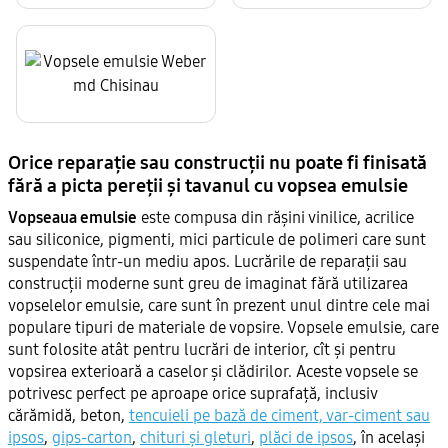
Orice reparație sau construcții nu poate fi finisată
fără a picta pereții și tavanul cu vopsea emulsie
Vopseaua emulsie
este compusa din rășini vinilice, acrilice
sau siliconice, pigmenti, mici particule de polimeri care sunt
suspendate într-un mediu apos. Lucrările de reparații sau
construcții moderne sunt greu de imaginat fără utilizarea
vopselelor emulsie, care sunt în prezent unul dintre cele mai
populare tipuri de materiale de vopsire. Vopsele emulsie, care
sunt folosite atât pentru lucrări de interior, cît și pentru
vopsirea exterioară a caselor și clădirilor. Aceste vopsele se
potrivesc perfect pe aproape orice suprafață, inclusiv
cărămidă, beton,
tencuieli pe bază de ciment, var-ciment sau
ipsos
,
gips-carton
,
chituri și gleturi
,
plăci de ipsos
, în același