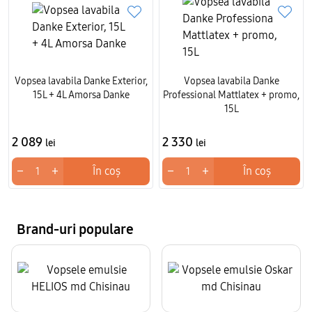
Vopsea lavabila Danke Exterior,
Vopsea lavabila Danke
15L + 4L Amorsa Danke
Professional Mattlatex + promo,
15L
2 089
2 330
lei
lei
−
+
−
+
În coș
În coș
Brand-uri populare