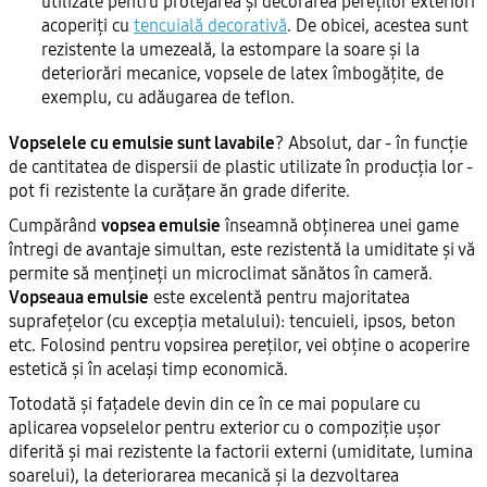
utilizate pentru protejarea și decorarea pereților exteriori
acoperiți cu
tencuială decorativă
. De obicei, acestea sunt
rezistente la umezeală, la estompare la soare și la
deteriorări mecanice, vopsele de latex îmbogățite, de
exemplu, cu adăugarea de teflon.
Vopselele cu emulsie sunt lavabile
? Absolut, dar - în funcție
de cantitatea de dispersii de plastic utilizate în producția lor -
pot fi rezistente la curățare ăn grade diferite.
Cumpărând
vopsea emulsie
înseamnă obținerea unei game
întregi de avantaje simultan, este rezistentă la umiditate și vă
permite să mențineți un microclimat sănătos în cameră.
Vopseaua emulsie
este excelentă pentru majoritatea
suprafețelor (cu excepția metalului): tencuieli, ipsos, beton
etc. Folosind pentru vopsirea pereților, vei obține o acoperire
estetică și în același timp economică.
Totodată și fațadele devin din ce în ce mai populare cu
aplicarea vopselelor pentru exterior cu o compoziție ușor
diferită și mai rezistente la factorii externi (umiditate, lumina
soarelui), la deteriorarea mecanică și la dezvoltarea