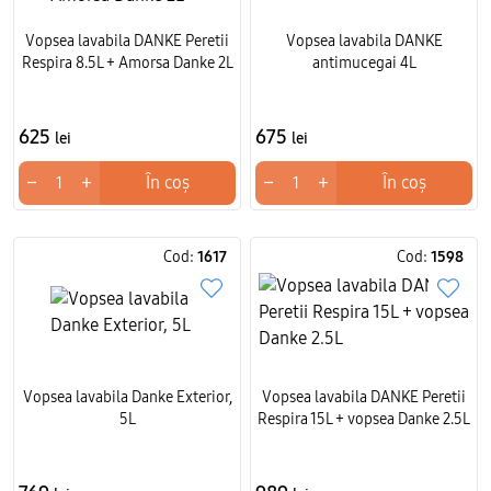
Vopsea lavabila DANKE Peretii
Vopsea lavabila DANKE
Respira 8.5L + Amorsa Danke 2L
antimucegai 4L
625
675
lei
lei
−
+
−
+
În coș
În coș
Cod:
1617
Cod:
1598
Vopsea lavabila Danke Exterior,
Vopsea lavabila DANKE Peretii
5L
Respira 15L + vopsea Danke 2.5L