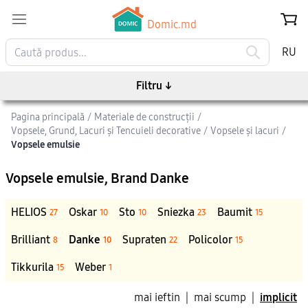
Domic.md
RU
Filtru
↓
Pagina principală
/
Materiale de construcții
/
Vopsele, Grund, Lacuri și Tencuieli decorative
/
Vopsele și lacuri
/
Vopsele emulsie
Vopsele emulsie
, Brand Danke
HELIOS
Oskar
Sto
Sniezka
Baumit
27
10
10
23
15
Brilliant
Danke
Supraten
Policolor
8
10
22
15
Tikkurila
Weber
15
1
mai ieftin
|
mai scump
|
implicit