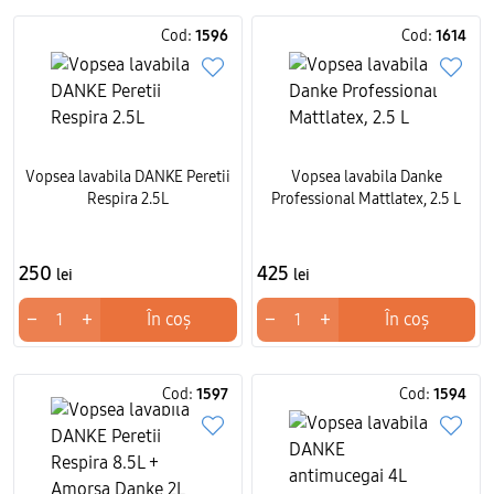
Cod:
1596
Cod:
1614
Vopsea lavabila DANKE Peretii
Vopsea lavabila Danke
Respira 2.5L
Professional Mattlatex, 2.5 L
250
425
lei
lei
−
+
−
+
În coș
În coș
Cod:
1597
Cod:
1594