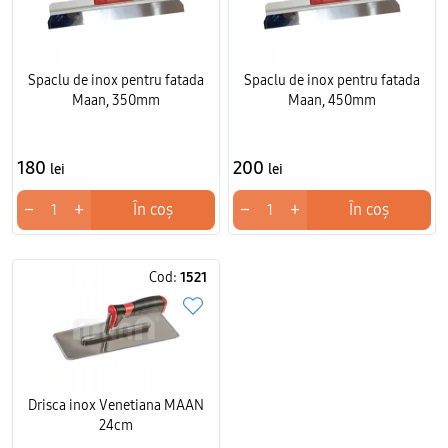
Spaclu de inox pentru fatada
Spaclu de inox pentru fatada
Maan, 350mm
Maan, 450mm
180
200
lei
lei
−
+
−
+
În coș
În coș
Cod:
1521
Drisca inox Venetiana MAAN
24cm