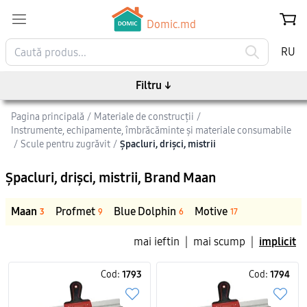
Domic.md
RU
Filtru
↓
Pagina principală
/
Materiale de construcții
/
Instrumente, echipamente, îmbrăcăminte și materiale consumabile
/
Scule pentru zugrăvit
/
Șpacluri, drișci, mistrii
Șpacluri, drișci, mistrii
, Brand Maan
Maan
Profmet
Blue Dolphin
Motive
3
9
6
17
mai ieftin
|
mai scump
|
implicit
Cod:
1793
Cod:
1794