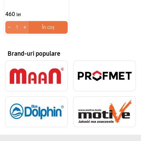
460
lei
−
+
În coș
Brand-uri populare