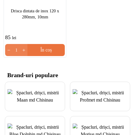
Drisca dintata de inox 120 x
280mm, 10mm
85
lei
−
+
În coș
Brand-uri populare