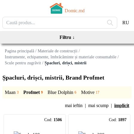
Domic.md
RU
Filtru
↓
Pagina principală
/
Materiale de construcții
/
Instrumente, echipamente, îmbrăcăminte și materiale consumabile
/
Scule pentru zugrăvit
/
Șpacluri, drișci, mistrii
Șpacluri, drișci, mistrii
, Brand Profmet
Maan
Profmet
Blue Dolphin
Motive
3
9
6
17
mai ieftin
|
mai scump
|
implicit
Cod:
1506
Cod:
1897