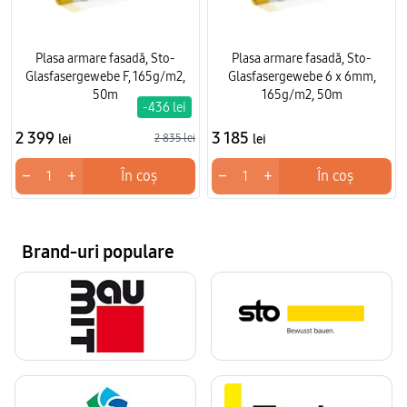
Plasa armare fasadă, Sto-
Plasa armare fasadă, Sto-
Glasfasergewebe F, 165g/m2,
Glasfasergewebe 6 x 6mm,
50m
165g/m2, 50m
-436 lei
2 399
3 185
lei
2 835 lei
lei
−
+
−
+
În coș
În coș
Brand-uri populare