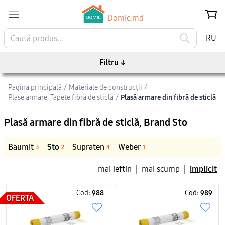
Domic.md
RU
Filtru
↓
Pagina principală
/
Materiale de construcții
/
Plase armare, Tapete fibră de sticlă
/
Plasă armare din fibră de sticlă
Plasă armare din fibră de sticlă
, Brand Sto
Baumit
Sto
Supraten
Weber
3
2
4
1
mai ieftin
|
mai scump
|
implicit
Cod:
988
Cod:
989
OFERTA