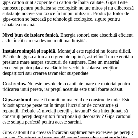
gips-carton sunt acoperite cu carton de înaltă calitate. Gipsul este
cunoscut pentru puritatea sa ecologică: nu are miros și nu eliberează
substanțe nocive sau toxice în timpul utilizării. Producția foilor de
gips-carton se bazează pe tehnologii ecologice, sigure pentru
sănătatea umană.
Nivel bun de izolare fonică.
Energia sonoră este absorbită eficient,
astfel încât camera devine mult mai liniștită.
Instalare simplă și rapidă.
Montajul este rapid și nu foarte dificil.
Plăcile de gips-carton au o greutate optimă, astfel încît nu exercită o
presiune mare asupra structurii de susținere. Este un material
excelent pentru placarea clădirilor vechi, instalarea pereților
despărțitori sau crearea tavanelor suspendate.
Cost redus.
Nu este nevoie de o cantitate mare de material pentru
ridicarea unui perete, iar prețul acestuia este unul foarte scăzut.
Gips-cartonul
poate fi numit un material de construcție unic. Este
folosit aproape peste tot în timpul lucrărilor de construcție și
reparații. Trebuie să nivelați pereții și tavanul? Sau intenționați să
construiți pereți despărțitori funcționali și decorativi? Gips-cartonul
este soluția perfectă pentru aceste sarcini.
Gips-cartonul nu creează încărcări suplimentare excesive pe pereți și
tavane. Constructorii recomandă cumpărarea
gips-cartonului în