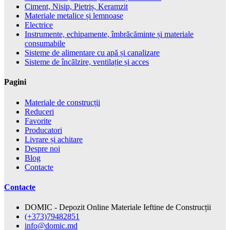
Ciment, Nisip, Pietriș, Keramzit
Materiale metalice și lemnoase
Electrice
Instrumente, echipamente, îmbrăcăminte și materiale
consumabile
Sisteme de alimentare cu apă și canalizare
Sisteme de încălzire, ventilație și acces
Pagini
Materiale de construcții
Reduceri
Favorite
Producatori
Livrare și achitare
Despre noi
Blog
Contacte
Contacte
DOMIC - Depozit Online Materiale Ieftine de Construcții
(+373)79482851
info@domic.md