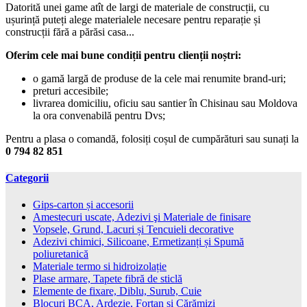
Datorită unei game atît de largi de materiale de construcții, cu
ușurință puteți alege materialele necesare pentru reparație și
construcții fără a părăsi casa...
Oferim cele mai bune condiții pentru clienții noștri:
o gamă largă de produse de la cele mai renumite brand-uri;
preturi accesibile;
livrarea domiciliu, oficiu sau santier în Chisinau sau Moldova
la ora convenabilă pentru Dvs;
Pentru a plasa o comandă, folosiți coșul de cumpărături sau sunați la
0 794 82 851
Categorii
Gips-carton și accesorii
Amestecuri uscate, Adezivi şi Materiale de finisare
Vopsele, Grund, Lacuri și Tencuieli decorative
Adezivi chimici, Silicoane, Ermetizanți și Spumă
poliuretanică
Materiale termo si hidroizolație
Plase armare, Tapete fibră de sticlă
Elemente de fixare, Diblu, Surub, Cuie
Blocuri BCA, Ardezie, Fortan și Cărămizi