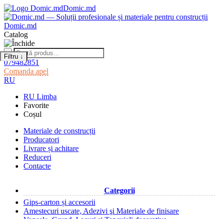
Domic.md
Domic.md
Catalog
Filtru
↓
079482851
Comanda apel
RU
RU
Limba
Favorite
Coșul
Materiale de construcții
Producatori
Livrare și achitare
Reduceri
Contacte
Categorii
Gips-carton și accesorii
Amestecuri uscate, Adezivi şi Materiale de finisare