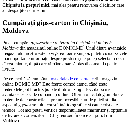
Chișinău la prețuri mici
, mai ales pentru renovarea clădirilor care
au despărțitori din lemn.
Cumpărați gips-carton în Chișinău,
Moldova
Puteți cumpăra
gips-carton cu livrare în Chișinău și în toată
Moldova
din magazinul online DOMIC.MD. Unul dintre avantajele
magazinului nostru este navigarea foarte simplă: puteți vizualiza cele
mai importante informații despre produse și le puteți selecta în doar
cîteva minute, după care rămâne doar să plasați comanda pentru
livrare.
De ce merită să cumpărați
materiale de construcție
din magazinul
online DOMIC.MD? Este foarte comod atunci când toate
materialele pot fi achiziționate dintr-un singur loc, dar și mai
avantajos este să le comandați online. Oferim un catalog amplu de
materiale de construcție la prețuri accesibile, unde puteți studia
aspectul gips-cartonului consultînd fotografiile și caracteristicile
tehnice. Tot aici puteți verifica disponibilitatea mărfurilor și opțiunile
de livrare a comenzilor în Chișinău sau în orice alt punct din
Moldova.