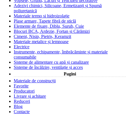
Vopsele, Grund, Lacuri și Tencuieli decorative
Adezivi chimici, Silicoane, Ermetizanți și Spumă
poliuretanică
Materiale termo si hidroizolație
Plase armare, Tapete fibră de sticlă
Elemente de fixare, Diblu, Surub, Cuie
Blocuri BCA, Ardezie, Fortan și Cărămizi
Ciment, Nisip, Pietriș, Keramzit
Materiale metalice și lemnoase
Electrice
Instrumente, echipamente, îmbrăcăminte și materiale
consumabile
Sisteme de alimentare cu apă și canalizare
Sisteme de încălzire, ventilație și acces
Pagini
Materiale de construcții
Favorite
Producatori
Livrare și achitare
Reduceri
Blog
Contacte