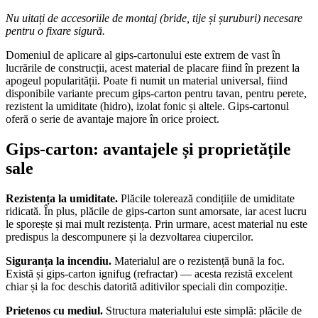
Nu uitați de accesoriile de montaj (bride, tije și șuruburi) necesare
pentru o fixare sigură.
Domeniul de aplicare al gips-cartonului este extrem de vast în
lucrările de construcții, acest material de placare fiind în prezent la
apogeul popularității. Poate fi numit un material universal, fiind
disponibile variante precum gips-carton pentru tavan, pentru perete,
rezistent la umiditate (hidro), izolat fonic și altele. Gips-cartonul
oferă o serie de avantaje majore în orice proiect.
Gips-carton: avantajele și proprietățile
sale
Rezistența la umiditate.
Plăcile tolerează condițiile de umiditate
ridicată. În plus, plăcile de gips-carton sunt amorsate, iar acest lucru
le sporește și mai mult rezistența. Prin urmare, acest material nu este
predispus la descompunere și la dezvoltarea ciupercilor.
Siguranța la incendiu.
Materialul are o rezistență bună la foc.
Există și gips-carton ignifug (refractar) — acesta rezistă excelent
chiar și la foc deschis datorită aditivilor speciali din compoziție.
Prietenos cu mediul.
Structura materialului este simplă: plăcile de