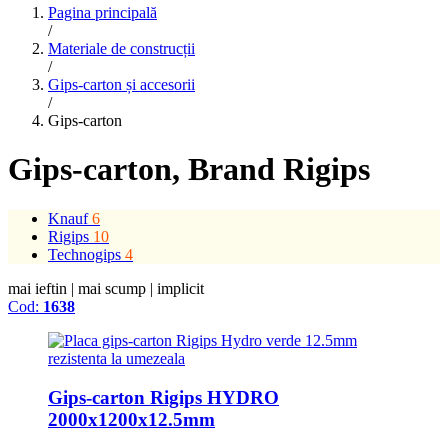
Pagina principală
/
Materiale de construcții
/
Gips-carton și accesorii
/
Gips-carton
Gips-carton
, Brand Rigips
Knauf
6
Rigips
10
Technogips
4
mai ieftin
|
mai scump
|
implicit
Cod:
1638
Gips-carton Rigips HYDRO
2000x1200x12.5mm