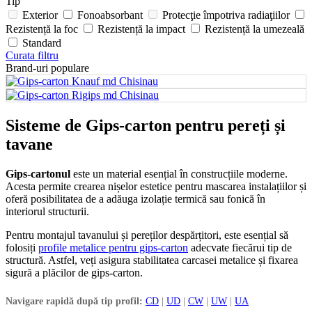
Tip
Exterior
Fonoabsorbant
Protecţie împotriva radiaţiilor
Rezistență la foc
Rezistență la impact
Rezistență la umezeală
Standard
Curata filtru
Brand-uri populare
Sisteme de Gips-carton pentru pereți și
tavane
Gips-cartonul
este un material esențial în construcțiile moderne.
Acesta permite crearea nișelor estetice pentru mascarea instalațiilor și
oferă posibilitatea de a adăuga izolație termică sau fonică în
interiorul structurii.
Pentru montajul tavanului și pereților despărțitori, este esențial să
folosiți
profile metalice pentru gips-carton
adecvate fiecărui tip de
structură. Astfel, veți asigura stabilitatea carcasei metalice și fixarea
sigură a plăcilor de gips-carton.
Navigare rapidă după tip profil:
CD
|
UD
|
CW
|
UW
|
UA