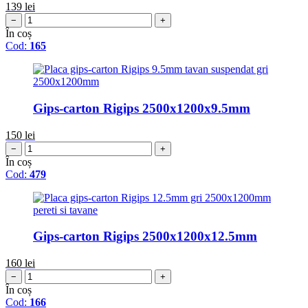
139
lei
−
+
În coș
Cod:
165
Gips-carton Rigips 2500x1200x9.5mm
150
lei
−
+
În coș
Cod:
479
Gips-carton Rigips 2500x1200x12.5mm
160
lei
−
+
În coș
Cod:
166